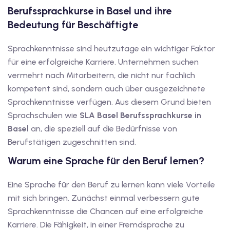
1
Berufssprachkurse in Basel und ihre
Bedeutung für Beschäftigte
vkurs Deutsch C1
Deutsch C1
Sprachkenntnisse sind heutzutage ein wichtiger Faktor
für eine erfolgreiche Karriere. Unternehmen suchen
kurs Deutsch C1
vermehrt nach Mitarbeitern, die nicht nur fachlich
kompetent sind, sondern auch über ausgezeichnete
utsch C1
Sprachkenntnisse verfügen. Aus diesem Grund bieten
nterricht
Sprachschulen wie
SLA Basel
Berufssprachkurse in
Basel
an, die speziell auf die Bedürfnisse von
Deutsch
Berufstätigen zugeschnitten sind.
katskurse
Warum eine Sprache für den Beruf lernen?
eutschkurse
Eine Sprache für den Beruf zu lernen kann viele Vorteile
mit sich bringen. Zunächst einmal verbessern gute
chein
Sprachkenntnisse die Chancen auf eine erfolgreiche
tschein A1
Karriere. Die Fähigkeit, in einer Fremdsprache zu