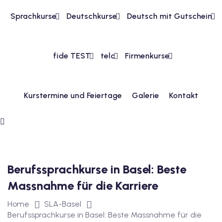
Sprachkurse
Deutschkurse
Deutsch mit Gutschein
1
vkurs Deutsch A1
fide TEST
telc
Firmenkurse
Deutsch A1
kurs Deutsch A1
Kurstermine und Feiertage
Galerie
Kontakt
utsch A1
A2
ivkurs Deutsch A2
Berufssprachkurse in Basel: Beste
 Deutsch A2
Massnahme für die Karriere
vkurs Deutsch A2
Home
SLA-Basel
eutsch A2
Berufssprachkurse in Basel: Beste Massnahme für die