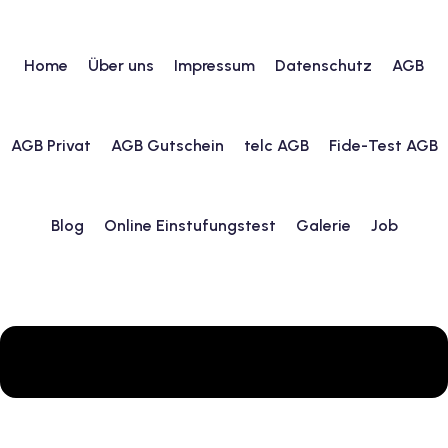
Home
Über uns
Impressum
Datenschutz
AGB
urs
AGB Privat
AGB Gutschein
telc AGB
Fide-Test AGB
ngstest
Blog
Online Einstufungstest
Galerie
Job
lunterricht
 Englisch
ifikatskurse
Englischkurse