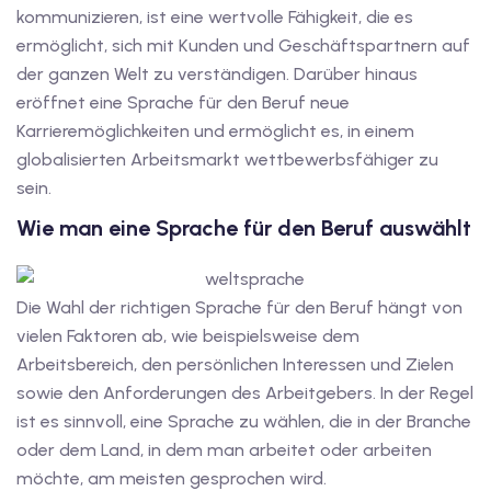
kommunizieren, ist eine wertvolle Fähigkeit, die es
iv Deutschkurse mit
ermöglicht, sich mit Kunden und Geschäftspartnern auf
der ganzen Welt zu verständigen. Darüber hinaus
eröffnet eine Sprache für den Beruf neue
v Deutschkurse mit
Karrieremöglichkeiten und ermöglicht es, in einem
globalisierten Arbeitsmarkt wettbewerbsfähiger zu
tschkurse mit Gutschein
sein.
Wie man eine Sprache für den Beruf auswählt
dkurse mit Gutschein
Die Wahl der richtigen Sprache für den Beruf hängt von
stagskurse mit
vielen Faktoren ab, wie beispielsweise dem
Arbeitsbereich, den persönlichen Interessen und Zielen
sowie den Anforderungen des Arbeitgebers. In der Regel
tschein A2
ist es sinnvoll, eine Sprache zu wählen, die in der Branche
oder dem Land, in dem man arbeitet oder arbeiten
iv Deutschkurse mit
möchte, am meisten gesprochen wird.