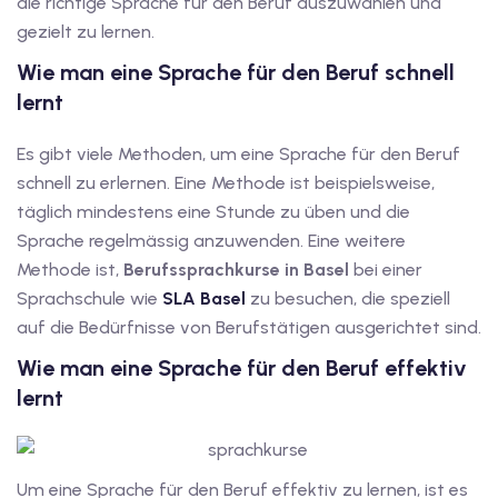
die richtige Sprache für den Beruf auszuwählen und
gezielt zu lernen.
tschkurse mit Gutschein
Wie man eine Sprache für den Beruf schnell
lernt
dkurse mit Gutschein B1
Es gibt viele Methoden, um eine Sprache für den Beruf
stagskurse mit
schnell zu erlernen. Eine Methode ist beispielsweise,
täglich mindestens eine Stunde zu üben und die
Sprache regelmässig anzuwenden. Eine weitere
tschein B2
Methode ist,
Berufssprachkurse in Basel
bei einer
iv Deutschkurse mit
Sprachschule wie
SLA Basel
zu besuchen, die speziell
auf die Bedürfnisse von Berufstätigen ausgerichtet sind.
Wie man eine Sprache für den Beruf effektiv
v Deutschkurse mit
lernt
tschkurse mit Gutschein
Um eine Sprache für den Beruf effektiv zu lernen, ist es