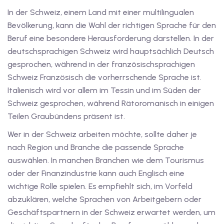
In der Schweiz, einem Land mit einer multilingualen
v Deutschkurse mit
Bevölkerung, kann die Wahl der richtigen Sprache für den
Beruf eine besondere Herausforderung darstellen. In der
deutschsprachigen Schweiz wird hauptsächlich Deutsch
tschkurse mit Gutschein
gesprochen, während in der französischsprachigen
Schweiz Französisch die vorherrschende Sprache ist.
dkurse mit Gutschein
Italienisch wird vor allem im Tessin und im Süden der
Schweiz gesprochen, während Rätoromanisch in einigen
Teilen Graubündens präsent ist.
stagskurse mit
Wer in der Schweiz arbeiten möchte, sollte daher je
nach Region und Branche die passende Sprache
tschein B1
auswählen. In manchen Branchen wie dem Tourismus
oder der Finanzindustrie kann auch Englisch eine
iv Deutschkurse mit
wichtige Rolle spielen. Es empfiehlt sich, im Vorfeld
abzuklären, welche Sprachen von Arbeitgebern oder
v Deutschkurse mit
Geschäftspartnern in der Schweiz erwartet werden, um