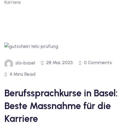
Karriere
1
vkurs Deutsch B1
Deutsch B1
kurs Deutsch B1
utsch B1
28 Mai, 2023
0 Comments
sla-basel
2
4 Mins Read
ivkurs Deutsch B2
Berufssprachkurse in Basel:
Deutsch B2
Beste Massnahme für die
vkurs Deutsch B2
Karriere
eutsch B2