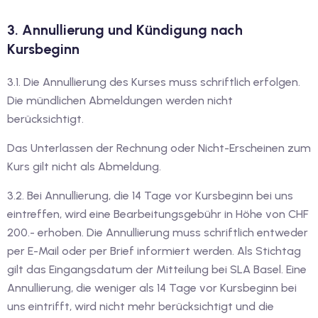
iv Deutschkurse mit
3. Annullierung und Kündigung nach
Kursbeginn
v Deutschkurse mit
3.1. Die Annullierung des Kurses muss schriftlich erfolgen.
Die mündlichen Abmeldungen werden nicht
tschkurse mit Gutschein
berücksichtigt.
Das Unterlassen der Rechnung oder Nicht-Erscheinen zum
Kurs gilt nicht als Abmeldung.
dkurse mit Gutschein
3.2. Bei Annullierung, die 14 Tage vor Kursbeginn bei uns
eintreffen, wird eine Bearbeitungsgebühr in Höhe von CHF
stagskurse mit
200.- erhoben. Die Annullierung muss schriftlich entweder
per E-Mail oder per Brief informiert werden. Als Stichtag
tschein A2
gilt das Eingangsdatum der Mitteilung bei SLA Basel. Eine
Annullierung, die weniger als 14 Tage vor Kursbeginn bei
iv Deutschkurse mit
uns eintrifft, wird nicht mehr berücksichtigt und die