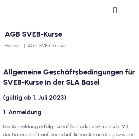
1
vkurs Deutsch B1
AGB SVEB-Kurse
Deutsch B1
Home
AGB SVEB-Kurse
kurs Deutsch B1
utsch B1
Allgemeine Geschäftsbedingungen für
2
SVEB-Kurse in der SLA Basel
ivkurs Deutsch B2
(gültig ab 1. Juli 2023)
Deutsch B2
1. Anmeldung
vkurs Deutsch B2
Die Anmeldung erfolgt schriftlich oder elektronisch. Mit
eutsch B2
der Unterschrift auf der schriftlichen Anmeldung bzw. mit