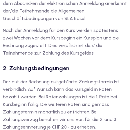
1
dem Abschicken der elektronischen Anmeldung anerkennt
der/die Teilnehmende die Allgemeinen
vkurs Deutsch C1
Geschäftsbedingungen von SLA Basel
Deutsch C1
Nach der Anmeldung für den Kurs werden spätestens
zwei Wochen vor dem Kursbeginn ein Kursplan und die
kurs Deutsch C1
Rechnung zugestellt. Dies verpflichtet den/ die
utsch C1
Teilnehmende zur Zahlung des Kursgeldes.
nterricht
2. Zahlungsbedingungen
Deutsch
Der auf der Rechnung aufgeführte Zahlungstermin ist
katskurse
verbindlich. Auf Wunsch kann das Kursgeld in Raten
bezahlt werden. Bei Ratenzahlungen ist die 1. Rate bei
eutschkurse
Kursbeginn fällig. Die weiteren Raten sind gemäss
Zahlungstermin monatlich zu entrichten. Bei
chein
Zahlungsverzug behalten wir uns vor, für die 2. und 3.
tschein A1
Zahlungserinnerung je CHF 20.- zu erheben.