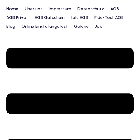
Home
Über uns
Impressum
Datenschutz
AGB
AGB Privat
AGB Gutschein
telc AGB
Fide-Test AGB
Blog
Online Einstufungstest
Galerie
Job
urs
ngstest
lunterricht
 Englisch
ifikatskurse
Englischkurse