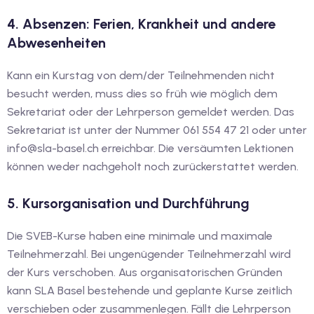
4. Absenzen: Ferien, Krankheit und andere
tschkurse mit Gutschein
Abwesenheiten
Kann ein Kurstag von dem/der Teilnehmenden nicht
dkurse mit Gutschein B1
besucht werden, muss dies so früh wie möglich dem
stagskurse mit
Sekretariat oder der Lehrperson gemeldet werden. Das
Sekretariat ist unter der Nummer 061 554 47 21 oder unter
info@sla-basel.ch erreichbar. Die versäumten Lektionen
tschein B2
können weder nachgeholt noch zurückerstattet werden.
iv Deutschkurse mit
5. Kursorganisation und Durchführung
v Deutschkurse mit
Die SVEB-Kurse haben eine minimale und maximale
Teilnehmerzahl. Bei ungenügender Teilnehmerzahl wird
der Kurs verschoben. Aus organisatorischen Gründen
tschkurse mit Gutschein
kann SLA Basel bestehende und geplante Kurse zeitlich
verschieben oder zusammenlegen. Fällt die Lehrperson