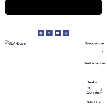
inzelunterricht
e Französisch
stest
ertifikatskurse
 Französischkurse
Sprachkurse
Deutschkurse
Portugiesischkurs
Deutsch
mit
Gutschein
fide TEST