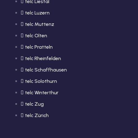
telc Liestal
telc Luzern
telc Muttenz
telc Olten
telc Pratteln
telc Rheinfelden
telc Schaffhausen
telc Solothurn
telc Winterthur
telc Zug
telc Zürich