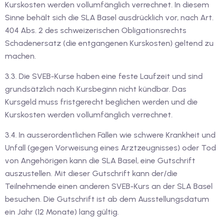
Kurskosten werden vollumfänglich verrechnet. In diesem
Sinne behält sich die SLA Basel ausdrücklich vor, nach Art.
v Deutschkurse mit
404 Abs. 2 des schweizerischen Obligationsrechts
Schadenersatz (die entgangenen Kurskosten) geltend zu
tschkurse mit Gutschein
machen.
3.3. Die SVEB-Kurse haben eine feste Laufzeit und sind
dkurse mit Gutschein
grundsätzlich nach Kursbeginn nicht kündbar. Das
Kursgeld muss fristgerecht beglichen werden und die
Kurskosten werden vollumfänglich verrechnet.
stagskurse mit
3.4. In ausserordentlichen Fällen wie schwere Krankheit und
Unfall (gegen Vorweisung eines Arztzeugnisses) oder Tod
tschein B1
von Angehörigen kann die SLA Basel, eine Gutschrift
auszustellen. Mit dieser Gutschrift kann der/die
iv Deutschkurse mit
Teilnehmende einen anderen SVEB-Kurs an der SLA Basel
besuchen. Die Gutschrift ist ab dem Ausstellungsdatum
v Deutschkurse mit
ein Jahr (12 Monate) lang gültig.