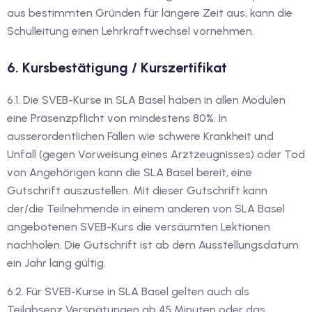
aus bestimmten Gründen für längere Zeit aus, kann die
dkurse mit Gutschein
Schulleitung einen Lehrkraftwechsel vornehmen.
6. Kursbestätigung / Kurszertifikat
stagskurse mit
6.1. Die SVEB-Kurse in SLA Basel haben in allen Modulen
eine Präsenzpflicht von mindestens 80%. In
ausserordentlichen Fällen wie schwere Krankheit und
Unfall (gegen Vorweisung eines Arztzeugnisses) oder Tod
von Angehörigen kann die SLA Basel bereit, eine
r den fide-Test
Gutschrift auszustellen. Mit dieser Gutschrift kann
der/die Teilnehmende in einem anderen von SLA Basel
angebotenen SVEB-Kurs die versäumten Lektionen
Basel
nachholen. Die Gutschrift ist ab dem Ausstellungsdatum
orbereitung
ein Jahr lang gültig.
6.2. Für SVEB-Kurse in SLA Basel gelten auch als
Teilabsenz Verspätungen ab 45 Minuten oder das