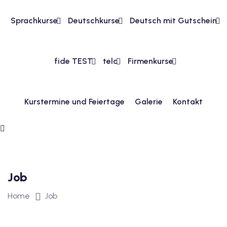
Sprachkurse
Deutschkurse
Deutsch mit Gutschein
1
vkurs Deutsch A1
fide TEST
telc
Firmenkurse
Deutsch A1
kurs Deutsch A1
Kurstermine und Feiertage
Galerie
Kontakt
utsch A1
A2
ivkurs Deutsch A2
 Deutsch A2
Job
Home
Job
vkurs Deutsch A2
eutsch A2