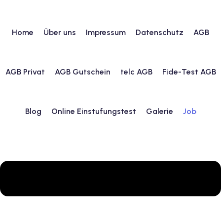
Home
Über uns
Impressum
Datenschutz
AGB
urs
AGB Privat
AGB Gutschein
telc AGB
Fide-Test AGB
ngstest
Blog
Online Einstufungstest
Galerie
Job
lunterricht
 Englisch
ifikatskurse
Englischkurse