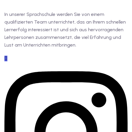
tschkurse mit Gutschein
In unserer Sprachschule werden Sie von einem
qualifizierten Team unterrichtet, das an Ihrem schnellen
Lernerfolg interessiert ist und sich aus hervorragenden
dkurse mit Gutschein B1
Lehrpersonen zusammensetzt, die viel Erfahrung und
Lust am Unterrichten mitbringen.
stagskurse mit
tschein B2
iv Deutschkurse mit
v Deutschkurse mit
tschkurse mit Gutschein