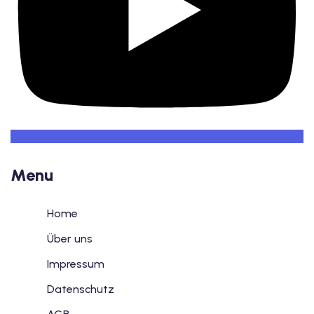
utsch
lisch
anzösisch
Feiertage
Menu
Home
Über uns
Impressum
Datenschutz