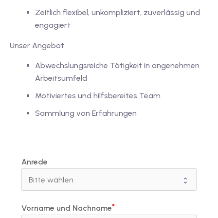
1
Zeitlich flexibel, unkompliziert, zuverlässig und
vkurs Deutsch C1
engagiert
Deutsch C1
Unser Angebot
kurs Deutsch C1
Abwechslungsreiche Tätigkeit in angenehmen
Arbeitsumfeld
utsch C1
Motiviertes und hilfsbereites Team
nterricht
Sammlung von Erfahrungen
Deutsch
katskurse
Anrede
eutschkurse
chein
Vorname und Nachname
tschein A1