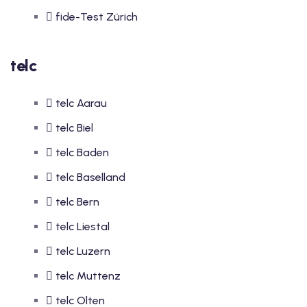
fide-Test Zürich
telc
telc Aarau
telc Biel
telc Baden
telc Baselland
telc Bern
telc Liestal
telc Luzern
telc Muttenz
telc Olten