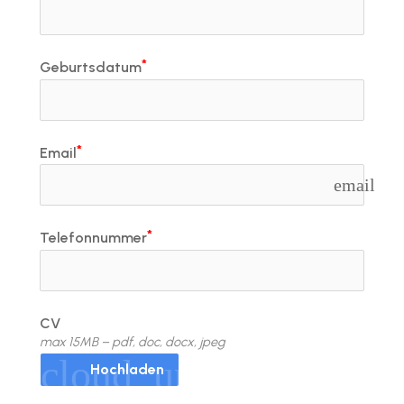
iv Deutschkurse mit
Geburtsdatum
v Deutschkurse mit
tschkurse mit Gutschein
Email
email
dkurse mit Gutschein
Telefonnummer
stagskurse mit
CV
tschein A2
max 15MB – pdf, doc, docx, jpeg
cloud_upload
Hochladen
iv Deutschkurse mit