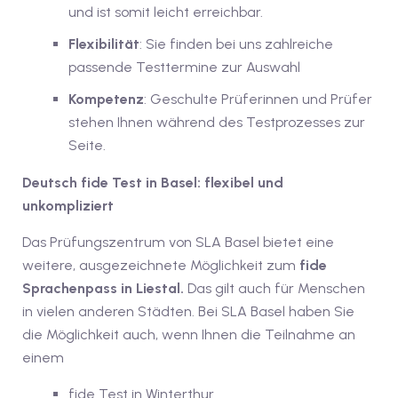
und ist somit leicht erreichbar.
v Deutschkurse mit
Flexibilität
: Sie finden bei uns zahlreiche
passende Testtermine zur Auswahl
tschkurse mit Gutschein
Kompetenz
: Geschulte Prüferinnen und Prüfer
stehen Ihnen während des Testprozesses zur
Seite.
dkurse mit Gutschein
Deutsch fide Test in Basel: flexibel und
unkompliziert
stagskurse mit
Das Prüfungszentrum von SLA Basel bietet eine
weitere, ausgezeichnete Möglichkeit zum
fide
tschein B1
Sprachenpass in Liestal.
Das gilt auch für Menschen
in vielen anderen Städten. Bei SLA Basel haben Sie
iv Deutschkurse mit
die Möglichkeit auch, wenn Ihnen die Teilnahme an
einem
v Deutschkurse mit
fide Test in Winterthur