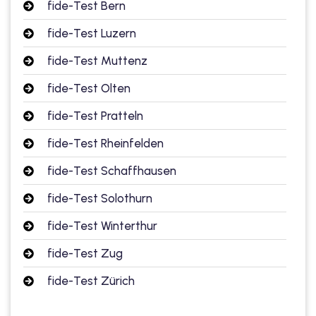
fide-Test Bern
utsch
fide-Test Luzern
lisch
fide-Test Muttenz
anzösisch
fide-Test Olten
Feiertage
fide-Test Pratteln
fide-Test Rheinfelden
fide-Test Schaffhausen
fide-Test Solothurn
fide-Test Winterthur
fide-Test Zug
fide-Test Zürich