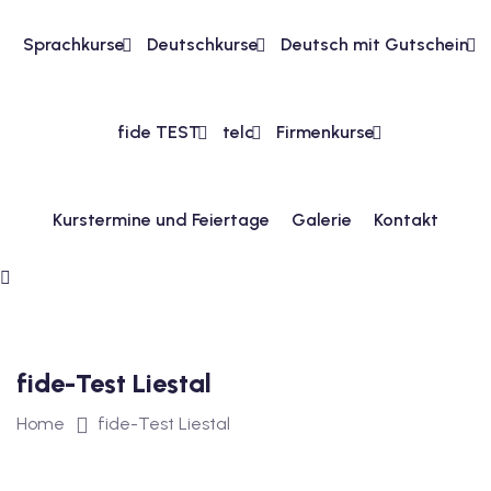
Sprachkurse
Deutschkurse
Deutsch mit Gutschein
1
vkurs Deutsch A1
fide TEST
telc
Firmenkurse
Deutsch A1
kurs Deutsch A1
Kurstermine und Feiertage
Galerie
Kontakt
utsch A1
A2
ivkurs Deutsch A2
 Deutsch A2
fide-Test Liestal
Home
fide-Test Liestal
vkurs Deutsch A2
eutsch A2