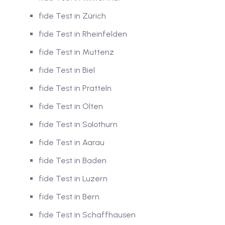
fide Test in Zürich
tschkurse mit Gutschein
fide Test in Rheinfelden
fide Test in Muttenz
dkurse mit Gutschein B1
fide Test in Biel
stagskurse mit
fide Test in Pratteln
fide Test in Olten
tschein B2
fide Test in Solothurn
iv Deutschkurse mit
fide Test in Aarau
fide Test in Baden
v Deutschkurse mit
fide Test in Luzern
fide Test in Bern
tschkurse mit Gutschein
fide Test in Schaffhausen