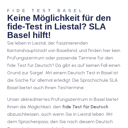
1
FIDE TEST BASEL
Keine Möglichkeit für den
vkurs Deutsch B1
fide-Test in Liestal? SLA
Deutsch B1
Basel hilft!
Sie leben in Liestal, der
faszinierenden
kurs Deutsch B1
Kantonshauptstadt von Baselland,
und finden hier kein
utsch B1
Prüfungszentrum oder passende Termine für den
fide Test für Deutsch? Da gibt es auf keinen Fall einen
2
Grund zur Sorge! Mit einem Deutsch Test in Basel ist
die Sache für allemal erledigt. Die Sprachschule SLA
ivkurs Deutsch B2
Basel bietet auch Ihnen Testtermine.
Deutsch B2
Unser akkreditiertes Prüfungszentrum in Basel bietet
vkurs Deutsch B2
Ihnen die Möglichkeit, den
fide Test für Deutsch
abzuschliessen, auch wenn Sie in Liestal leben. Mit
eutsch B2
dem Sprachenpass, den Sie nach diesem Deutsch