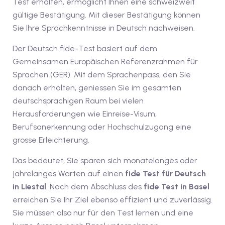
Test erhalten, ermöglicht Ihnen eine schweizweit
1
gültige Bestätigung. Mit dieser Bestätigung können
vkurs Deutsch C1
Sie Ihre Sprachkenntnisse in Deutsch nachweisen.
Deutsch C1
Der Deutsch fide-Test basiert auf dem
Gemeinsamen Europäischen Referenzrahmen für
kurs Deutsch C1
Sprachen (GER). Mit dem Sprachenpass, den Sie
danach erhalten, geniessen Sie im gesamten
utsch C1
deutschsprachigen Raum bei vielen
nterricht
Herausforderungen wie Einreise-Visum,
Berufsanerkennung oder Hochschulzugang eine
Deutsch
grosse Erleichterung.
katskurse
Das bedeutet, Sie sparen sich monatelanges oder
jahrelanges Warten auf einen
fide Test für Deutsch
eutschkurse
in Liestal
. Nach dem Abschluss des
fide Test in Basel
chein
erreichen Sie Ihr Ziel ebenso effizient und zuverlässig.
Sie müssen also nur für den Test lernen und eine
tschein A1