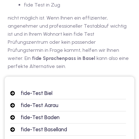
fide Test in Zug
dkurse mit Gutschein
nicht möglich ist. Wenn Ihnen ein effizienter,
angenehmer und professioneller Testablauf wichtig
stagskurse mit
ist und in Ihrem Wohnort kein fide Test
Prüfungszentrum oder kein passender
Prüfungstermin in Frage kommt, helfen wir Ihnen
weiter. Ein
fide Sprachenpass in Basel
kann also eine
perfekte Alternative sein.
r den fide-Test
fide-Test Biel
Basel
fide-Test Aarau
orbereitung
fide-Test Baden
fide-Test Baselland