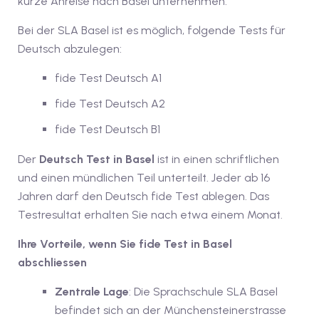
kurze Anreise nach Basel unternehmen.
iv Deutschkurse mit
Bei der SLA Basel ist es möglich, folgende Tests für
Deutsch abzulegen:
v Deutschkurse mit
fide Test Deutsch A1
fide Test Deutsch A2
tschkurse mit Gutschein
fide Test Deutsch B1
Der
Deutsch Test in Basel
ist in einen schriftlichen
dkurse mit Gutschein
und einen mündlichen Teil unterteilt. Jeder ab 16
Jahren darf den Deutsch fide Test ablegen. Das
Testresultat erhalten Sie nach etwa einem Monat.
stagskurse mit
Ihre Vorteile, wenn Sie fide Test in Basel
abschliessen
tschein A2
Zentrale Lage
: Die Sprachschule SLA Basel
iv Deutschkurse mit
befindet sich an der Münchensteinerstrasse