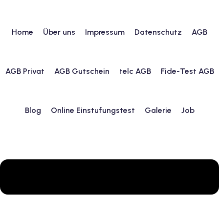
Home
Über uns
Impressum
Datenschutz
AGB
urs
AGB Privat
AGB Gutschein
telc AGB
Fide-Test AGB
ngstest
Blog
Online Einstufungstest
Galerie
Job
lunterricht
 Englisch
ifikatskurse
Englischkurse