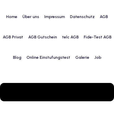
Home
Über uns
Impressum
Datenschutz
AGB
urs
AGB Privat
AGB Gutschein
telc AGB
Fide-Test AGB
ngstest
Blog
Online Einstufungstest
Galerie
Job
lunterricht
 Englisch
ifikatskurse
Englischkurse