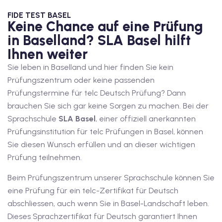
1
FIDE TEST BASEL
Keine Chance auf eine Prüfung
vkurs Deutsch B1
in Baselland? SLA Basel hilft
Ihnen weiter
Deutsch B1
Sie leben in Baselland und hier finden Sie kein
kurs Deutsch B1
Prüfungszentrum oder keine passenden
Prüfungstermine für telc Deutsch Prüfung? Dann
utsch B1
brauchen Sie sich gar keine Sorgen zu machen. Bei der
2
Sprachschule
SLA Basel
, einer offiziell anerkannten
Prüfungsinstitution für telc Prüfungen in Basel, können
ivkurs Deutsch B2
Sie diesen Wunsch erfüllen und an dieser wichtigen
Prüfung teilnehmen.
Deutsch B2
Beim Prüfungszentrum unserer Sprachschule können Sie
vkurs Deutsch B2
eine Prüfung für ein telc-Zertifikat für Deutsch
eutsch B2
abschliessen, auch wenn Sie in Basel-Landschaft leben.
Dieses Sprachzertifikat für Deutsch garantiert Ihnen