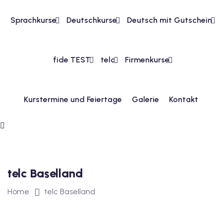
Sprachkurse
Deutschkurse
Deutsch mit Gutschein
1
vkurs Deutsch A1
fide TEST
telc
Firmenkurse
Deutsch A1
kurs Deutsch A1
Kurstermine und Feiertage
Galerie
Kontakt
utsch A1
A2
ivkurs Deutsch A2
 Deutsch A2
telc Baselland
Home
telc Baselland
vkurs Deutsch A2
eutsch A2