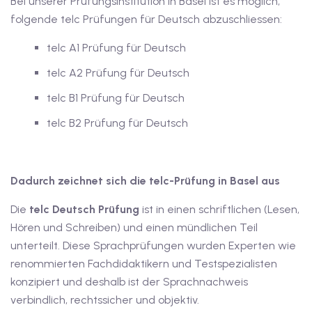
Bei unserer Prüfungsinstitution in Basel ist es möglich,
iv Deutschkurse mit
folgende telc Prüfungen für Deutsch abzuschliessen:
telc A1 Prüfung für Deutsch
v Deutschkurse mit
telc A2 Prüfung für Deutsch
telc B1 Prüfung für Deutsch
tschkurse mit Gutschein
telc B2 Prüfung für Deutsch
dkurse mit Gutschein
Dadurch zeichnet sich die telc-Prüfung in Basel aus
Die
telc Deutsch Prüfung
ist in einen schriftlichen (Lesen,
stagskurse mit
Hören und Schreiben) und einen mündlichen Teil
unterteilt. Diese Sprachprüfungen wurden Experten wie
tschein A2
renommierten Fachdidaktikern und Testspezialisten
konzipiert und deshalb ist der Sprachnachweis
iv Deutschkurse mit
verbindlich, rechtssicher und objektiv.