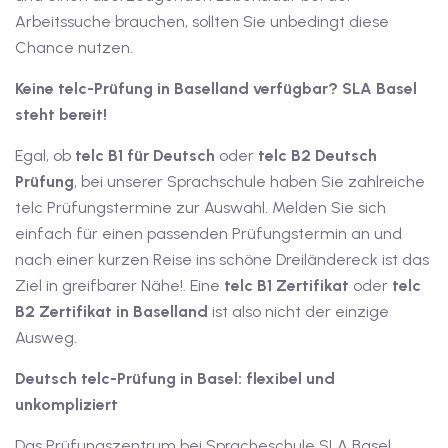
Arbeitssuche brauchen, sollten Sie unbedingt diese
tschkurse mit Gutschein
Chance nutzen.
Keine telc-Prüfung in Baselland verfügbar? SLA Basel
dkurse mit Gutschein B1
steht bereit!
stagskurse mit
Egal, ob
telc B1 für Deutsch
oder
telc B2 Deutsch
Prüfung
, bei unserer Sprachschule haben Sie zahlreiche
telc Prüfungstermine zur Auswahl. Melden Sie sich
tschein B2
einfach für einen passenden Prüfungstermin an und
nach einer kurzen Reise ins schöne Dreiländereck ist das
iv Deutschkurse mit
Ziel in greifbarer Nähe!. Eine
telc B1 Zertifikat
oder
telc
B2 Zertifikat in Baselland
ist also nicht der einzige
v Deutschkurse mit
Ausweg.
Deutsch telc-Prüfung in Basel: flexibel und
tschkurse mit Gutschein
unkompliziert
Das Prüfungszentrum bei Spracheschule SLA Basel