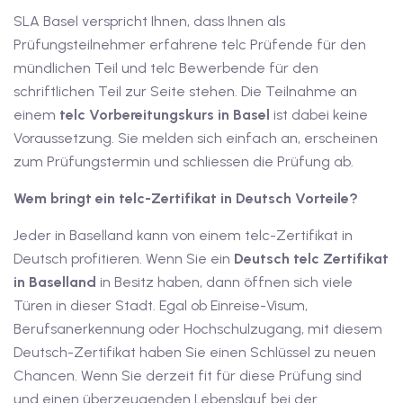
SLA Basel verspricht Ihnen, dass Ihnen als
v Deutschkurse mit
Prüfungsteilnehmer erfahrene telc Prüfende für den
mündlichen Teil und telc Bewerbende für den
schriftlichen Teil zur Seite stehen. Die Teilnahme an
tschkurse mit Gutschein
einem
telc Vorbereitungskurs
in Basel
ist dabei keine
Voraussetzung. Sie melden sich einfach an, erscheinen
dkurse mit Gutschein
zum Prüfungstermin und schliessen die Prüfung ab.
Wem bringt ein telc-Zertifikat in Deutsch Vorteile?
stagskurse mit
Jeder in Baselland kann von einem telc-Zertifikat in
Deutsch profitieren. Wenn Sie ein
Deutsch telc Zertifikat
tschein B1
in Baselland
in Besitz haben, dann öffnen sich viele
Türen in dieser Stadt. Egal ob Einreise-Visum,
iv Deutschkurse mit
Berufsanerkennung oder Hochschulzugang, mit diesem
Deutsch-Zertifikat haben Sie einen Schlüssel zu neuen
Chancen. Wenn Sie derzeit fit für diese Prüfung sind
v Deutschkurse mit
und einen überzeugenden Lebenslauf bei der