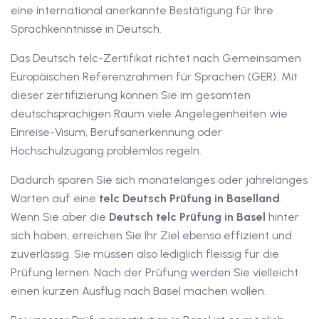
1
eine international anerkannte Bestätigung für Ihre
Sprachkenntnisse in Deutsch.
vkurs Deutsch C1
Das Deutsch telc-Zertifikat richtet nach Gemeinsamen
Deutsch C1
Europäischen Referenzrahmen für Sprachen (GER). Mit
kurs Deutsch C1
dieser zertifizierung können Sie im gesamten
deutschsprachigen Raum viele Angelegenheiten wie
utsch C1
Einreise-Visum, Berufsanerkennung oder
Hochschulzugang problemlos regeln.
nterricht
Dadurch sparen Sie sich monatelanges oder jahrelanges
Deutsch
Warten auf eine
telc Deutsch Prüfung in Baselland
.
Wenn Sie aber die
Deutsch
telc Prüfung in Basel
hinter
katskurse
sich haben, erreichen Sie Ihr Ziel ebenso effizient und
eutschkurse
zuverlässig. Sie müssen also lediglich fleissig für die
Prüfung lernen. Nach der Prüfung werden Sie vielleicht
chein
einen kurzen Ausflug nach Basel machen wollen.
tschein A1