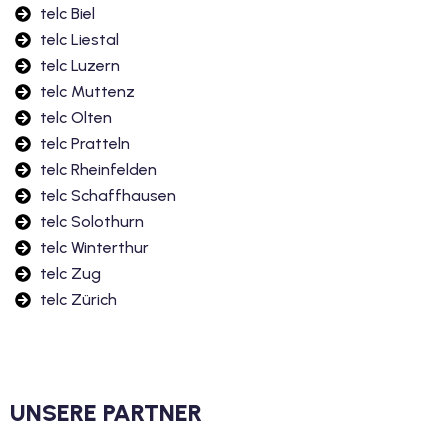
telc Biel
telc Liestal
telc Luzern
telc Muttenz
telc Olten
telc Pratteln
telc Rheinfelden
telc Schaffhausen
telc Solothurn
telc Winterthur
telc Zug
telc Zürich
UNSERE PARTNER