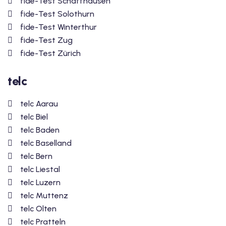
fide-Test Schaffhausen
fide-Test Solothurn
fide-Test Winterthur
fide-Test Zug
fide-Test Zürich
telc
telc Aarau
telc Biel
telc Baden
telc Baselland
telc Bern
telc Liestal
telc Luzern
telc Muttenz
telc Olten
telc Pratteln