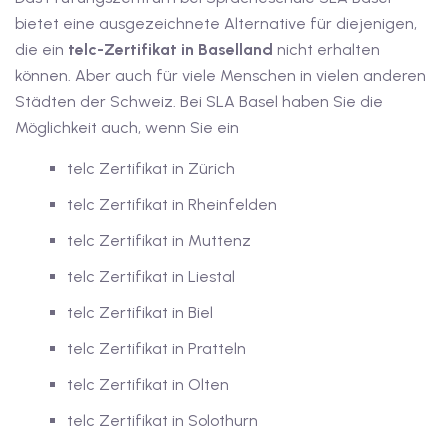
bietet eine ausgezeichnete Alternative für diejenigen,
dkurse mit Gutschein
die ein
telc-Zertifikat in Baselland
nicht erhalten
können. Aber auch für viele Menschen in vielen anderen
stagskurse mit
Städten der Schweiz. Bei SLA Basel haben Sie die
Möglichkeit auch, wenn Sie ein
telc Zertifikat in Zürich
telc Zertifikat in Rheinfelden
telc Zertifikat in Muttenz
r den fide-Test
telc Zertifikat in Liestal
telc Zertifikat in Biel
Basel
telc Zertifikat in Pratteln
orbereitung
telc Zertifikat in Olten
telc Zertifikat in Solothurn