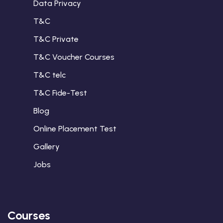
Data Privacy
s for Companies
T&C
s for Companies
T&C Private
 for Companies
T&C Voucher Courses
olidays
T&C telc
T&C Fide-Test
Blog
Online Placement Test
Gallery
Jobs
Courses