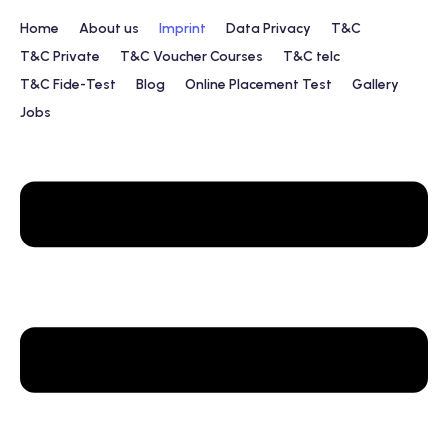
Home
About us
Imprint
Data Privacy
T&C
T&C Private
T&C Voucher Courses
T&C telc
T&C Fide-Test
Blog
Online Placement Test
Gallery
Jobs
e Course
nt Test
te Lessons
ssional Language
ficate Courses
rses
es For Teens And Kids