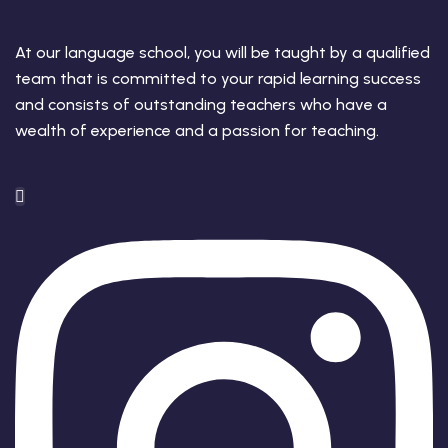
v Deutschkurse mit
At our language school, you will be taught by a qualified
team that is committed to your rapid learning success
tschkurse mit Gutschein
and consists of outstanding teachers who have a
wealth of experience and a passion for teaching.
dkurse mit Gutschein
stagskurse mit
tschein B1
iv Deutschkurse mit
v Deutschkurse mit