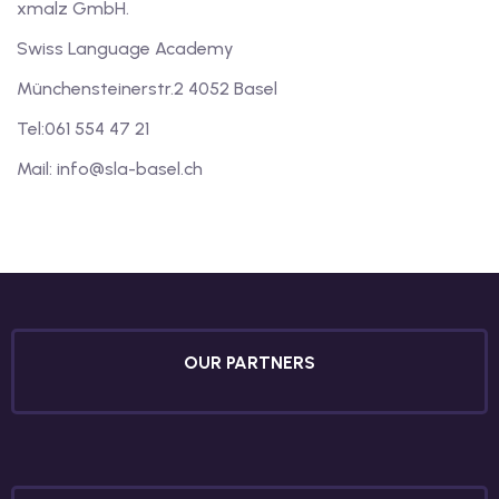
s C1
xmalz GmbH.
Swiss Language Academy
ive German Course C1
Münchensteinerstr.2 4052 Basel
rman Course C1
Tel:061 554 47 21
ve German Course C1
Mail: info@sla-basel.ch
an Course C1
e Lessons
sional Language
cate Courses
OUR PARTNERS
 For Teens And Kids
cher
tschein A1