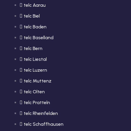
telc Aarau
telc Biel
telc Baden
telc Baselland
telc Bern
telc Liestal
telc Luzern
telc Muttenz
telc Olten
telc Pratteln
telc Rheinfelden
telc Schaffhausen