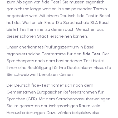
zum Ablegen von fide Test? Sie müssen eigentlich
inzelunterricht
gar nicht so lange warten, bis ein passender Termin
angeboten wird. Mit einem Deutsch fide Test in Basel
e Französisch
stest
hat das Warten ein Ende. Die Sprachschule SLA Basel
ertifikatskurse
bietet Testtermine, zu denen auch Menschen aus
dieser schönen Stadt erscheinen können.
 Französischkurse
Unser anerkanntes Prüfungszentrum in Basel
organisiert solche Testtermine für den
fide Test
. Der
Sprachenpass nach dem bestandenen Test bietet
Ihnen eine Bestätigung für Ihre Deutschkenntnisse, die
Sie schweizweit benutzen können.
Portugiesischkurs
Der Deutsch fide-Test richtet sich nach dem
Gemeinsamen Europäischen Referenzrahmen für
Sprachen (GER). Mit dem Sprachenpass überwältigen
Sie im gesamten deutschsprachigen Raum viele
Herausforderungen. Dazu zählen beispielsweise