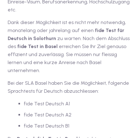
Einreise-Visum, Berufsanerkennung, Hochschulzugang
etc.
1
Dank dieser Möglichkeit ist es nicht mehr notwendig,
vkurs Deutsch A1
monatelang oder jahrelang auf einen
fide Test für
Deutsch in Solothurn
zu warten. Nach dem Abschluss
Deutsch A1
des
fide Test in Basel
erreichen Sie Ihr Ziel genauso
kurs Deutsch A1
effizient und zuverlässig. Sie müssen nur fleissig
lernen und eine kurze Anreise nach Basel
utsch A1
unternehmen.
A2
Bei der SLA Basel haben Sie die Möglichkeit, folgende
Sprachtests für Deutsch abzuschliessen:
ivkurs Deutsch A2
fide Test Deutsch A1
 Deutsch A2
fide Test Deutsch A2
vkurs Deutsch A2
fide Test Deutsch B1
eutsch A2