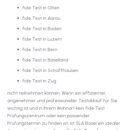
fide Test in Olten
iv Deutschkurse mit
fide Test in Aarau
v Deutschkurse mit
fide Test in Baden
fide Test in Luzern
tschkurse mit Gutschein
fide Test in Bern
fide Test in Baselland
dkurse mit Gutschein
fide Test in Schaffhausen
fide Test in Zug
stagskurse mit
nicht teilnehmen können. Wenn ein effizienter,
angenehmer und professioneller Testablauf für Sie
wichtig ist und in Ihrem Wohnort kein fide Test
tschein A2
Prüfungszentrum oder kein passender
iv Deutschkurse mit
Prüfungstermin zu finden ist, ist SLA Basel ein idealer