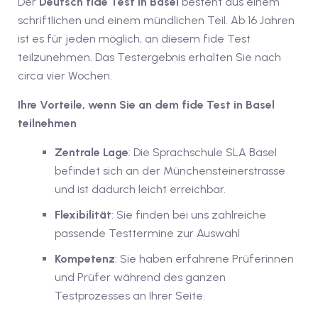
Der
Deutsch fide Test in Basel
besteht aus einem
1
schriftlichen und einem mündlichen Teil. Ab 16 Jahren
ist es für jeden möglich, an diesem fide Test
vkurs Deutsch B1
teilzunehmen. Das Testergebnis erhalten Sie nach
circa vier Wochen.
Deutsch B1
Ihre Vorteile, wenn Sie an dem fide Test in Basel
kurs Deutsch B1
teilnehmen
utsch B1
Zentrale Lage
: Die Sprachschule SLA Basel
2
befindet sich an der Münchensteinerstrasse
und ist dadurch leicht erreichbar.
ivkurs Deutsch B2
Flexibilität
: Sie finden bei uns zahlreiche
Deutsch B2
passende Testtermine zur Auswahl
Kompetenz
: Sie haben erfahrene Prüferinnen
vkurs Deutsch B2
und Prüfer während des ganzen
eutsch B2
Testprozesses an Ihrer Seite.