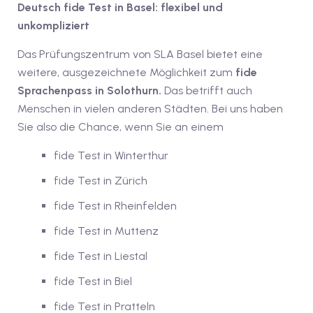
1
Deutsch fide Test in Basel: flexibel und
unkompliziert
vkurs Deutsch C1
Das Prüfungszentrum von SLA Basel bietet eine
Deutsch C1
weitere, ausgezeichnete Möglichkeit zum
fide
Sprachenpass in Solothurn.
Das betrifft auch
kurs Deutsch C1
Menschen in vielen anderen Städten. Bei uns haben
utsch C1
Sie also die Chance, wenn Sie an einem
nterricht
fide Test in Winterthur
fide Test in Zürich
Deutsch
fide Test in Rheinfelden
katskurse
fide Test in Muttenz
eutschkurse
fide Test in Liestal
chein
fide Test in Biel
tschein A1
fide Test in Pratteln