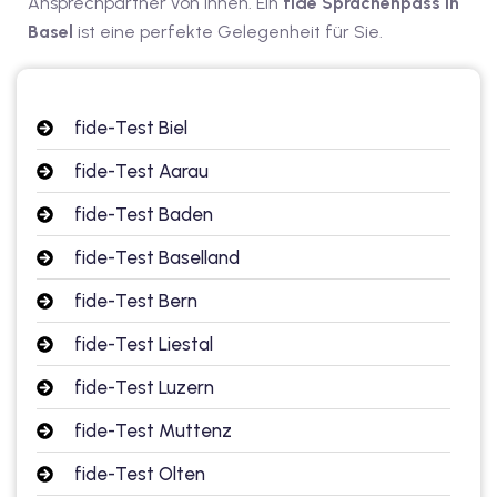
Ansprechpartner von Ihnen. Ein
fide Sprachenpass in
Basel
ist eine perfekte Gelegenheit für Sie.
v Deutschkurse mit
tschkurse mit Gutschein
fide-Test Biel
fide-Test Aarau
dkurse mit Gutschein
fide-Test Baden
fide-Test Baselland
stagskurse mit
fide-Test Bern
fide-Test Liestal
tschein B1
fide-Test Luzern
iv Deutschkurse mit
fide-Test Muttenz
v Deutschkurse mit
fide-Test Olten