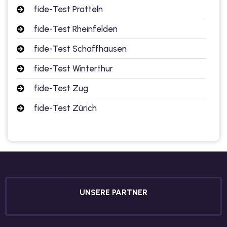
fide-Test Pratteln
tschkurse mit Gutschein
fide-Test Rheinfelden
fide-Test Schaffhausen
dkurse mit Gutschein B1
fide-Test Winterthur
stagskurse mit
fide-Test Zug
fide-Test Zürich
tschein B2
iv Deutschkurse mit
v Deutschkurse mit
UNSERE PARTNER
tschkurse mit Gutschein