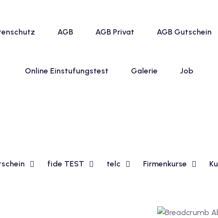
tenschutz
AGB
AGB Privat
AGB Gutschein
Online Einstufungstest
Galerie
Job
tschein
fide TEST
telc
Firmenkurse
Ku