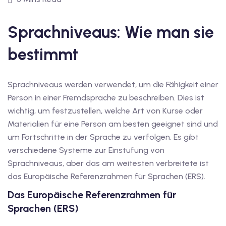
1
vkurs Deutsch C1
Sprachniveaus: Wie man sie
Deutsch C1
bestimmt
kurs Deutsch C1
Sprachniveaus werden verwendet, um die Fähigkeit einer
utsch C1
Person in einer Fremdsprache zu beschreiben. Dies ist
nterricht
wichtig, um festzustellen, welche Art von Kurse oder
Materialien für eine Person am besten geeignet sind und
Deutsch
um Fortschritte in der Sprache zu verfolgen. Es gibt
verschiedene Systeme zur Einstufung von
katskurse
Sprachniveaus, aber das am weitesten verbreitete ist
eutschkurse
das Europäische Referenzrahmen für Sprachen (ERS).
Das Europäische Referenzrahmen für
chein
Sprachen (ERS)
tschein A1