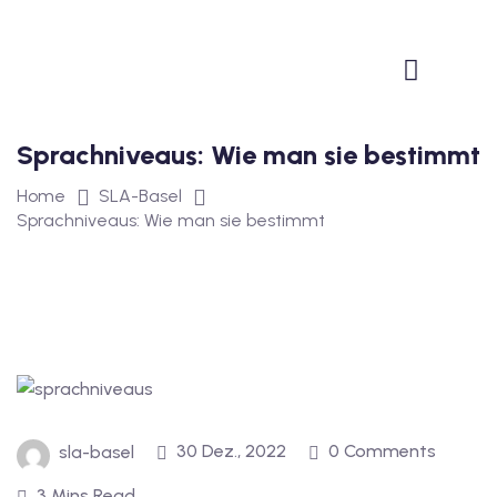
1
vkurs Deutsch B1
Deutsch B1
Sprachniveaus: Wie man sie bestimmt
kurs Deutsch B1
Home
SLA-Basel
utsch B1
Sprachniveaus: Wie man sie bestimmt
2
ivkurs Deutsch B2
Deutsch B2
vkurs Deutsch B2
30 Dez., 2022
0 Comments
sla-basel
eutsch B2
3 Mins Read