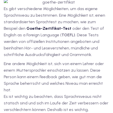
dkurse mit Gutschein
Es gibt verschiedene Möglichkeiten, um das eigene
Sprachniveau zu bestimmen. Eine Möglichkeit ist, einen
standardisierten Sprachtest zu machen, wie zum
stagskurse mit
Beispiel den
Goethe-Zertifikat-Test
oder den Test of
English as a Foreign Language (
TOEFL)
. Diese Tests
werden von offiziellen Institutionen angeboten und
beinhalten Hör- und Leseverstehen, mündliche und
schriftliche Ausdrucksfähigkeit und Grammatik.
r den fide-Test
Eine andere Möglichkeit ist, sich von einem Lehrer oder
einem Muttersprachler einschätzen zu lassen. Diese
Person kann einem Feedback geben, wie gut man die
Sprache beherrscht und welches Niveau man erreicht
Basel
hat.
orbereitung
Es ist wichtig zu beachten, dass Sprachniveaus nicht
statisch sind und sich im Laufe der Zeit verbessern oder
verschlechtern können. Deshalb ist es wichtig,