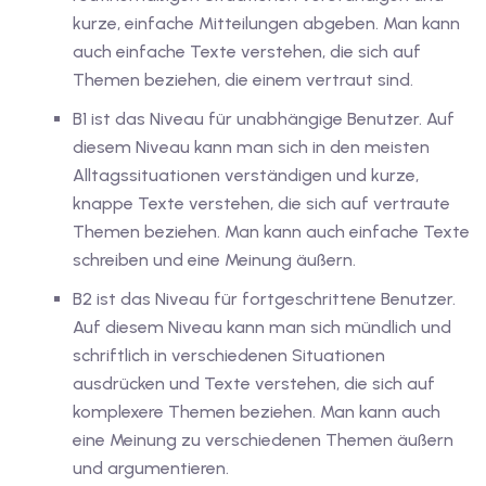
kurze, einfache Mitteilungen abgeben. Man kann
v Deutschkurse mit
auch einfache Texte verstehen, die sich auf
Themen beziehen, die einem vertraut sind.
tschkurse mit Gutschein
B1 ist das Niveau für unabhängige Benutzer. Auf
diesem Niveau kann man sich in den meisten
Alltagssituationen verständigen und kurze,
dkurse mit Gutschein
knappe Texte verstehen, die sich auf vertraute
Themen beziehen. Man kann auch einfache Texte
schreiben und eine Meinung äußern.
stagskurse mit
B2 ist das Niveau für fortgeschrittene Benutzer.
Auf diesem Niveau kann man sich mündlich und
tschein B1
schriftlich in verschiedenen Situationen
iv Deutschkurse mit
ausdrücken und Texte verstehen, die sich auf
komplexere Themen beziehen. Man kann auch
eine Meinung zu verschiedenen Themen äußern
v Deutschkurse mit
und argumentieren.