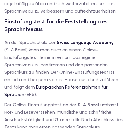
regelmäßig zu üben und sich weiterzubilden, um das
utsch
Sprachniveau zu verbessern und aufrechtzuerhalten.
lisch
Einstufungstest für die Feststellung des
anzösisch
Sprachniveaus
Feiertage
An der Sprachschule der
Swiss Language Academy
(SLA Basel) kann man auch an einem Online-
Einstufungstest teilnehmen, um das eigene
Sprachniveau zu bestimmen und den passenden
Sprachkurs zu finden. Der Online-Einstufungstest ist
einfach und bequem von zu Hause aus durchzuführen
und folgt dem
Europäischen Referenzrahmen für
Sprachen
(ERS).
Der Online-Einstufungstest an der
SLA Basel
umfasst
Hör- und Leseverstehen, mündliche und schriftliche
Ausdrucksfähigkeit und Grammatik. Nach Abschluss des
Tests kann man einen passenden Sprachkurs