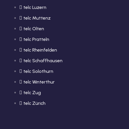
telc Luzern
telc Muttenz
telc Olten
telc Pratteln
telc Rheinfelden
telc Schaffhausen
telc Solothurn
telc Winterthur
telc Zug
telc Zürich