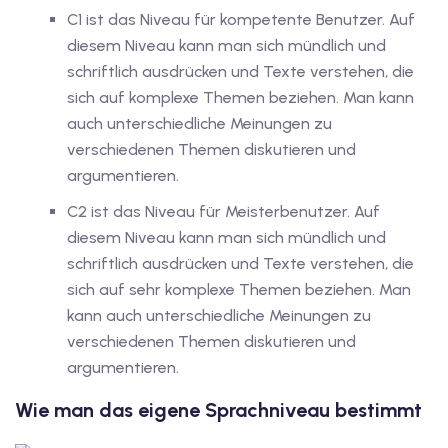
C1 ist das Niveau für kompetente Benutzer. Auf
tschkurse mit Gutschein
diesem Niveau kann man sich mündlich und
schriftlich ausdrücken und Texte verstehen, die
sich auf komplexe Themen beziehen. Man kann
dkurse mit Gutschein B1
auch unterschiedliche Meinungen zu
verschiedenen Themen diskutieren und
stagskurse mit
argumentieren.
C2 ist das Niveau für Meisterbenutzer. Auf
tschein B2
diesem Niveau kann man sich mündlich und
schriftlich ausdrücken und Texte verstehen, die
iv Deutschkurse mit
sich auf sehr komplexe Themen beziehen. Man
kann auch unterschiedliche Meinungen zu
v Deutschkurse mit
verschiedenen Themen diskutieren und
argumentieren.
tschkurse mit Gutschein
Wie man das eigene Sprachniveau bestimmt