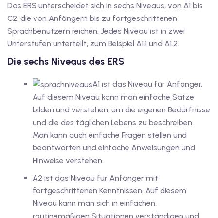
Das ERS unterscheidet sich in sechs Niveaus, von A1 bis
iv Deutschkurse mit
C2, die von Anfängern bis zu fortgeschrittenen
Sprachbenutzern reichen. Jedes Niveau ist in zwei
Unterstufen unterteilt, zum Beispiel A1.1 und A1.2.
v Deutschkurse mit
Die sechs Niveaus des ERS
tschkurse mit Gutschein
A1 ist das Niveau für Anfänger.
Auf diesem Niveau kann man einfache Sätze
bilden und verstehen, um die eigenen Bedürfnisse
dkurse mit Gutschein
und die des täglichen Lebens zu beschreiben.
Man kann auch einfache Fragen stellen und
stagskurse mit
beantworten und einfache Anweisungen und
Hinweise verstehen.
A2 ist das Niveau für Anfänger mit
tschein A2
fortgeschrittenen Kenntnissen. Auf diesem
iv Deutschkurse mit
Niveau kann man sich in einfachen,
routinemäßigen Situationen verständigen und