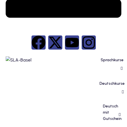
inzelunterricht
e Französisch
stest
ertifikatskurse
 Französischkurse
Sprachkurse
Deutschkurse
Portugiesischkurs
Deutsch
mit
Gutschein