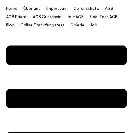
Home
Über uns
Impressum
Datenschutz
AGB
AGB Privat
AGB Gutschein
telc AGB
Fide-Test AGB
Blog
Online Einstufungstest
Galerie
Job
urs
ngstest
lunterricht
 Englisch
ifikatskurse
Englischkurse