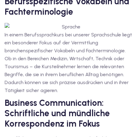
Berufsspezifische Vokabeln und
Fachterminologie
v Deutschkurse mit
tschkurse mit Gutschein
In einem Berufssprachkurs bei unserer Sprachschule liegt
ein besonderer Fokus auf der Vermittlung
branchenspezifischer Vokabeln und Fachterminologie.
dkurse mit Gutschein
Ob in den Bereichen Medizin, Wirtschaft, Technik oder
Tourismus – die Kursteilnehmer lernen die relevanten
stagskurse mit
Begriffe, die sie in ihrem beruflichen Alltag benötigen.
Dadurch können sie sich präzise ausdrücken und in ihrer
Tätigkeit sicher agieren.
tschein B1
Business Communication:
iv Deutschkurse mit
Schriftliche und mündliche
Korrespondenz im Fokus
v Deutschkurse mit