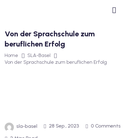
1
vkurs Deutsch B1
Von der Sprachschule zum
Deutsch B1
beruflichen Erfolg
kurs Deutsch B1
Home
SLA-Basel
utsch B1
Von der Sprachschule zum beruflichen Erfolg
2
ivkurs Deutsch B2
Deutsch B2
vkurs Deutsch B2
28 Sep., 2023
0 Comments
sla-basel
eutsch B2