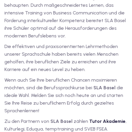
utsch
behaupten. Durch maßgeschneidertes Lernen, das
intensive Training von Business Communication und die
lisch
Förderung interkultureller Kompetenz bereitet SLA Basel
ihre Schüler optimal auf die Herausforderungen des
anzösisch
modernen Berufslebens vor.
Feiertage
Die effektiven und praxisorientierten Lehrmethoden
unserer Sprachschule haben bereits vielen Menschen
geholfen, ihre beruflichen Ziele zu erreichen und ihre
Karriere auf ein neues Level zu heben.
Wenn auch Sie Ihre beruflichen Chancen maximieren
möchten, sind die Berufssprachkurse bei
SLA Basel
die
ideale Wahl. Melden Sie sich noch heute an und starten
Sie Ihre Reise zu beruflichem Erfolg durch gezieltes
Sprachenlernen!
Zu den Partnern von
SLA Basel
zählen
Tutor Akademie
,
Kulturlegi, Eduqua, temptraining und SVEB FSEA.