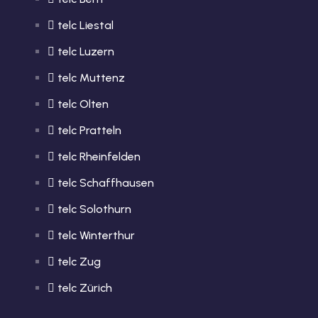
telc Liestal
telc Luzern
telc Muttenz
telc Olten
telc Pratteln
telc Rheinfelden
telc Schaffhausen
telc Solothurn
telc Winterthur
telc Zug
telc Zürich