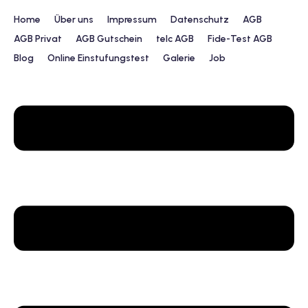
Home
Über uns
Impressum
Datenschutz
AGB
AGB Privat
AGB Gutschein
telc AGB
Fide-Test AGB
Blog
Online Einstufungstest
Galerie
Job
urs
ngstest
lunterricht
 Englisch
ifikatskurse
Englischkurse