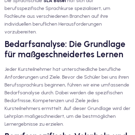
Die Sprachschule
SLA Basel
hat sich auf
berufsspezifische Sprachkurse spezialisiert, um
iv Deutschkurse mit
Fachleute aus verschiedenen Branchen auf ihre
individuellen beruflichen Herausforderungen
v Deutschkurse mit
vorzubereiten.
Bedarfsanalyse: Die Grundlage
tschkurse mit Gutschein
für maßgeschneidertes Lernen
Jeder Kursteilnehmer hat unterschiedliche berufliche
dkurse mit Gutschein
Anforderungen und Ziele. Bevor die Schüler bei uns ihren
Berufssprachkurs beginnen, führen wir eine umfassende
stagskurse mit
Bedarfsanalyse durch. Dabei werden die spezifischen
Bedürfnisse, Kompetenzen und Ziele jedes
Kursteilnehmers ermittelt. Auf dieser Grundlage wird der
tschein A2
Lehrplan maßgeschneidert, um die bestmöglichen
Lernergebnisse zu erzielen.
iv Deutschkurse mit