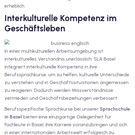
erheblich.
dkurse mit Gutschein
Interkulturelle Kompetenz im
Geschäftsleben
stagskurse mit
In einer multikulturellen Arbeitsumgebung ist
interkulturelles Verständnis unerlässlich. SLA Basel
integriert interkulturelle Kompetenz in ihre
Berufssprachkurse, um zu helfen, kulturelle Unterschiede
r den fide-Test
zu verstehen und in Geschäftssituationen angemessen
zu reagieren. Dadurch werden Missverständnisse
vermieden und Geschäftsbeziehungen verbessert.
Basel
Berufsspezifische Sprachkurse bei unserer
Sprachschule
orbereitung
in Basel
bieten eine einzigartige Gelegenheit für
Fachleute in Basel, ihre Karriere voranzubringen und sich
in einer internationalen Arbeitswelt erfolgreich zu