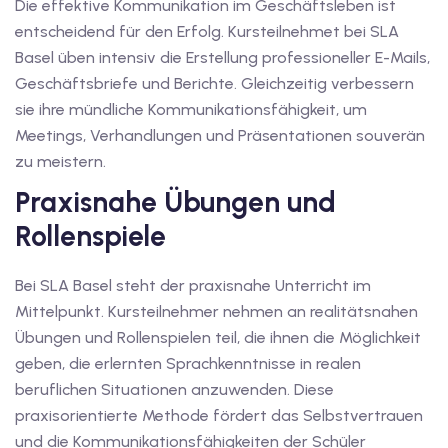
Die effektive Kommunikation im Geschäftsleben ist
entscheidend für den Erfolg. Kursteilnehmet bei SLA
tschkurse mit Gutschein
Basel üben intensiv die Erstellung professioneller E-Mails,
Geschäftsbriefe und Berichte. Gleichzeitig verbessern
sie ihre mündliche Kommunikationsfähigkeit, um
dkurse mit Gutschein B1
Meetings, Verhandlungen und Präsentationen souverän
stagskurse mit
zu meistern.
Praxisnahe Übungen und
tschein B2
Rollenspiele
iv Deutschkurse mit
Bei SLA Basel steht der praxisnahe Unterricht im
Mittelpunkt. Kursteilnehmer nehmen an realitätsnahen
v Deutschkurse mit
Übungen und Rollenspielen teil, die ihnen die Möglichkeit
geben, die erlernten Sprachkenntnisse in realen
beruflichen Situationen anzuwenden. Diese
tschkurse mit Gutschein
praxisorientierte Methode fördert das Selbstvertrauen
und die Kommunikationsfähigkeiten der Schüler