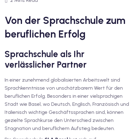
2 Mins Read
1
vkurs Deutsch C1
Von der Sprachschule zum
Deutsch C1
beruflichen Erfolg
kurs Deutsch C1
Sprachschule als Ihr
utsch C1
verlässlicher Partner
nterricht
In einer zunehmend globalisierten Arbeitswelt sind
Deutsch
Sprachkenntnisse von unschätzbarem Wert für den
katskurse
beruflichen Erfolg. Besonders in einer vielsprachigen
Stadt wie Basel, wo Deutsch, Englisch, Französisch und
eutschkurse
Italienisch wichtige Geschäftssprachen sind, können
gezielte Sprachkurse den Unterschied zwischen
chein
Stagnation und beruflichem Aufstieg bedeuten.
tschein A1