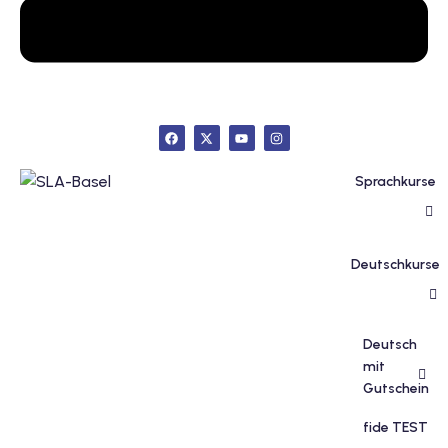
inzelunterricht
e Französisch
stest
ertifikatskurse
 Französischkurse
Sprachkurse
Deutschkurse
Portugiesischkurs
Deutsch
mit
Gutschein
fide TEST