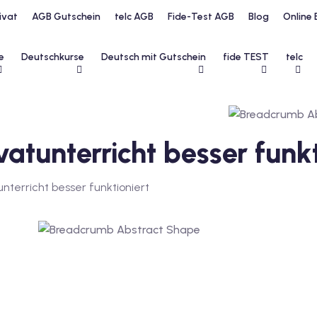
ivat
AGB Gutschein
telc AGB
Fide-Test AGB
Blog
Online 
e
Deutschkurse
Deutsch mit Gutschein
fide TEST
telc
atunterricht besser funkt
terricht besser funktioniert