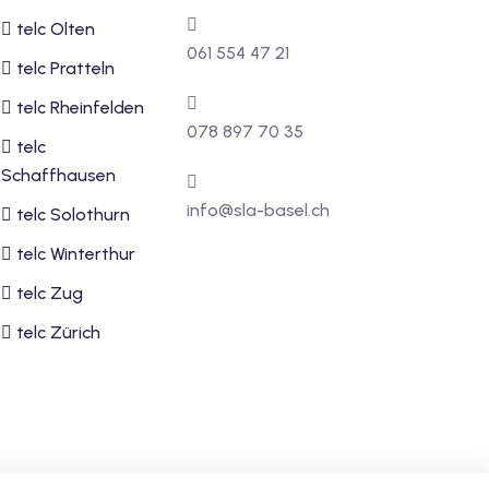
telc Olten
061 554 47 21
telc Pratteln
telc Rheinfelden
078 897 70 35
telc
Schaffhausen
info@sla-basel.ch
telc Solothurn
telc Winterthur
telc Zug
telc Zürich