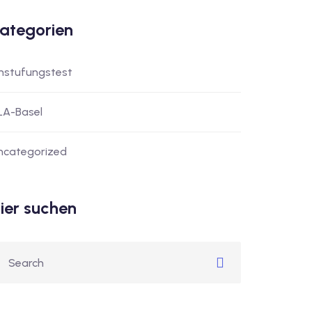
ategorien
instufungstest
LA-Basel
ncategorized
ier suchen