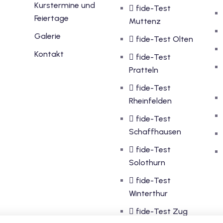
Kurstermine und
fide-Test
Feiertage
Muttenz
Galerie
fide-Test Olten
Kontakt
fide-Test
Pratteln
fide-Test
Rheinfelden
fide-Test
Schaffhausen
fide-Test
Solothurn
fide-Test
Winterthur
fide-Test Zug