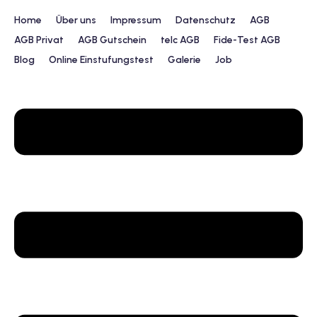
Home
Über uns
Impressum
Datenschutz
AGB
AGB Privat
AGB Gutschein
telc AGB
Fide-Test AGB
Blog
Online Einstufungstest
Galerie
Job
urs
ngstest
lunterricht
 Englisch
ifikatskurse
Englischkurse