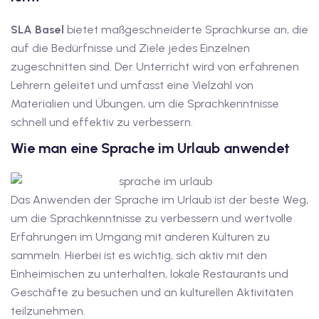
v Deutschkurse mit
SLA Basel
bietet maßgeschneiderte Sprachkurse an, die
auf die Bedürfnisse und Ziele jedes Einzelnen
zugeschnitten sind. Der Unterricht wird von erfahrenen
tschkurse mit Gutschein
Lehrern geleitet und umfasst eine Vielzahl von
Materialien und Übungen, um die Sprachkenntnisse
schnell und effektiv zu verbessern.
dkurse mit Gutschein
Wie man eine Sprache im Urlaub anwendet
stagskurse mit
Das Anwenden der Sprache im Urlaub ist der beste Weg,
um die Sprachkenntnisse zu verbessern und wertvolle
tschein B1
Erfahrungen im Umgang mit anderen Kulturen zu
iv Deutschkurse mit
sammeln. Hierbei ist es wichtig, sich aktiv mit den
Einheimischen zu unterhalten, lokale Restaurants und
Geschäfte zu besuchen und an kulturellen Aktivitäten
v Deutschkurse mit
teilzunehmen.