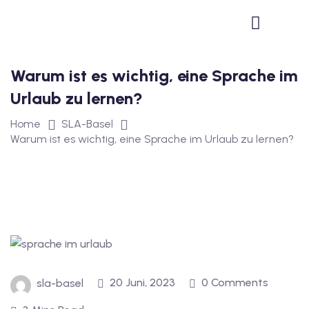
1
vkurs Deutsch B1
Warum ist es wichtig, eine Sprache im
Deutsch B1
Urlaub zu lernen?
kurs Deutsch B1
Home
SLA-Basel
utsch B1
Warum ist es wichtig, eine Sprache im Urlaub zu lernen?
2
ivkurs Deutsch B2
Deutsch B2
vkurs Deutsch B2
20 Juni, 2023
0 Comments
sla-basel
eutsch B2