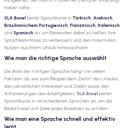
Fähigkeiten, die man im modernen Zeitalter unbedingt
haben sollte.
iv Deutschkurse mit
SLA Basel
bietet Sprachkurse in
Türkisch
,
Arabisch
,
Brasilianischem Portugiesisch
,
Französisch
,
Italienisch
v Deutschkurse mit
und
Spanisch
an, um Reisenden dabei zu helfen, ihre
Sprachkenntnisse zu verbessern und den maximalen
tschkurse mit Gutschein
Nutzen aus ihrem Urlaub herauszuholen.
Wie man die richtige Sprache auswählt
dkurse mit Gutschein
Die Wahl der richtigen Sprache hängt von vielen
Faktoren ab, wie zum Beispiel dem Zielort des Urlaubs,
den persönlichen Interessen und Zielen sowie den
stagskurse mit
Anforderungen des Arbeitgebers.
SLA Basel
bietet
Sprachkurse in verschiedenen Sprachen an, um die
tschein A2
Bedürfnisse und Ziele jedes Einzelnen zu erfüllen.
Wie man eine Sprache schnell und effektiv
iv Deutschkurse mit
lernt