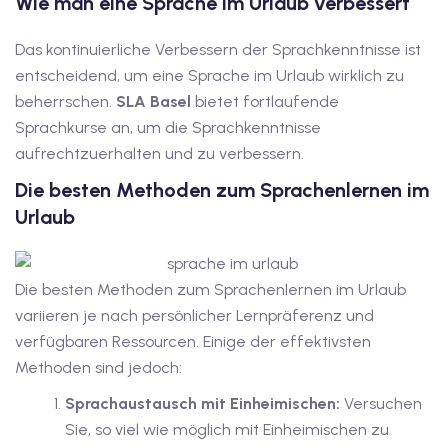
Wie man eine Sprache im Urlaub verbessert
dkurse mit Gutschein
Das kontinuierliche Verbessern der Sprachkenntnisse ist
entscheidend, um eine Sprache im Urlaub wirklich zu
stagskurse mit
beherrschen.
SLA Basel
bietet fortlaufende
Sprachkurse an, um die Sprachkenntnisse
aufrechtzuerhalten und zu verbessern.
Die besten Methoden zum Sprachenlernen im
Urlaub
r den fide-Test
Die besten Methoden zum Sprachenlernen im Urlaub
variieren je nach persönlicher Lernpräferenz und
Basel
verfügbaren Ressourcen. Einige der effektivsten
Methoden sind jedoch:
orbereitung
Sprachaustausch mit Einheimischen:
Versuchen
Sie, so viel wie möglich mit Einheimischen zu