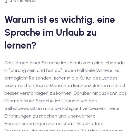
3 Mins Read
1
vkurs Deutsch C1
Warum ist es wichtig, eine
Deutsch C1
Sprache im Urlaub zu
kurs Deutsch C1
lernen?
utsch C1
Das Lernen einer Sprache im Urlaub kann eine lohnende
nterricht
Erfahrung sein und hat auf jeden Fall viele Vorteile. Es
Deutsch
ermöglicht Reisenden, tiefer in die Kultur des Landes
einzutauchen, lokale Menschen kennenzulernen und sich
katskurse
besser verständigen zu können. Darüber hinaus kann das
Erlernen einer Sprache im Urlaub auch das
eutschkurse
Selbstbewusstsein und die Fähigkeit verbessern, neue
chein
Erfahrungen zu machen und unerwartete
Herausforderungen zu meistern. Das sind tolle
tschein A1