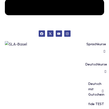
inzelunterricht
e Französisch
stest
ertifikatskurse
 Französischkurse
Sprachkurse
Deutschkurse
Portugiesischkurs
Deutsch
mit
Gutschein
fide TEST