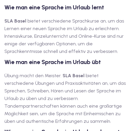
Wie man eine Sprache im Urlaub lernt
tschkurse mit Gutschein
SLA Basel
bietet verschiedene Sprachkurse an, um das
Lernen einer neuen Sprache im Urlaub zu erleichtern.
dkurse mit Gutschein B1
Intensivkurse, Einzelunterricht und Online-Kurse sind nur
einige der verfügbaren Optionen, um die
stagskurse mit
Sprachkenntnisse schnell und effektiv zu verbessern.
Wie man eine Sprache im Urlaub übt
tschein B2
Übung macht den Meister.
SLA Basel
bietet
iv Deutschkurse mit
verschiedene Übungen und Praxisaktivitäten an, um das
Sprechen, Schreiben, Hören und Lesen der Sprache im
v Deutschkurse mit
Urlaub zu üben und zu verbessern.
Tandempartnerschaften können auch eine großartige
Möglichkeit sein, um die Sprache mit Einheimischen zu
tschkurse mit Gutschein
üben und authentische Erfahrungen zu sammeln.