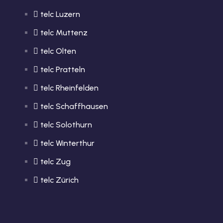
telc Luzern
telc Muttenz
telc Olten
telc Pratteln
telc Rheinfelden
telc Schaffhausen
telc Solothurn
telc Winterthur
telc Zug
telc Zürich