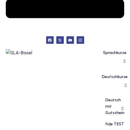
inzelunterricht
e Französisch
stest
ertifikatskurse
 Französischkurse
Sprachkurse
Deutschkurse
Portugiesischkurs
Deutsch
mit
Gutschein
fide TEST