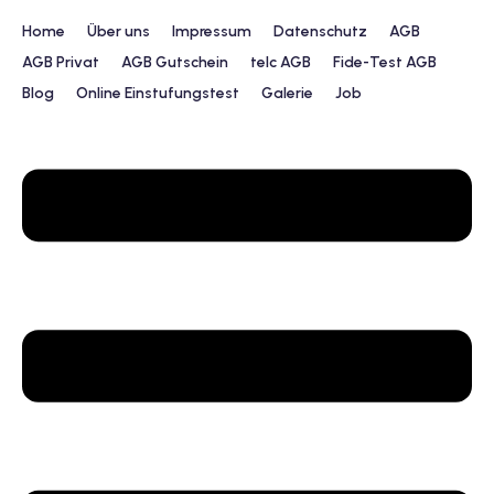
Home
Über uns
Impressum
Datenschutz
AGB
AGB Privat
AGB Gutschein
telc AGB
Fide-Test AGB
Blog
Online Einstufungstest
Galerie
Job
urs
ngstest
lunterricht
 Englisch
ifikatskurse
Englischkurse