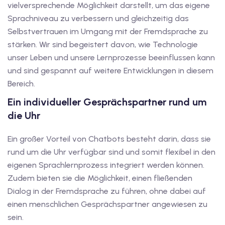
vielversprechende Möglichkeit darstellt, um das eigene
iv Deutschkurse mit
Sprachniveau zu verbessern und gleichzeitig das
Selbstvertrauen im Umgang mit der Fremdsprache zu
stärken. Wir sind begeistert davon, wie Technologie
v Deutschkurse mit
unser Leben und unsere Lernprozesse beeinflussen kann
und sind gespannt auf weitere Entwicklungen in diesem
tschkurse mit Gutschein
Bereich.
Ein individueller Gesprächspartner rund um
die Uhr
dkurse mit Gutschein
Ein großer Vorteil von Chatbots besteht darin, dass sie
rund um die Uhr verfügbar sind und somit flexibel in den
stagskurse mit
eigenen Sprachlernprozess integriert werden können.
Zudem bieten sie die Möglichkeit, einen fließenden
tschein A2
Dialog in der Fremdsprache zu führen, ohne dabei auf
einen menschlichen Gesprächspartner angewiesen zu
iv Deutschkurse mit
sein.