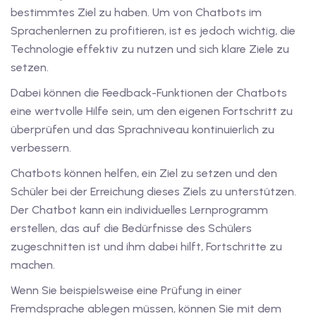
bestimmtes Ziel zu haben. Um von Chatbots im
Sprachenlernen zu profitieren, ist es jedoch wichtig, die
tschkurse mit Gutschein
Technologie effektiv zu nutzen und sich klare Ziele zu
setzen.
dkurse mit Gutschein B1
Dabei können die Feedback-Funktionen der Chatbots
stagskurse mit
eine wertvolle Hilfe sein, um den eigenen Fortschritt zu
überprüfen und das Sprachniveau kontinuierlich zu
verbessern.
tschein B2
Chatbots können helfen, ein Ziel zu setzen und den
iv Deutschkurse mit
Schüler bei der Erreichung dieses Ziels zu unterstützen.
Der Chatbot kann ein individuelles Lernprogramm
erstellen, das auf die Bedürfnisse des Schülers
v Deutschkurse mit
zugeschnitten ist und ihm dabei hilft, Fortschritte zu
machen.
tschkurse mit Gutschein
Wenn Sie beispielsweise eine Prüfung in einer
Fremdsprache ablegen müssen, können Sie mit dem