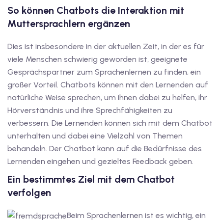
So können Chatbots die Interaktion mit
v Deutschkurse mit
Muttersprachlern ergänzen
Dies ist insbesondere in der aktuellen Zeit, in der es für
tschkurse mit Gutschein
viele Menschen schwierig geworden ist, geeignete
Gesprächspartner zum Sprachenlernen zu finden, ein
großer Vorteil. Chatbots können mit den Lernenden auf
dkurse mit Gutschein
natürliche Weise sprechen, um ihnen dabei zu helfen, ihr
Hörverständnis und ihre Sprechfähigkeiten zu
stagskurse mit
verbessern. Die Lernenden können sich mit dem Chatbot
unterhalten und dabei eine Vielzahl von Themen
behandeln. Der Chatbot kann auf die Bedürfnisse des
tschein B1
Lernenden eingehen und gezieltes Feedback geben.
iv Deutschkurse mit
Ein bestimmtes Ziel mit dem Chatbot
verfolgen
v Deutschkurse mit
Beim Sprachenlernen ist es wichtig, ein