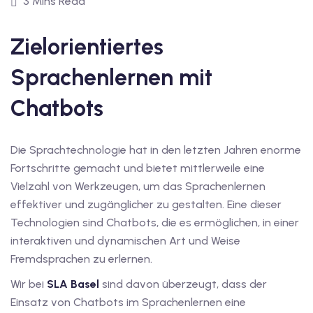
3 Mins Read
1
vkurs Deutsch C1
Zielorientiertes
Deutsch C1
Sprachenlernen mit
kurs Deutsch C1
Chatbots
utsch C1
Die Sprachtechnologie hat in den letzten Jahren enorme
nterricht
Fortschritte gemacht und bietet mittlerweile eine
Deutsch
Vielzahl von Werkzeugen, um das Sprachenlernen
effektiver und zugänglicher zu gestalten. Eine dieser
katskurse
Technologien sind Chatbots, die es ermöglichen, in einer
interaktiven und dynamischen Art und Weise
eutschkurse
Fremdsprachen zu erlernen.
chein
Wir bei
SLA Basel
sind davon überzeugt, dass der
Einsatz von Chatbots im Sprachenlernen eine
tschein A1