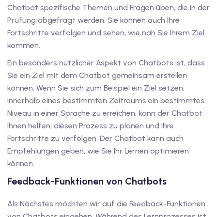
Chatbot spezifische Themen und Fragen üben, die in der
dkurse mit Gutschein
Prüfung abgefragt werden. Sie können auch Ihre
Fortschritte verfolgen und sehen, wie nah Sie Ihrem Ziel
kommen.
stagskurse mit
Ein besonders nützlicher Aspekt von Chatbots ist, dass
Sie ein Ziel mit dem Chatbot gemeinsam erstellen
können. Wenn Sie sich zum Beispiel ein Ziel setzen,
innerhalb eines bestimmten Zeitraums ein bestimmtes
Niveau in einer Sprache zu erreichen, kann der Chatbot
r den fide-Test
Ihnen helfen, diesen Prozess zu planen und Ihre
Fortschritte zu verfolgen. Der Chatbot kann auch
Empfehlungen geben, wie Sie Ihr Lernen optimieren
Basel
können.
Feedback-Funktionen von Chatbots
orbereitung
Als Nächstes möchten wir auf die Feedback-Funktionen
von Chatbots eingehen. Während des Lernprozesses ist