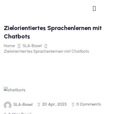
1
vkurs Deutsch B1
Zielorientiertes Sprachenlernen mit
Deutsch B1
Chatbots
kurs Deutsch B1
Home
SLA-Basel
utsch B1
Zielorientiertes Sprachenlernen mit Chatbots
2
ivkurs Deutsch B2
Deutsch B2
vkurs Deutsch B2
20 Apr., 2023
0 Comments
SLA-Basel
eutsch B2