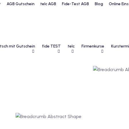
t
AGB Gutschein
telc AGB
Fide-Test AGB
Blog
Online Ein
tsch mit Gutschein
fide TEST
telc
Firmenkurse
Kurstermi