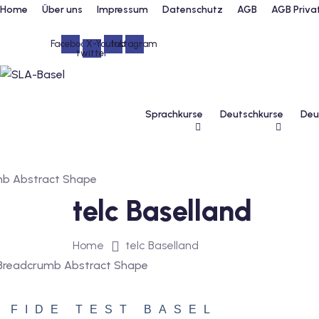
Skip
Home
Über uns
Impressum
Datenschutz
AGB
AGB Priva
to
content
Facebook
X-
Youtube
Instagram
twitter
Sprachkurse
Deutschkurse
Deu
telc Baselland
Home
telc Baselland
FIDE TEST BASEL