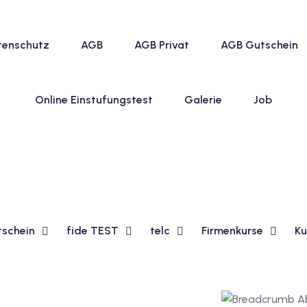
tenschutz
AGB
AGB Privat
AGB Gutschein
Online Einstufungstest
Galerie
Job
tschein
fide TEST
telc
Firmenkurse
Ku