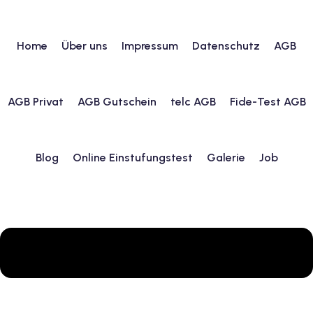
Home
Über uns
Impressum
Datenschutz
AGB
urs
AGB Privat
AGB Gutschein
telc AGB
Fide-Test AGB
ngstest
Blog
Online Einstufungstest
Galerie
Job
lunterricht
 Englisch
ifikatskurse
Englischkurse