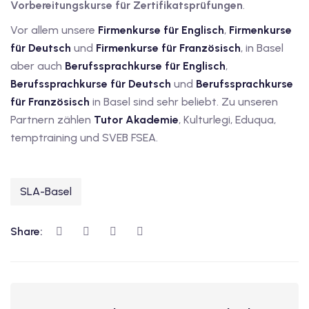
Vorbereitungskurse für Zertifikatsprüfungen
.
utsch
Vor allem unsere
Firmenkurse für Englisch
,
Firmenkurse
lisch
für Deutsch
und
Firmenkurse für Französisch
, in Basel
aber auch
Berufssprachkurse für Englisch
,
anzösisch
Berufssprachkurse für Deutsch
und
Berufssprachkurse
Feiertage
für Französisch
in Basel sind sehr beliebt. Zu unseren
Partnern zählen
Tutor Akademie
, Kulturlegi, Eduqua,
temptraining und SVEB FSEA.
SLA-Basel
Share: