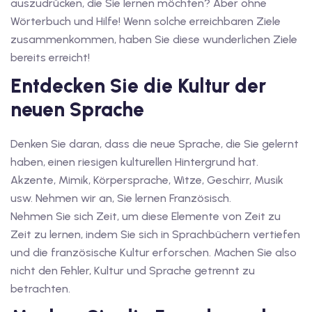
auszudrücken, die Sie lernen möchten? Aber ohne
iv Deutschkurse mit
Wörterbuch und Hilfe! Wenn solche erreichbaren Ziele
zusammenkommen, haben Sie diese wunderlichen Ziele
bereits erreicht!
v Deutschkurse mit
Entdecken Sie die Kultur der
neuen Sprache
tschkurse mit Gutschein
Denken Sie daran, dass die neue Sprache, die Sie gelernt
haben, einen riesigen kulturellen Hintergrund hat.
dkurse mit Gutschein
Akzente, Mimik, Körpersprache, Witze, Geschirr, Musik
usw. Nehmen wir an, Sie lernen Französisch.
stagskurse mit
Nehmen Sie sich Zeit, um diese Elemente von Zeit zu
Zeit zu lernen, indem Sie sich in Sprachbüchern vertiefen
und die französische Kultur erforschen. Machen Sie also
tschein A2
nicht den Fehler, Kultur und Sprache getrennt zu
iv Deutschkurse mit
betrachten.