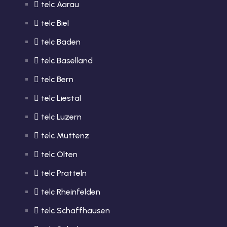
telc Aarau
telc Biel
telc Baden
telc Baselland
telc Bern
telc Liestal
telc Luzern
telc Muttenz
telc Olten
telc Pratteln
telc Rheinfelden
telc Schaffhausen