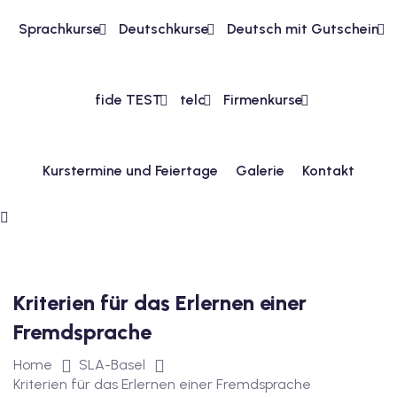
Sprachkurse
Deutschkurse
Deutsch mit Gutschein
1
vkurs Deutsch A1
fide TEST
telc
Firmenkurse
Deutsch A1
kurs Deutsch A1
Kurstermine und Feiertage
Galerie
Kontakt
utsch A1
A2
ivkurs Deutsch A2
Kriterien für das Erlernen einer
 Deutsch A2
Fremdsprache
vkurs Deutsch A2
Home
SLA-Basel
eutsch A2
Kriterien für das Erlernen einer Fremdsprache