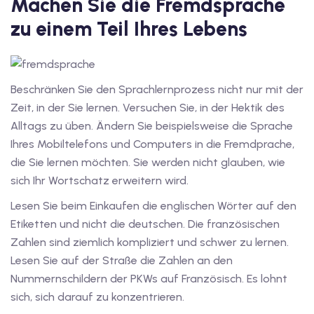
Machen Sie die Fremdsprache
zu einem Teil Ihres Lebens
v Deutschkurse mit
tschkurse mit Gutschein
Beschränken Sie den Sprachlernprozess nicht nur mit der
Zeit, in der Sie lernen. Versuchen Sie, in der Hektik des
dkurse mit Gutschein
Alltags zu üben. Ändern Sie beispielsweise die Sprache
Ihres Mobiltelefons und Computers in die Fremdprache,
die Sie lernen möchten. Sie werden nicht glauben, wie
stagskurse mit
sich Ihr Wortschatz erweitern wird.
Lesen Sie beim Einkaufen die englischen Wörter auf den
tschein B1
Etiketten und nicht die deutschen. Die französischen
Zahlen sind ziemlich kompliziert und schwer zu lernen.
iv Deutschkurse mit
Lesen Sie auf der Straße die Zahlen an den
Nummernschildern der PKWs auf Französisch. Es lohnt
v Deutschkurse mit
sich, sich darauf zu konzentrieren.