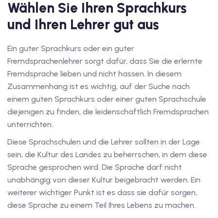
Wählen Sie Ihren Sprachkurs
und Ihren Lehrer gut aus
tschkurse mit Gutschein
Ein guter Sprachkurs oder ein guter
dkurse mit Gutschein B1
Fremdsprachenlehrer sorgt dafür, dass Sie die erlernte
Fremdsprache lieben und nicht hassen. In diesem
stagskurse mit
Zusammenhang ist es wichtig, auf der Suche nach
einem guten Sprachkurs oder einer guten Sprachschule
tschein B2
diejenigen zu finden, die leidenschaftlich Fremdsprachen
unterrichten.
iv Deutschkurse mit
Diese Sprachschulen und die Lehrer sollten in der Lage
sein, die Kultur des Landes zu beherrschen, in dem diese
v Deutschkurse mit
Sprache gesprochen wird. Die Sprache darf nicht
unabhängig von dieser Kultur beigebracht werden. Ein
weiterer wichtiger Punkt ist es dass sie dafür sorgen,
tschkurse mit Gutschein
diese Sprache zu einem Teil Ihres Lebens zu machen.