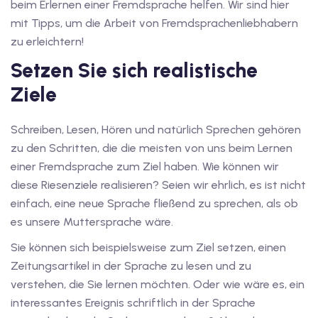
1
beim Erlernen einer Fremdsprache helfen. Wir sind hier
mit Tipps, um die Arbeit von Fremdsprachenliebhabern
vkurs Deutsch C1
zu erleichtern!
Deutsch C1
Setzen Sie sich realistische
Ziele
kurs Deutsch C1
utsch C1
Schreiben, Lesen, Hören und natürlich Sprechen gehören
zu den Schritten, die die meisten von uns beim Lernen
nterricht
einer Fremdsprache zum Ziel haben. Wie können wir
diese Riesenziele realisieren? Seien wir ehrlich, es ist nicht
Deutsch
einfach, eine neue Sprache fließend zu sprechen, als ob
katskurse
es unsere Muttersprache wäre.
eutschkurse
Sie können sich beispielsweise zum Ziel setzen, einen
Zeitungsartikel in der Sprache zu lesen und zu
chein
verstehen, die Sie lernen möchten. Oder wie wäre es, ein
interessantes Ereignis schriftlich in der Sprache
tschein A1