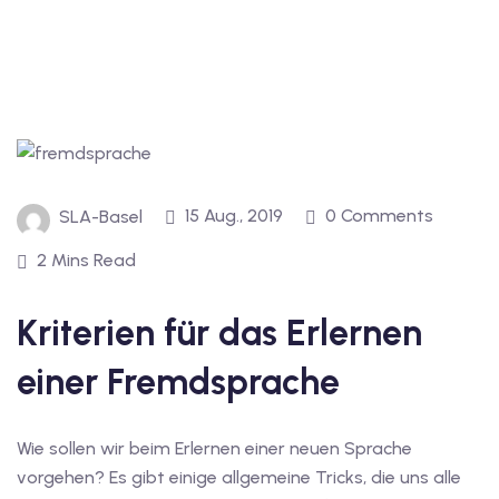
1
vkurs Deutsch B1
Deutsch B1
kurs Deutsch B1
15 Aug., 2019
0 Comments
SLA-Basel
utsch B1
2 Mins Read
2
ivkurs Deutsch B2
Kriterien für das Erlernen
Deutsch B2
einer Fremdsprache
vkurs Deutsch B2
Wie sollen wir beim Erlernen einer neuen Sprache
eutsch B2
vorgehen? Es gibt einige allgemeine Tricks, die uns alle