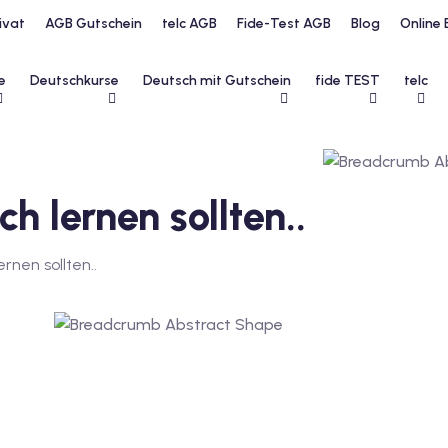
ivat
AGB Gutschein
telc AGB
Fide-Test AGB
Blog
Online 
e
Deutschkurse
Deutsch mit Gutschein
fide TEST
telc
h lernen sollten..
rnen sollten..