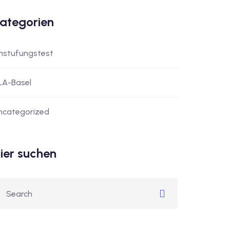
ategorien
instufungstest
LA-Basel
ncategorized
ier suchen