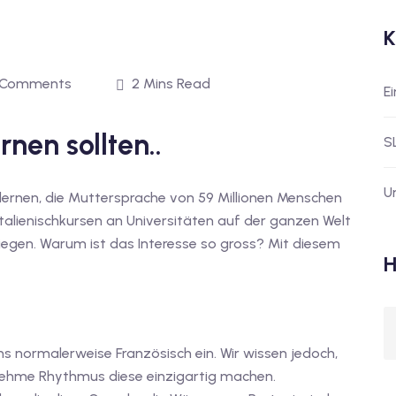
K
 Comments
2 Mins Read
E
rnen sollten..
S
U
u lernen, die Muttersprache von 59 Millionen Menschen
Italienischkursen an Universitäten auf der ganzen Welt
tiegen. Warum ist das Interesse so gross? Mit diesem
H
ns normalerweise Französisch ein. Wir wissen jedoch,
enehme Rhythmus diese einzigartig machen.