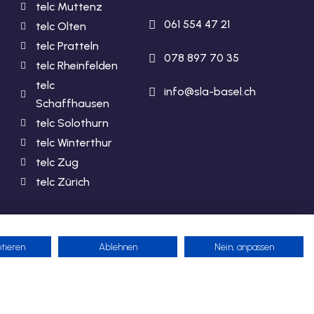
telc Muttenz
061 554 47 21
telc Olten
telc Pratteln
078 897 70 35
telc Rheinfelden
telc
info@sla-basel.ch
Schaffhausen
telc Solothurn
telc Winterthur
telc Zug
telc Zürich
tieren
Ablehnen
Nein, anpassen