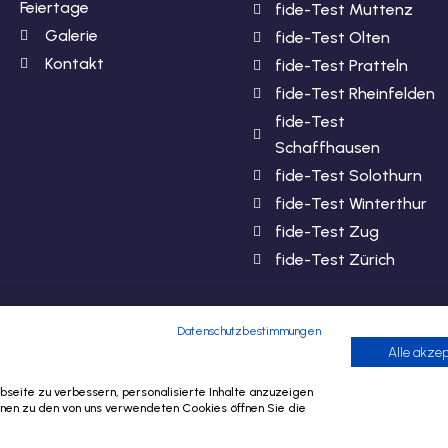
Feiertage
fide-Test Muttenz
Galerie
fide-Test Olten
Kontakt
fide-Test Pratteln
fide-Test Rheinfelden
fide-Test
Schaffhausen
fide-Test Solothurn
fide-Test Winterthur
fide-Test Zug
fide-Test Zürich
Datenschutzbestimmungen
Alle akzep
seite zu verbessern, personalisierte Inhalte anzuzeigen
ionen zu den von uns verwendeten Cookies öffnen Sie die
© 2024 SLA-Basel. All Rights Reserved.​