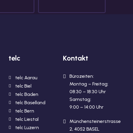
telc
Kontakt
Bürozeiten:
telc Aarau
Montag – Freitag:
telc Biel
08:30 – 18:30 Uhr
telc Baden
Samstag:
telc Baselland
9:00 – 14:00 Uhr
telc Bern
telc Liestal
Münchensteinerstrasse
telc Luzern
2, 4052 BASEL