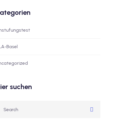
ategorien
instufungstest
LA-Basel
ncategorized
ier suchen