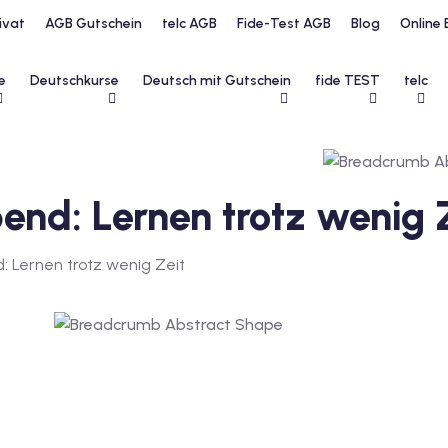
ivat
AGB Gutschein
telc AGB
Fide-Test AGB
Blog
Online 
e
Deutschkurse
Deutsch mit Gutschein
fide TEST
telc
nd: Lernen trotz wenig 
 Lernen trotz wenig Zeit