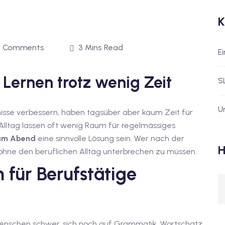
K
0 Comments
3 Mins Read
E
Lernen trotz wenig Zeit
S
U
isse verbessern, haben tagsüber aber kaum Zeit für
 Alltag lassen oft wenig Raum für regelmässiges
 am Abend
eine sinnvolle Lösung sein. Wer nach der
H
, ohne den beruflichen Alltag unterbrechen zu müssen.
für Berufstätige
 Menschen schwer, sich noch auf Grammatik, Wortschatz