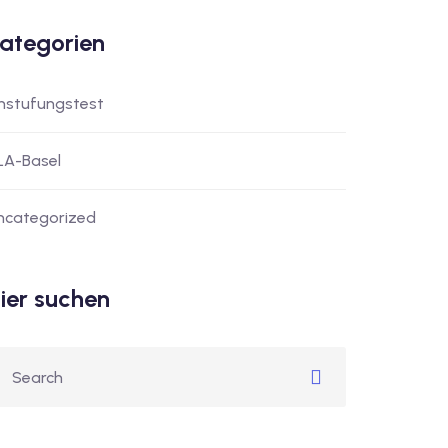
ategorien
instufungstest
LA-Basel
ncategorized
ier suchen