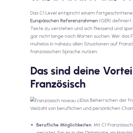
Das C1 Level entspricht einem fortgeschritte
Europäischen Referenzrahmen
(GER) definiert
Texte zu verstehen und sich fliessend und sp
gar nicht lange nach Worten suchen. Wer das Fr
mühelos in nahezu allen Situationen auf Franz
französischen Sprache nutzen.
Das sind deine Vortei
Französisch
Das Beherrschen der fra
Vielzahl von beruflichen und persönlichen Cha
Berufliche Möglichkeiten
: Mit C1 Französisc
gerüstet. Sei es in der Diplomatie, im Hand