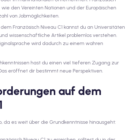
en wie den Vereinten Nationen und der Europäischen
zahl von Jobmöglichkeiten.
f dem Französisch Niveau C1 kannst du an Universitäten
und wissenschaftliche Artikel problemlos verstehen.
Originalsprache wird dadurch zu einem wahren
chkenntnissen hast du einen viel tieferen Zugang zur
 Das eröffnet dir bestimmt neue Perspektiven.
forderungen auf dem
1
ab, da es weit über die Grundkenntnisse hinausgeht:
anzösisch Niveau C1 zu erreichen, solltest du in der