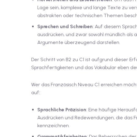
Lage sein, komplexe und lange Texte zu verst
abstrakten oder technischen Themen besch
Sprechen und Schreiben
: Auf diesem Sprachl
ausdrücken, und zwar sowohl mündlich als au
Argumente überzeugend darstellen.
Der Schritt von B2 zu C1 ist aufgrund dieser Erf
Sprachfertigkeiten und das Vokabular eben de
Wer das Französisch Niveau C1 erreichen möcht
auf:
Sprachliche Präzision
: Eine häufige Heraus
Ausdrücken und Redewendungen, die das Fr
kennzeichnen.
Grammatikfeinheiten
: Das Beherrschen de