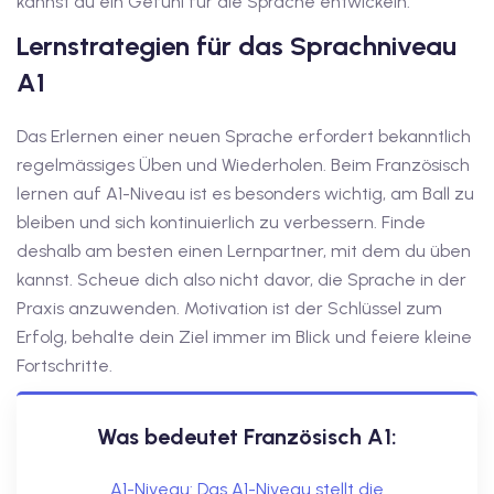
kannst du ein Gefühl für die Sprache entwickeln.
Lernstrategien für das Sprachniveau
tschkurse mit Gutschein
A1
dkurse mit Gutschein B1
Das Erlernen einer neuen Sprache erfordert bekanntlich
regelmässiges Üben und Wiederholen. Beim Französisch
stagskurse mit
lernen auf A1-Niveau ist es besonders wichtig, am Ball zu
bleiben und sich kontinuierlich zu verbessern. Finde
tschein B2
deshalb am besten einen Lernpartner, mit dem du üben
kannst. Scheue dich also nicht davor, die Sprache in der
iv Deutschkurse mit
Praxis anzuwenden. Motivation ist der Schlüssel zum
Erfolg, behalte dein Ziel immer im Blick und feiere kleine
Fortschritte.
v Deutschkurse mit
Was bedeutet Französisch A1:
tschkurse mit Gutschein
A1-Niveau: Das A1-Niveau stellt die