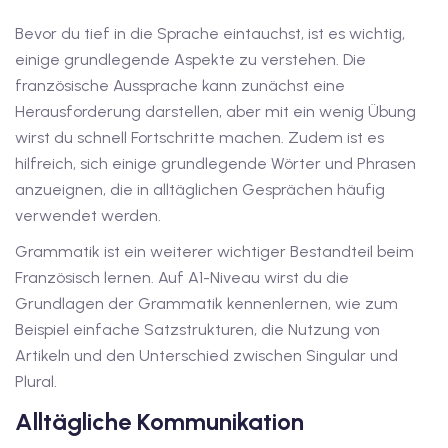
iv Deutschkurse mit
Bevor du tief in die Sprache eintauchst, ist es wichtig,
einige grundlegende Aspekte zu verstehen. Die
französische Aussprache kann zunächst eine
v Deutschkurse mit
Herausforderung darstellen, aber mit ein wenig Übung
wirst du schnell Fortschritte machen. Zudem ist es
hilfreich, sich einige grundlegende Wörter und Phrasen
tschkurse mit Gutschein
anzueignen, die in alltäglichen Gesprächen häufig
verwendet werden.
dkurse mit Gutschein
Grammatik ist ein weiterer wichtiger Bestandteil beim
Französisch lernen. Auf A1-Niveau wirst du die
Grundlagen der Grammatik kennenlernen, wie zum
stagskurse mit
Beispiel einfache Satzstrukturen, die Nutzung von
Artikeln und den Unterschied zwischen Singular und
tschein A2
Plural.
iv Deutschkurse mit
Alltägliche Kommunikation