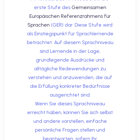
erste Stufe des
Gemeinsamen
dkurse mit Gutschein
Europäischen Referenzrahmens für
Sprachen
(GER) dar. Diese Stufe wird
stagskurse mit
als Einstiegspunkt für Sprachlernende
betrachtet. Auf diesem Sprachniveau
sind Lernende in der Lage,
grundlegende Ausdrücke und
alltägliche Redewendungen zu
verstehen und anzuwenden, die auf
r den fide-Test
die Erfüllung konkreter Bedürfnisse
ausgerichtet sind.
Wenn Sie dieses Sprachniveau
Basel
erreicht haben, können Sie sich selbst
orbereitung
und andere vorstellen, einfache
persönliche Fragen stellen und
beantworten, sofern Ihr