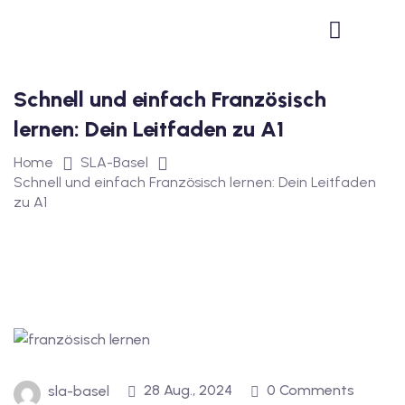
1
vkurs Deutsch B1
Schnell und einfach Französisch
Deutsch B1
lernen: Dein Leitfaden zu A1
kurs Deutsch B1
Home
SLA-Basel
utsch B1
Schnell und einfach Französisch lernen: Dein Leitfaden
zu A1
2
ivkurs Deutsch B2
Deutsch B2
vkurs Deutsch B2
eutsch B2
28 Aug., 2024
0 Comments
sla-basel