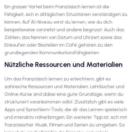
Ein grosser Vorteil beim Französisch lernen ist die
v Deutschkurse mit
Fähigkeit, sich in alltäglichen Situationen verständigen zu
können. Auf A1-Niveau wirst du lernen, wie du dich
beispielsweise vorstellst und andere begrüsst. Auch das
tschkurse mit Gutschein
Zählen, das Nennen von Datum und Uhrzeit sowie das
Einkaufen oder Bestellen im Café gehören zu den
dkurse mit Gutschein
grundlegenden Kommunikationsfähigkeiten.
Nützliche Ressourcen und Materialien
stagskurse mit
Um das Französisch lernen zu erleichtern, gibt es
zahlreiche Ressourcen und Materialien. Lehrbücher und
tschein B1
Online-Kurse sind dabei eine gute Grundlage, wenn du
strukturiert vorankommen willst. Zusätzlich gibt es viele
iv Deutschkurse mit
Apps und Sprachlern-Tools, die dir das Lernen spielerisch
und interaktiv näherbringen. Ein weiterer Tipp ist, sich mit
v Deutschkurse mit
französischer Musik, Filmen und Serien zu umgeben. So