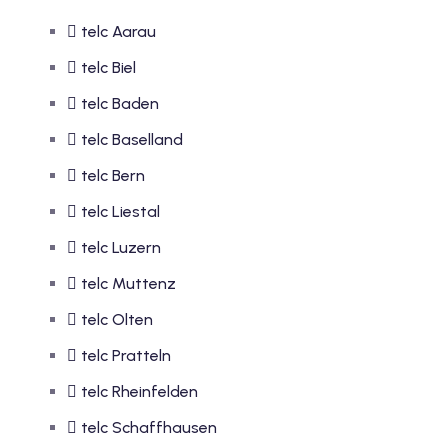
telc Aarau
telc Biel
telc Baden
telc Baselland
telc Bern
telc Liestal
telc Luzern
telc Muttenz
telc Olten
telc Pratteln
telc Rheinfelden
telc Schaffhausen