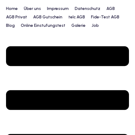
Home
Über uns
Impressum
Datenschutz
AGB
AGB Privat
AGB Gutschein
telc AGB
Fide-Test AGB
Blog
Online Einstufungstest
Galerie
Job
urs
ngstest
lunterricht
 Englisch
ifikatskurse
Englischkurse