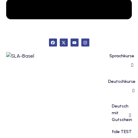
inzelunterricht
e Französisch
stest
ertifikatskurse
 Französischkurse
Sprachkurse
Deutschkurse
Portugiesischkurs
Deutsch
mit
Gutschein
fide TEST