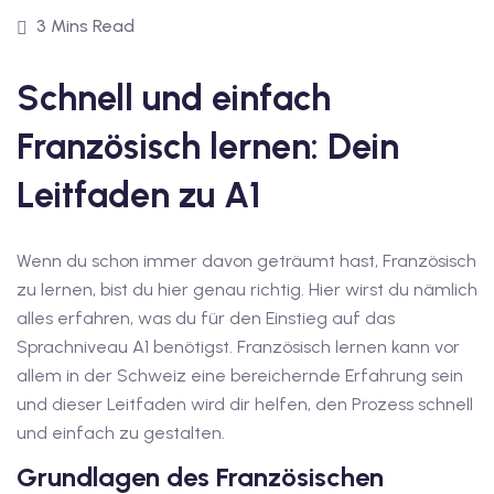
1
3 Mins Read
vkurs Deutsch C1
Schnell und einfach
Deutsch C1
Französisch lernen: Dein
kurs Deutsch C1
Leitfaden zu A1
utsch C1
nterricht
Wenn du schon immer davon geträumt hast, Französisch
zu lernen, bist du hier genau richtig. Hier wirst du nämlich
Deutsch
alles erfahren, was du für den Einstieg auf das
katskurse
Sprachniveau A1 benötigst. Französisch lernen kann vor
allem in der Schweiz eine bereichernde Erfahrung sein
eutschkurse
und dieser Leitfaden wird dir helfen, den Prozess schnell
chein
und einfach zu gestalten.
Grundlagen des Französischen
tschein A1