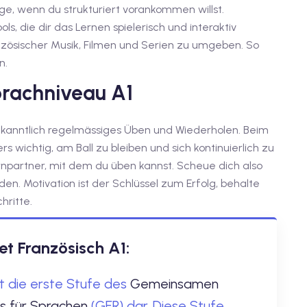
ge, wenn du strukturiert vorankommen willst.
ls, die dir das Lernen spielerisch und interaktiv
ranzösischer Musik, Filmen und Serien zu umgeben. So
n.
prachniveau A1
ekanntlich regelmässiges Üben und Wiederholen. Beim
s wichtig, am Ball zu bleiben und sich kontinuierlich zu
npartner, mit dem du üben kannst. Scheue dich also
en. Motivation ist der Schlüssel zum Erfolg, behalte
hritte.
t Französisch A1:
lt die erste Stufe des
Gemeinsamen
s für Sprachen
(GER) dar. Diese Stufe