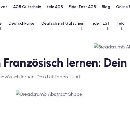
ivat
AGB Gutschein
telc AGB
Fide-Test AGB
Blog
Online 
e
Deutschkurse
Deutsch mit Gutschein
fide TEST
telc
 Französisch lernen: Dein
anzösisch lernen: Dein Leitfaden zu A1