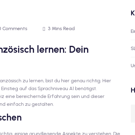
K
0 Comments
3 Mins Read
E
nzösisch lernen: Dein
S
U
ösisch zu lernen, bist du hier genau richtig. Hier
 Einstieg auf das Sprachniveau A1 benötigst.
H
eiz eine bereichernde Erfahrung sein und dieser
und einfach zu gestalten.
schen
 wichtig, einige grundlegende Aspekte zu verstehen. Die