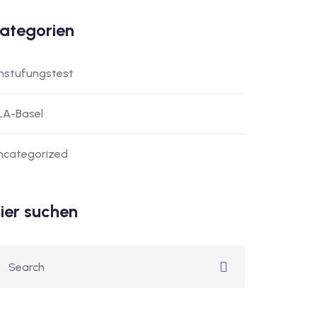
ategorien
instufungstest
LA-Basel
ncategorized
ier suchen