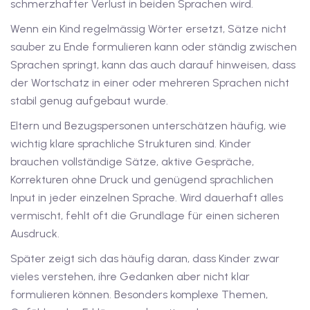
schmerzhafter Verlust in beiden Sprachen wird.
iv Deutschkurse mit
Wenn ein Kind regelmässig Wörter ersetzt, Sätze nicht
sauber zu Ende formulieren kann oder ständig zwischen
Sprachen springt, kann das auch darauf hinweisen, dass
v Deutschkurse mit
der Wortschatz in einer oder mehreren Sprachen nicht
stabil genug aufgebaut wurde.
tschkurse mit Gutschein
Eltern und Bezugspersonen unterschätzen häufig, wie
wichtig klare sprachliche Strukturen sind. Kinder
brauchen vollständige Sätze, aktive Gespräche,
dkurse mit Gutschein
Korrekturen ohne Druck und genügend sprachlichen
Input in jeder einzelnen Sprache. Wird dauerhaft alles
stagskurse mit
vermischt, fehlt oft die Grundlage für einen sicheren
Ausdruck.
tschein A2
Später zeigt sich das häufig daran, dass Kinder zwar
vieles verstehen, ihre Gedanken aber nicht klar
iv Deutschkurse mit
formulieren können. Besonders komplexe Themen,