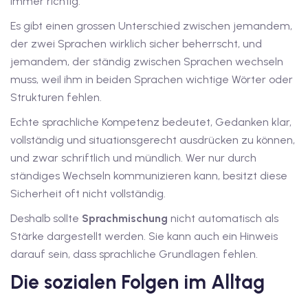
immer richtig.
dkurse mit Gutschein
Es gibt einen grossen Unterschied zwischen jemandem,
der zwei Sprachen wirklich sicher beherrscht, und
jemandem, der ständig zwischen Sprachen wechseln
stagskurse mit
muss, weil ihm in beiden Sprachen wichtige Wörter oder
Strukturen fehlen.
Echte sprachliche Kompetenz bedeutet, Gedanken klar,
vollständig und situationsgerecht ausdrücken zu können,
und zwar schriftlich und mündlich. Wer nur durch
r den fide-Test
ständiges Wechseln kommunizieren kann, besitzt diese
Sicherheit oft nicht vollständig.
Deshalb sollte
Sprachmischung
nicht automatisch als
Basel
Stärke dargestellt werden. Sie kann auch ein Hinweis
darauf sein, dass sprachliche Grundlagen fehlen.
orbereitung
Die sozialen Folgen im Alltag