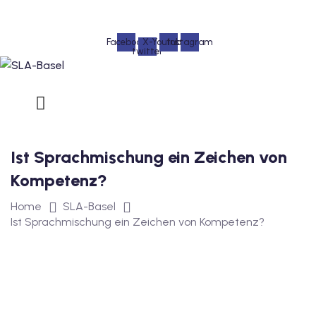
Skip
to
Facebook
X-
Youtube
Instagram
content
twitter
urs
ngstest
Ist Sprachmischung ein Zeichen von
Kompetenz?
lunterricht
Home
SLA-Basel
 Englisch
Ist Sprachmischung ein Zeichen von Kompetenz?
ifikatskurse
Englischkurse