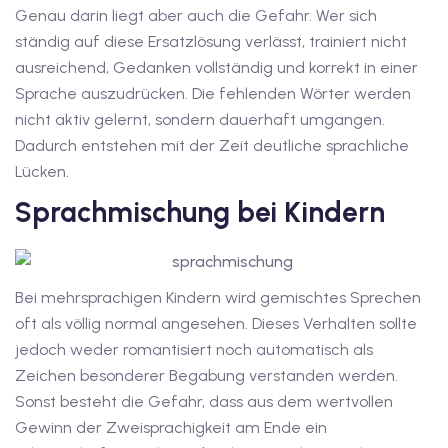
1
Genau darin liegt aber auch die Gefahr. Wer sich
ständig auf diese Ersatzlösung verlässt, trainiert nicht
vkurs Deutsch C1
ausreichend, Gedanken vollständig und korrekt in einer
Deutsch C1
Sprache auszudrücken. Die fehlenden Wörter werden
nicht aktiv gelernt, sondern dauerhaft umgangen.
kurs Deutsch C1
Dadurch entstehen mit der Zeit deutliche sprachliche
Lücken.
utsch C1
Sprachmischung bei Kindern
nterricht
Deutsch
Bei mehrsprachigen Kindern wird gemischtes Sprechen
katskurse
oft als völlig normal angesehen. Dieses Verhalten sollte
eutschkurse
jedoch weder romantisiert noch automatisch als
Zeichen besonderer Begabung verstanden werden.
chein
Sonst besteht die Gefahr, dass aus dem wertvollen
Gewinn der Zweisprachigkeit am Ende ein
tschein A1