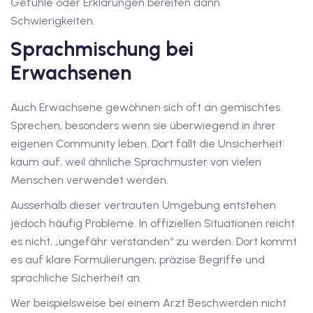
Gefühle oder Erklärungen bereiten dann
Schwierigkeiten.
v Deutschkurse mit
Sprachmischung bei
Erwachsenen
tschkurse mit Gutschein
Auch Erwachsene gewöhnen sich oft an gemischtes
dkurse mit Gutschein
Sprechen, besonders wenn sie überwiegend in ihrer
eigenen Community leben. Dort fällt die Unsicherheit
kaum auf, weil ähnliche Sprachmuster von vielen
stagskurse mit
Menschen verwendet werden.
Ausserhalb dieser vertrauten Umgebung entstehen
tschein B1
jedoch häufig Probleme. In offiziellen Situationen reicht
es nicht, „ungefähr verstanden“ zu werden. Dort kommt
iv Deutschkurse mit
es auf klare Formulierungen, präzise Begriffe und
sprachliche Sicherheit an.
v Deutschkurse mit
Wer beispielsweise bei einem Arzt Beschwerden nicht