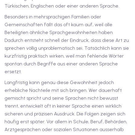
Türkischen, Englischen oder einer anderen Sprache.
1
Besonders in mehrsprachigen Familien oder
Gemeinschaften fällt das oft kaum auf, weil alle
vkurs Deutsch A1
Beteiligten ähnliche Sprachgewohnheiten haben.
Deutsch A1
Dadurch entsteht schnell der Eindruck, dass diese Art zu
sprechen völlig unproblematisch sei. Tatsächlich kann sie
kurs Deutsch A1
kurzfristig praktisch wirken, weil man fehlende Wörter
spontan durch Begriffe aus einer anderen Sprache
utsch A1
ersetzt.
A2
Langfristig kann genau diese Gewohnheit jedoch
erhebliche Nachteile mit sich bringen. Wer dauerhaft
ivkurs Deutsch A2
gemischt spricht und seine Sprachen nicht bewusst
 Deutsch A2
trennt, entwickelt oft in keiner Sprache einen wirklich
sicheren und präzisen Ausdruck. Die Folgen zeigen sich
vkurs Deutsch A2
häufig erst später. Vor allem in Schule, Beruf, Behörden,
Arztgesprächen oder sozialen Situationen ausserhalb
eutsch A2