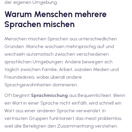
der eigenen Umgebung.
1
Warum Menschen mehrere
vkurs Deutsch B1
Sprachen mischen
Deutsch B1
Menschen mischen Sprachen aus unterschiedlichen
kurs Deutsch B1
Gründen. Manche wachsen mehrsprachig auf und
wechseln automatisch zwischen verschiedenen
utsch B1
sprachlichen Umgebungen. Andere bewegen sich
täglich zwischen Familie, Arbeit, sozialen Medien und
2
Freundeskreis, wobei überall andere
ivkurs Deutsch B2
Sprachgewohnheiten dominieren.
Oft beginnt
Sprachmischung
aus Bequemlichkeit. Wenn
Deutsch B2
ein Wort in einer Sprache nicht einfällt, wird schnell ein
vkurs Deutsch B2
Wort aus einer anderen Sprache verwendet. In
vertrauten Gruppen funktioniert das meist problemlos,
eutsch B2
weil alle Beteiligten den Zusammenhang verstehen.