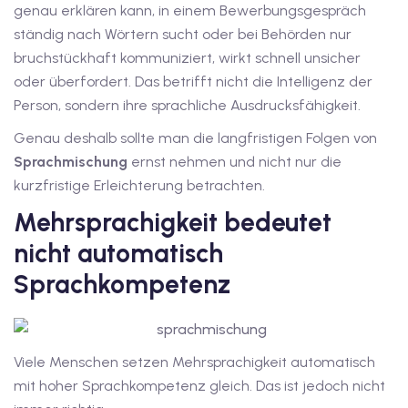
genau erklären kann, in einem Bewerbungsgespräch
ständig nach Wörtern sucht oder bei Behörden nur
tschkurse mit Gutschein
bruchstückhaft kommuniziert, wirkt schnell unsicher
oder überfordert. Das betrifft nicht die Intelligenz der
dkurse mit Gutschein B1
Person, sondern ihre sprachliche Ausdrucksfähigkeit.
Genau deshalb sollte man die langfristigen Folgen von
stagskurse mit
Sprachmischung
ernst nehmen und nicht nur die
kurzfristige Erleichterung betrachten.
tschein B2
Mehrsprachigkeit bedeutet
iv Deutschkurse mit
nicht automatisch
Sprachkompetenz
v Deutschkurse mit
Viele Menschen setzen Mehrsprachigkeit automatisch
tschkurse mit Gutschein
mit hoher Sprachkompetenz gleich. Das ist jedoch nicht