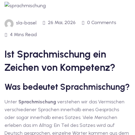
inzelunterricht
e Französisch
stest
26 Mai, 2026
0 Comments
sla-basel
ertifikatskurse
4 Mins Read
 Französischkurse
Ist Sprachmischung ein
Zeichen von Kompetenz?
Was bedeutet Sprachmischung?
Portugiesischkurs
Unter
Sprachmischung
verstehen wir das Vermischen
verschiedener Sprachen innerhalb eines Gesprächs
oder sogar innerhalb eines Satzes. Viele Menschen
erleben das im Alltag: Ein Teil des Satzes wird auf
Deutsch gesprochen, einzelne Wörter kommen aus dem