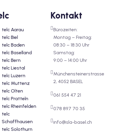
elc
Kontakt
telc Aarau
Bürozeiten:
telc Biel
Montag – Freitag:
telc Baden
08:30 – 18:30 Uhr
telc Baselland
Samstag:
telc Bern
9:00 – 14:00 Uhr
telc Liestal
Münchensteinerstrasse
telc Luzern
2, 4052 BASEL
telc Muttenz
telc Olten
061 554 47 21
telc Pratteln
telc Rheinfelden
078 897 70 35
telc
Schaffhausen
info@sla-basel.ch
telc Solothurn