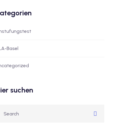
ategorien
instufungstest
LA-Basel
ncategorized
ier suchen