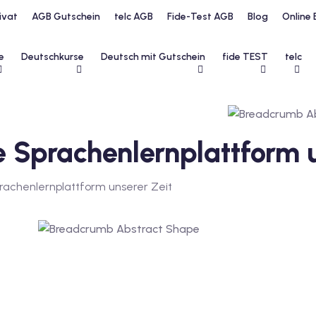
ivat
AGB Gutschein
telc AGB
Fide-Test AGB
Blog
Online 
e
Deutschkurse
Deutsch mit Gutschein
fide TEST
telc
he Sprachenlernplattform 
Sprachenlernplattform unserer Zeit