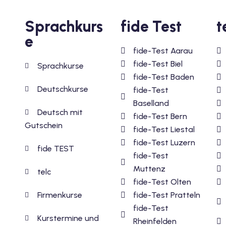
Sprachkurs
fide Test
t
e
fide-Test Aarau
fide-Test Biel
Sprachkurse
fide-Test Baden
Deutschkurse
fide-Test
Baselland
Deutsch mit
fide-Test Bern
Gutschein
fide-Test Liestal
fide-Test Luzern
fide TEST
fide-Test
Muttenz
telc
fide-Test Olten
Firmenkurse
fide-Test Pratteln
fide-Test
Kurstermine und
Rheinfelden