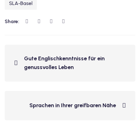
SLA-Basel
v Deutschkurse mit
Share:
tschkurse mit Gutschein
dkurse mit Gutschein
Gute Englischkenntnisse für ein
genussvolles Leben
stagskurse mit
tschein B1
Sprachen in Ihrer greifbaren Nähe
iv Deutschkurse mit
v Deutschkurse mit