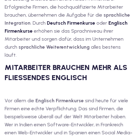
Erfolgreiche Firmen, die hochqualifizierte Mitarbeiter
1
brauchen, übernehmen die Aufgabe für die
sprachliche
vkurs Deutsch B1
Integration
. Durch
Deutsch Firmenkurse
oder
Englisch
Firmenkurse
erhöhen sie das Sprachniveau ihrer
Deutsch B1
Mitarbeiter und sorgen dafür, dass im Unternehmen
durch
sprachliche Weiterentwicklung
alles bestens
kurs Deutsch B1
läuft.
utsch B1
MITARBEITER BRAUCHEN MEHR ALS
2
FLIESSENDES ENGLISCH
ivkurs Deutsch B2
Deutsch B2
Vor allem die
Englisch Firmenkurse
sind heute für viele
Firmen eine echte Verpflichtung. Das sind Firmen, die
vkurs Deutsch B2
beispielsweise überall auf der Welt Mitarbeiter haben.
Wer in Indien einen Software-Entwickler, in Frankreich
eutsch B2
einen Web-Entwickler und in Spanien einen Social Media-