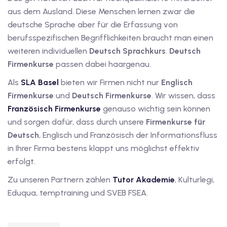
aus dem Ausland. Diese Menschen lernen zwar die
iv Deutschkurse mit
deutsche Sprache aber für die Erfassung von
berufsspezifischen Begrifflichkeiten braucht man einen
v Deutschkurse mit
weiteren individuellen
Deutsch Sprachkurs
.
Deutsch
Firmenkurse
passen dabei haargenau.
Als
SLA Basel
bieten wir Firmen nicht nur
Englisch
tschkurse mit Gutschein
Firmenkurse
und
Deutsch Firmenkurse
. Wir wissen, dass
Französisch Firmenkurse
genauso wichtig sein können
dkurse mit Gutschein
und sorgen dafür, dass durch unsere
Firmenkurse für
Deutsch
, Englisch und Französisch der Informationsfluss
in Ihrer Firma bestens klappt uns möglichst effektiv
stagskurse mit
erfolgt.
Zu unseren Partnern zählen
Tutor Akademie
, Kulturlegi,
tschein A2
Eduqua, temptraining und SVEB FSEA.
iv Deutschkurse mit