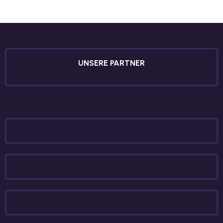
utsch
lisch
anzösisch
UNSERE PARTNER
Feiertage