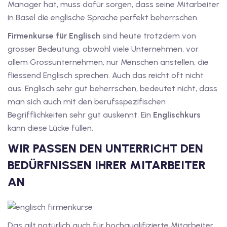
1
Manager hat, muss dafür sorgen, dass seine Mitarbeiter
in Basel die englische Sprache perfekt beherrschen.
vkurs Deutsch C1
Firmenkurse für Englisch
sind heute trotzdem von
Deutsch C1
grosser Bedeutung, obwohl viele Unternehmen, vor
allem Grossunternehmen, nur Menschen anstellen, die
kurs Deutsch C1
fliessend Englisch sprechen. Auch das reicht oft nicht
aus. Englisch sehr gut beherrschen, bedeutet nicht, dass
utsch C1
man sich auch mit den berufsspezifischen
nterricht
Begrifflichkeiten sehr gut auskennt. Ein
Englischkurs
kann diese Lücke füllen.
Deutsch
WIR PASSEN DEN UNTERRICHT DEN
katskurse
BEDÜRFNISSEN IHRER MITARBEITER
eutschkurse
AN
chein
tschein A1
Das gilt natürlich auch für hochqualifizierte Mitarbeiter