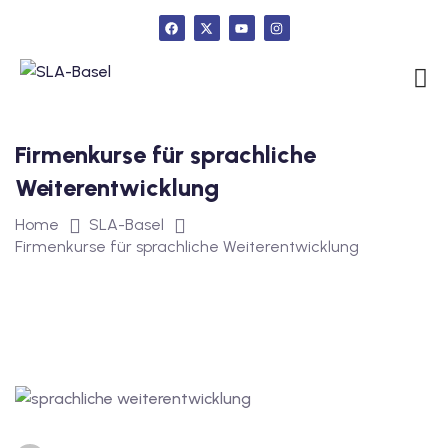
urs
Firmenkurse für sprachliche
ngstest
Weiterentwicklung
Home
SLA-Basel
Firmenkurse für sprachliche Weiterentwicklung
lunterricht
 Englisch
ifikatskurse
Englischkurse