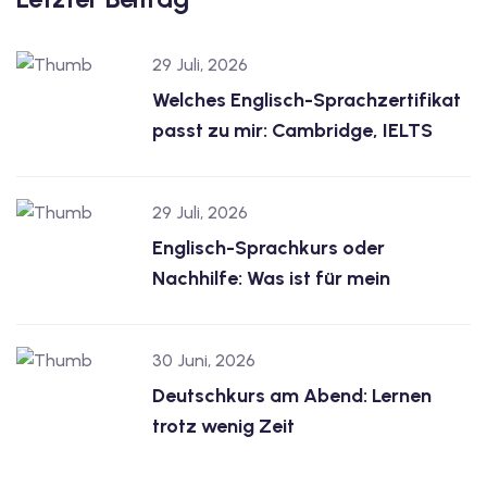
dkurse mit Gutschein
29 Juli, 2026
Welches Englisch-Sprachzertifikat
stagskurse mit
passt zu mir: Cambridge, IELTS
29 Juli, 2026
Englisch-Sprachkurs oder
r den fide-Test
Nachhilfe: Was ist für mein
30 Juni, 2026
Basel
Deutschkurs am Abend: Lernen
orbereitung
trotz wenig Zeit