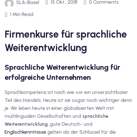
15 Okt., 2018
0 Comments
SLA-Basel
inzelunterricht
1 Min Read
e Französisch
stest
Firmenkurse für sprachliche
ertifikatskurse
Weiterentwicklung
 Französischkurse
Sprachliche Weiterentwicklung für
erfolgreiche Unternehmen
Sprachkompetenz ist nach wie vor ein unverzichtbarer
Portugiesischkurs
Teil des Handels. Heute ist sie sogar noch wichtiger denn
je. Wir leben heute in einer globalisierten Welt mit
multilingualen Gesellschaften und
sprachliche
Weiterentwicklung
, gute Deutsch- und
Englischkenntnisse
gelten als der Schlüssel für die