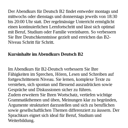
Der Abendkurs für Deutsch B2 findet entweder montags und
mittwochs oder dienstags und donnerstags jeweils von 18:30
bis 20:00 Uhr statt. Der regelmässige Unterricht ermöglicht
einen kontinuierlichen Lernfortschritt und lässt sich optimal
mit Beruf, Studium oder Familie vereinbaren. So verbessern
Sie Ihre Deutschkenntnisse gezielt und erreichen das B2-
Niveau Schritt für Schritt.
Kursinhalte im Abendkurs Deutsch B2
Im Abendkurs für B2-Deutsch verbessern Sie Ihre
Fähigkeiten im Sprechen, Hören, Lesen und Schreiben auf
fortgeschrittenem Niveau. Sie lernen, komplexe Texte zu
verstehen, sich spontan und fliessend auszudrücken sowie
Gespräche und Diskussionen sicher zu führen.
Zudem erweitern Sie Ihren Wortschatz, vertiefen wichtige
Grammatikthemen und üben, Meinungen klar zu begründen,
Argumente strukturiert darzustellen und sich zu beruflichen
sowie gesellschaftlichen Themen differenziert zu äussern. Der
Sprachkurs eignet sich ideal für Beruf, Studium und
Weiterbildung.