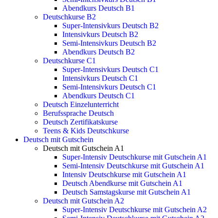
Abendkurs Deutsch B1
Deutschkurse B2
Super‑Intensivkurs Deutsch B2
Intensivkurs Deutsch B2
Semi‑Intensivkurs Deutsch B2
Abendkurs Deutsch B2
Deutschkurse C1
Super‑Intensivkurs Deutsch C1
Intensivkurs Deutsch C1
Semi‑Intensivkurs Deutsch C1
Abendkurs Deutsch C1
Deutsch Einzelunterricht
Berufssprache Deutsch
Deutsch Zertifikatskurse
Teens & Kids Deutschkurse
Deutsch mit Gutschein
Deutsch mit Gutschein A1
Super-Intensiv Deutschkurse mit Gutschein A1
Semi-Intensiv Deutschkurse mit Gutschein A1
Intensiv Deutschkurse mit Gutschein A1
Deutsch Abendkurse mit Gutschein A1
Deutsch Samstagskurse mit Gutschein A1
Deutsch mit Gutschein A2
Super-Intensiv Deutschkurse mit Gutschein A2