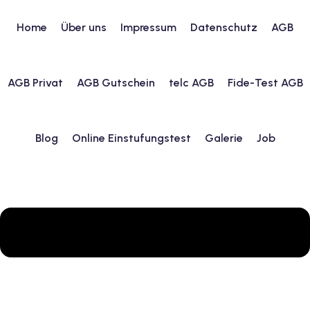
Skip
to
Home
Über uns
Impressum
Datenschutz
AGB
content
AGB Privat
AGB Gutschein
telc AGB
Fide-Test AGB
urs
ngstest
Blog
Online Einstufungstest
Galerie
Job
lunterricht
 Englisch
ifikatskurse
Englischkurse