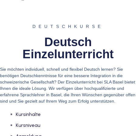
tschkurse mit Gutschein
DEUTSCHKURSE
dkurse mit Gutschein B1
Deutsch
stagskurse mit
Einzelunterricht
tschein B2
Sie möchten individuell, schnell und flexibel Deutsch lernen? Sie
benötigen Deutschkenntnisse für eine bessere Integration in die
iv Deutschkurse mit
schweizerische Gesellschaft? Der Einzelunterricht bei SLA Basel bietet
Ihnen die ideale Lösung. Wir verfügen über hochqualifizierte und
erfahrene Sprachlehrer in Basel, die Ihren Wünschen gegenüber offen
sind und Sie gezielt auf Ihrem Weg zum Erfolg unterstützen.
v Deutschkurse mit
Kursinhalte
tschkurse mit Gutschein
Kursniveau