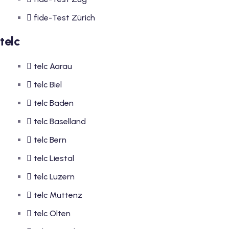
fide-Test Zürich
telc
telc Aarau
telc Biel
telc Baden
telc Baselland
telc Bern
telc Liestal
telc Luzern
telc Muttenz
telc Olten