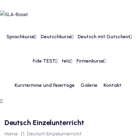
v Deutschkurse mit
tschkurse mit Gutschein
Sprachkurse
Deutschkurse
Deutsch mit Gutschein
dkurse mit Gutschein
fide TEST
telc
Firmenkurse
stagskurse mit
Kurstermine und Feiertage
Galerie
Kontakt
tschein B1
iv Deutschkurse mit
Deutsch Einzelunterricht
v Deutschkurse mit
Home
Deutsch Einzelunterricht