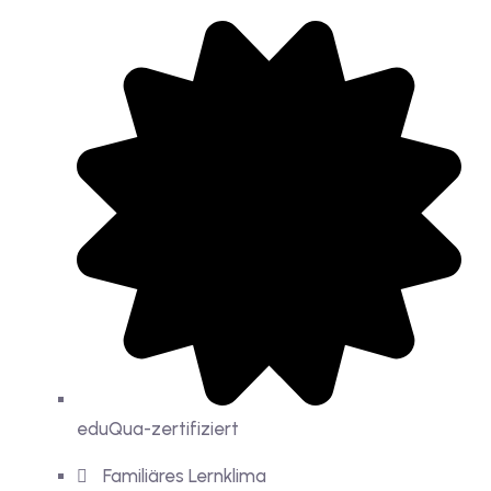
eduQua-zertifiziert
Familiäres Lernklima