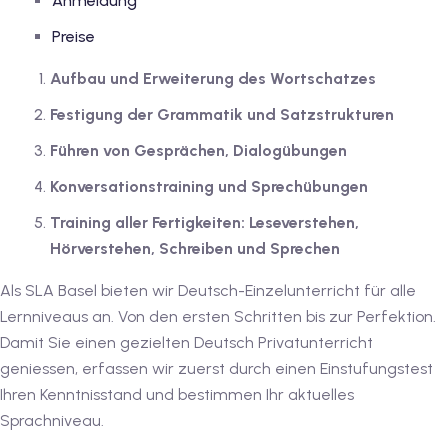
Anmeldung
dkurse mit Gutschein
Preise
Aufbau und Erweiterung des Wortschatzes
stagskurse mit
Festigung der Grammatik und Satzstrukturen
Führen von Gesprächen, Dialogübungen
Konversationstraining und Sprechübungen
Training aller Fertigkeiten: Leseverstehen,
r den fide-Test
Hörverstehen, Schreiben und Sprechen
Als SLA Basel bieten wir Deutsch-Einzelunterricht für alle
Lernniveaus an. Von den ersten Schritten bis zur Perfektion.
Basel
Damit Sie einen gezielten Deutsch Privatunterricht
geniessen, erfassen wir zuerst durch einen Einstufungstest
orbereitung
Ihren Kenntnisstand und bestimmen Ihr aktuelles
Sprachniveau.