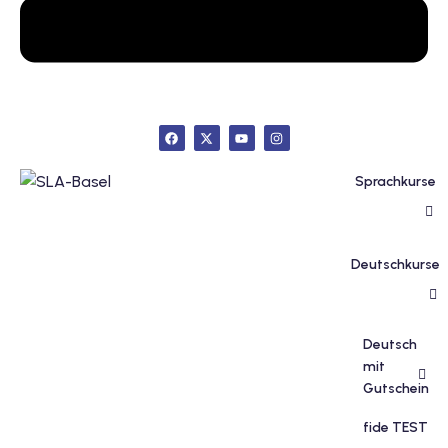
inzelunterricht
e Französisch
stest
ertifikatskurse
 Französischkurse
Sprachkurse
Deutschkurse
Portugiesischkurs
Deutsch
mit
Gutschein
fide TEST