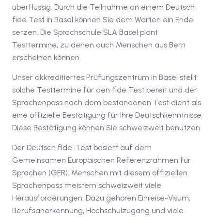
1
überflüssig. Durch die Teilnahme an einem Deutsch
fide Test in Basel können Sie dem Warten ein Ende
vkurs Deutsch C1
setzen. Die Sprachschule SLA Basel plant
Deutsch C1
Testtermine, zu denen auch Menschen aus Bern
erscheinen können.
kurs Deutsch C1
Unser akkreditiertes Prüfungszentrum in Basel stellt
utsch C1
solche Testtermine für den fide Test bereit und der
Sprachenpass nach dem bestandenen Test dient als
nterricht
eine offizielle Bestätigung für Ihre Deutschkenntnisse.
Deutsch
Diese Bestätigung können Sie schweizweit benutzen.
Der Deutsch fide-Test basiert auf dem
katskurse
Gemeinsamen Europäischen Referenzrahmen für
eutschkurse
Sprachen (GER). Menschen mit diesem offiziellen
Sprachenpass meistern schweizweit viele
chein
Herausforderungen. Dazu gehören Einreise-Visum,
tschein A1
Berufsanerkennung, Hochschulzugang und viele