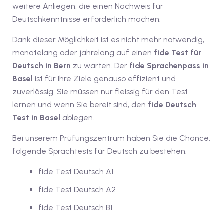
weitere Anliegen, die einen Nachweis für
iv Deutschkurse mit
Deutschkenntnisse erforderlich machen.
Dank dieser Möglichkeit ist es nicht mehr notwendig,
v Deutschkurse mit
monatelang oder jahrelang auf einen
fide Test für
Deutsch in Bern
zu warten. Der
fide Sprachenpass in
Basel
ist für Ihre Ziele genauso effizient und
tschkurse mit Gutschein
zuverlässig. Sie müssen nur fleissig für den Test
lernen und wenn Sie bereit sind, den
fide Deutsch
dkurse mit Gutschein
Test in Basel
ablegen.
Bei unserem Prüfungszentrum haben Sie die Chance,
folgende Sprachtests für Deutsch zu bestehen:
stagskurse mit
fide Test Deutsch A1
tschein A2
fide Test Deutsch A2
iv Deutschkurse mit
fide Test Deutsch B1