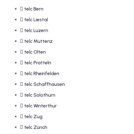
telc Bern
telc Liestal
telc Luzern
telc Muttenz
telc Olten
telc Pratteln
telc Rheinfelden
telc Schaffhausen
telc Solothurn
telc Winterthur
telc Zug
telc Zürich