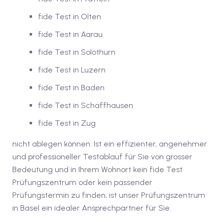
dkurse mit Gutschein
fide Test in Olten
fide Test in Aarau
stagskurse mit
fide Test in Solothurn
fide Test in Luzern
fide Test in Baden
fide Test in Schaffhausen
r den fide-Test
fide Test in Zug
nicht ablegen können. Ist ein effizienter, angenehmer
und professioneller Testablauf für Sie von grosser
Basel
Bedeutung und in Ihrem Wohnort kein fide Test
Prüfungszentrum oder kein passender
orbereitung
Prüfungstermin zu finden, ist unser Prüfungszentrum
in Basel ein idealer Ansprechpartner für Sie.