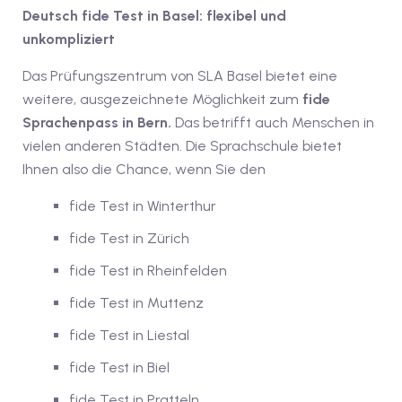
Deutsch fide Test in Basel: flexibel und
unkompliziert
tschkurse mit Gutschein
Das Prüfungszentrum von SLA Basel bietet eine
weitere, ausgezeichnete Möglichkeit zum
fide
dkurse mit Gutschein B1
Sprachenpass in Bern.
Das betrifft auch Menschen in
stagskurse mit
vielen anderen Städten. Die Sprachschule bietet
Ihnen also die Chance, wenn Sie den
tschein B2
fide Test in Winterthur
fide Test in Zürich
iv Deutschkurse mit
fide Test in Rheinfelden
v Deutschkurse mit
fide Test in Muttenz
fide Test in Liestal
tschkurse mit Gutschein
fide Test in Biel
fide Test in Pratteln