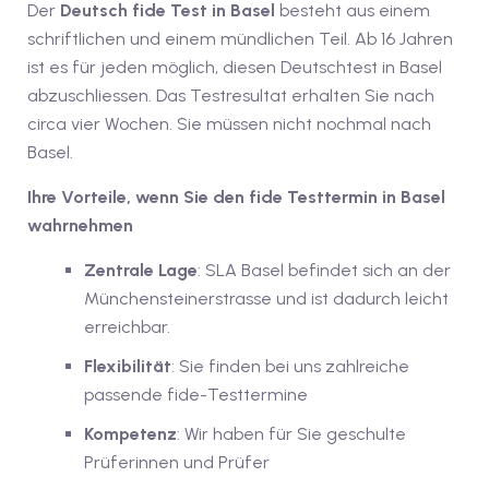
Der
Deutsch fide Test in Basel
besteht aus einem
schriftlichen und einem mündlichen Teil. Ab 16 Jahren
v Deutschkurse mit
ist es für jeden möglich, diesen Deutschtest in Basel
abzuschliessen. Das Testresultat erhalten Sie nach
tschkurse mit Gutschein
circa vier Wochen. Sie müssen nicht nochmal nach
Basel.
dkurse mit Gutschein
Ihre Vorteile, wenn Sie den fide Testtermin in Basel
wahrnehmen
stagskurse mit
Zentrale Lage
: SLA Basel befindet sich an der
Münchensteinerstrasse und ist dadurch leicht
erreichbar.
tschein B1
Flexibilität
: Sie finden bei uns zahlreiche
iv Deutschkurse mit
passende fide-Testtermine
Kompetenz
: Wir haben für Sie geschulte
v Deutschkurse mit
Prüferinnen und Prüfer