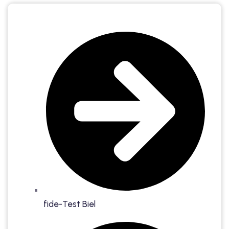
utsch
lisch
anzösisch
Feiertage
fide-Test Biel