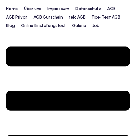
Home
Über uns
Impressum
Datenschutz
AGB
AGB Privat
AGB Gutschein
telc AGB
Fide-Test AGB
Blog
Online Einstufungstest
Galerie
Job
urs
ngstest
lunterricht
 Englisch
ifikatskurse
Englischkurse