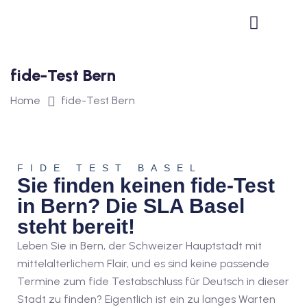
1
vkurs Deutsch B1
fide-Test Bern
Deutsch B1
Home
fide-Test Bern
kurs Deutsch B1
utsch B1
2
FIDE TEST BASEL
Sie finden keinen fide-Test
ivkurs Deutsch B2
in Bern? Die SLA Basel
steht bereit!
Deutsch B2
Leben Sie in Bern,
der Schweizer Hauptstadt mit
vkurs Deutsch B2
mittelalterlichem Flair,
und es sind keine passende
Termine zum fide Testabschluss für Deutsch in dieser
eutsch B2
Stadt zu finden? Eigentlich ist ein zu langes Warten