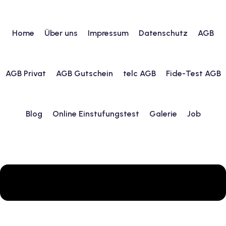
Home
Über uns
Impressum
Datenschutz
AGB
urs
AGB Privat
AGB Gutschein
telc AGB
Fide-Test AGB
ngstest
Blog
Online Einstufungstest
Galerie
Job
lunterricht
 Englisch
ifikatskurse
Englischkurse