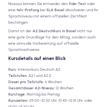
Niveaus können Sie entweder den
fide-Test
oder
eine
telc-Prüfung
bei
SLA Basel
absolvieren und Ihr
Sprachniveau mit einem offiziellen Zertifikat
bestätigen.
Damit ist der
A2 Deutschkurs in Basel
nicht nur
eine gute Grundlage für den Alltag, sondern auch
eine sinnvolle Vorbereitung auf offizielle
Sprachnachweise.
Kursdetails auf einen Blick
Kurs:
Intensivkurs Deutsch A2
Teilstufen:
A2.1 und A2.2
Dauer pro Teilstufe:
6 Wochen
Gesamtdauer A2-Niveau:
12 Wochen
Kurstage:
Montag bis Freitag
Kurszeiten:
09:00–10:30 Uhr, 10:45–12:15 Uhr oder
14:00–15:30 Uhr