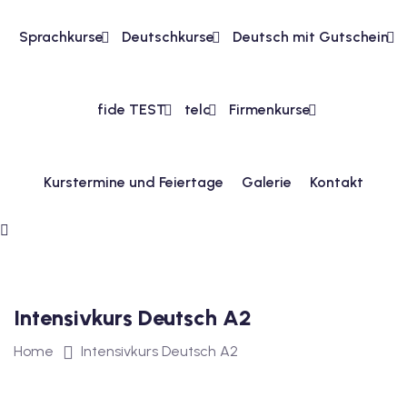
Sprachkurse
Deutschkurse
Deutsch mit Gutschein
1
vkurs Deutsch A1
fide TEST
telc
Firmenkurse
Deutsch A1
kurs Deutsch A1
Kurstermine und Feiertage
Galerie
Kontakt
utsch A1
A2
ivkurs Deutsch A2
 Deutsch A2
Intensivkurs Deutsch A2
Home
Intensivkurs Deutsch A2
vkurs Deutsch A2
eutsch A2