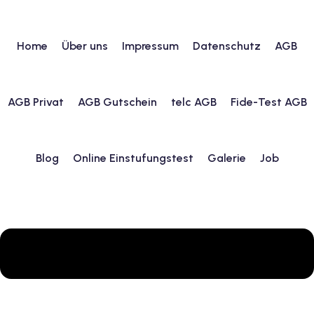
Home
Über uns
Impressum
Datenschutz
AGB
urs
AGB Privat
AGB Gutschein
telc AGB
Fide-Test AGB
ngstest
Blog
Online Einstufungstest
Galerie
Job
lunterricht
 Englisch
ifikatskurse
Englischkurse