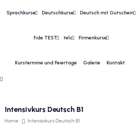
Sprachkurse
Deutschkurse
Deutsch mit Gutschein
1
vkurs Deutsch A1
fide TEST
telc
Firmenkurse
Deutsch A1
kurs Deutsch A1
Kurstermine und Feiertage
Galerie
Kontakt
utsch A1
A2
ivkurs Deutsch A2
 Deutsch A2
Intensivkurs Deutsch B1
Home
Intensivkurs Deutsch B1
vkurs Deutsch A2
eutsch A2