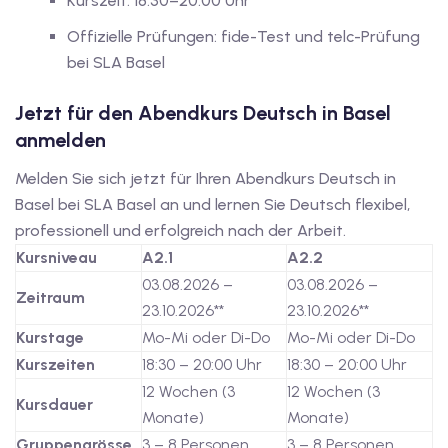
Kurszeit: 18:30–20:00 Uhr
dkurse mit Gutschein
Offizielle Prüfungen: fide-Test und telc-Prüfung
bei SLA Basel
stagskurse mit
Jetzt für den Abendkurs Deutsch in Basel
anmelden
Melden Sie sich jetzt für Ihren Abendkurs Deutsch in
Basel bei SLA Basel an und lernen Sie Deutsch flexibel,
professionell und erfolgreich nach der Arbeit.
r den fide-Test
Kursniveau
A2.1
A2.2
03.08.2026 –
03.08.2026 –
Zeitraum
23.10.2026**
23.10.2026**
Basel
Kurstage
Mo-Mi oder Di-Do
Mo-Mi oder Di-Do
Kurszeiten
18:30 – 20:00 Uhr
18:30 – 20:00 Uhr
orbereitung
12 Wochen (3
12 Wochen (3
Kursdauer
Monate)
Monate)
Gruppengrösse
3 – 8 Personen
3 – 8 Personen