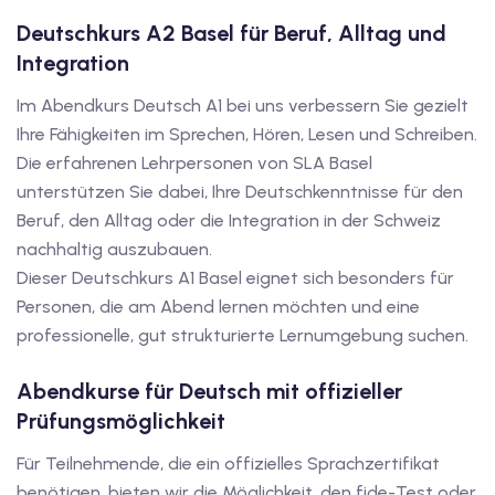
Deutschkurs A2 Basel für Beruf, Alltag und
v Deutschkurse mit
Integration
Im Abendkurs Deutsch A1 bei uns verbessern Sie gezielt
tschkurse mit Gutschein
Ihre Fähigkeiten im Sprechen, Hören, Lesen und Schreiben.
Die erfahrenen Lehrpersonen von SLA Basel
dkurse mit Gutschein
unterstützen Sie dabei, Ihre Deutschkenntnisse für den
Beruf, den Alltag oder die Integration in der Schweiz
nachhaltig auszubauen.
stagskurse mit
Dieser Deutschkurs A1 Basel eignet sich besonders für
Personen, die am Abend lernen möchten und eine
professionelle, gut strukturierte Lernumgebung suchen.
tschein B1
Abendkurse für Deutsch mit offizieller
iv Deutschkurse mit
Prüfungsmöglichkeit
Für Teilnehmende, die ein offizielles Sprachzertifikat
v Deutschkurse mit
benötigen, bieten wir die Möglichkeit, den fide-Test oder