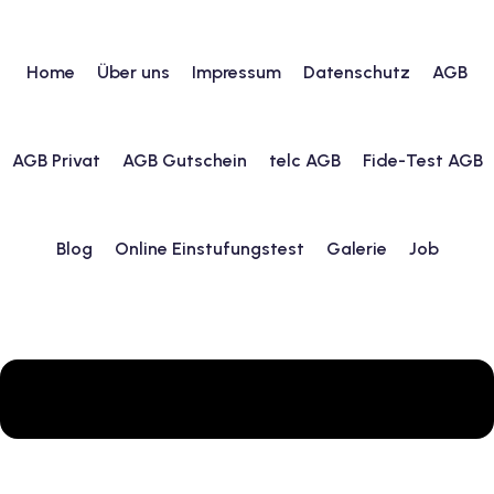
Home
Über uns
Impressum
Datenschutz
AGB
urs
AGB Privat
AGB Gutschein
telc AGB
Fide-Test AGB
ngstest
Blog
Online Einstufungstest
Galerie
Job
lunterricht
 Englisch
ifikatskurse
Englischkurse