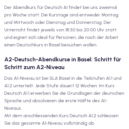
Der Abendkurs für Deutsch A1 findet bei uns zweimal
iv Deutschkurse mit
pro Woche statt. Die Kurstage sind entweder Montag
und Mittwoch oder Dienstag und Donnerstag. Der
v Deutschkurse mit
Unterricht findet jeweils von 18:30 bis 20:00 Uhr statt
und eignet sich ideal für Personen, die nach der Arbeit
einen Deutschkurs in Basel besuchen wollen.
tschkurse mit Gutschein
A2-Deutsch-Abendkurse in Basel: Schritt für
Schritt zum A2-Niveau
dkurse mit Gutschein
Das A1-Niveau ist bei SLA Basel in die Teilstufen A1.1 und
A1.2 unterteilt. Jede Stufe dauert 12 Wochen. Im Kurs
stagskurse mit
Deutsch A1.1 erwerben Sie die Grundlagen der deutschen
Sprache und absolvieren die erste Hälfte des A1-
tschein A2
Niveaus.
Mit dem anschliessenden Kurs Deutsch A1.2 schliessen
iv Deutschkurse mit
Sie das gesamte A1-Niveau vollständig ab.