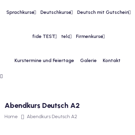
Sprachkurse
Deutschkurse
Deutsch mit Gutschein
1
vkurs Deutsch A1
fide TEST
telc
Firmenkurse
Deutsch A1
kurs Deutsch A1
Kurstermine und Feiertage
Galerie
Kontakt
utsch A1
A2
ivkurs Deutsch A2
 Deutsch A2
Abendkurs Deutsch A2
Home
Abendkurs Deutsch A2
vkurs Deutsch A2
eutsch A2