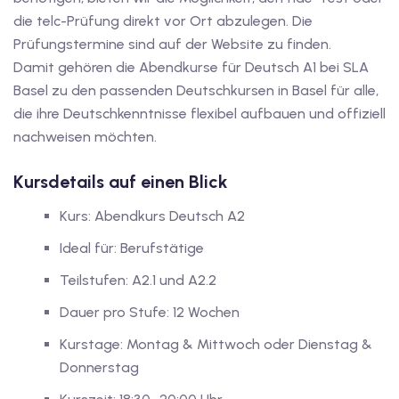
die telc-Prüfung direkt vor Ort abzulegen. Die
tschkurse mit Gutschein
Prüfungstermine sind auf der Website zu finden.
Damit gehören die Abendkurse für Deutsch A1 bei SLA
Basel zu den passenden Deutschkursen in Basel für alle,
dkurse mit Gutschein B1
die ihre Deutschkenntnisse flexibel aufbauen und offiziell
nachweisen möchten.
stagskurse mit
Kursdetails auf einen Blick
tschein B2
Kurs: Abendkurs Deutsch A2
iv Deutschkurse mit
Ideal für: Berufstätige
Teilstufen: A2.1 und A2.2
v Deutschkurse mit
Dauer pro Stufe: 12 Wochen
Kurstage: Montag & Mittwoch oder Dienstag &
tschkurse mit Gutschein
Donnerstag