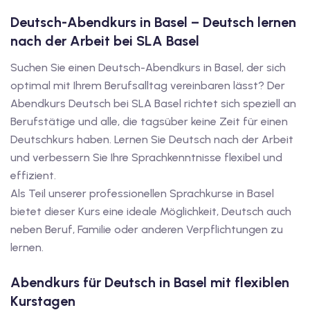
1
Deutsch-Abendkurs in Basel – Deutsch lernen
vkurs Deutsch C1
nach der Arbeit bei SLA Basel
Deutsch C1
Suchen Sie einen Deutsch-Abendkurs in Basel, der sich
optimal mit Ihrem Berufsalltag vereinbaren lässt? Der
kurs Deutsch C1
Abendkurs Deutsch bei SLA Basel richtet sich speziell an
Berufstätige und alle, die tagsüber keine Zeit für einen
utsch C1
Deutschkurs haben. Lernen Sie Deutsch nach der Arbeit
nterricht
und verbessern Sie Ihre Sprachkenntnisse flexibel und
effizient.
Deutsch
Als Teil unserer professionellen Sprachkurse in Basel
katskurse
bietet dieser Kurs eine ideale Möglichkeit, Deutsch auch
neben Beruf, Familie oder anderen Verpflichtungen zu
eutschkurse
lernen.
chein
Abendkurs für Deutsch in Basel mit flexiblen
Kurstagen
tschein A1