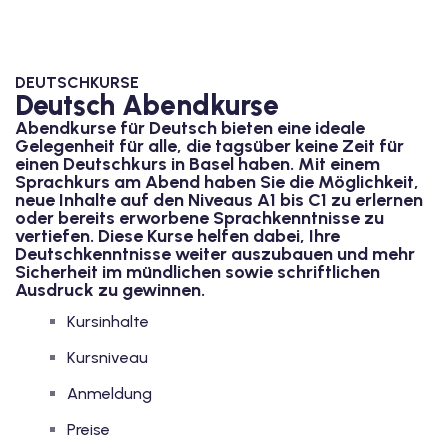
1
vkurs Deutsch B1
DEUTSCHKURSE
Deutsch Abendkurse
Deutsch B1
Abendkurse für Deutsch bieten eine ideale
Gelegenheit für alle, die tagsüber keine Zeit für
kurs Deutsch B1
einen Deutschkurs in Basel haben. Mit einem
Sprachkurs am Abend haben Sie die Möglichkeit,
utsch B1
neue Inhalte auf den Niveaus A1 bis C1 zu erlernen
oder bereits erworbene Sprachkenntnisse zu
vertiefen. Diese Kurse helfen dabei, Ihre
2
Deutschkenntnisse weiter auszubauen und mehr
Sicherheit im mündlichen sowie schriftlichen
ivkurs Deutsch B2
Ausdruck zu gewinnen.
Kursinhalte
Deutsch B2
Kursniveau
vkurs Deutsch B2
Anmeldung
eutsch B2
Preise