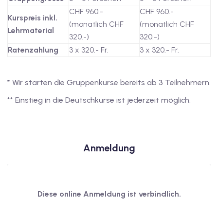
utsch
CHF 960.-
CHF 960.-
Kurspreis inkl.
(monatlich CHF
(monatlich CHF
lisch
Lehrmaterial
320.-)
320.-)
anzösisch
Ratenzahlung
3 x 320.- Fr.
3 x 320.- Fr.
Feiertage
* Wir starten die Gruppenkurse bereits ab 3 Teilnehmern.
** Einstieg in die Deutschkurse ist jederzeit möglich.
Anmeldung
Diese online Anmeldung ist verbindlich.