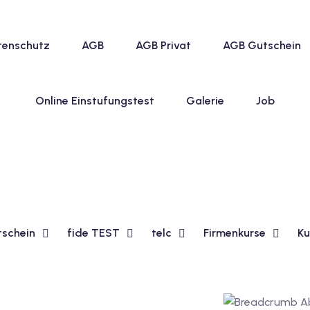
tenschutz
AGB
AGB Privat
AGB Gutschein
Online Einstufungstest
Galerie
Job
tschein
fide TEST
telc
Firmenkurse
Ku