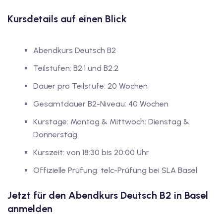
dkurse mit Gutschein
Kursdetails auf einen Blick
stagskurse mit
Abendkurs Deutsch B2
Teilstufen: B2.1 und B2.2
Dauer pro Teilstufe: 20 Wochen
Gesamtdauer B2-Niveau: 40 Wochen
Kurstage: Montag & Mittwoch; Dienstag &
r den fide-Test
Donnerstag
Kurszeit: von 18:30 bis 20:00 Uhr
Basel
Offizielle Prüfung: telc-Prüfung bei SLA Basel
orbereitung
Jetzt für den Abendkurs Deutsch B2 in Basel
anmelden