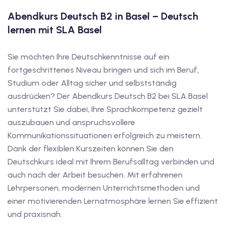
1
Abendkurs Deutsch B2 in Basel – Deutsch
vkurs Deutsch C1
lernen mit SLA Basel
Deutsch C1
Sie möchten Ihre Deutschkenntnisse auf ein
kurs Deutsch C1
fortgeschrittenes Niveau bringen und sich im Beruf,
Studium oder Alltag sicher und selbstständig
utsch C1
ausdrücken? Der Abendkurs Deutsch B2 bei SLA Basel
unterstützt Sie dabei, Ihre Sprachkompetenz gezielt
nterricht
auszubauen und anspruchsvollere
Deutsch
Kommunikationssituationen erfolgreich zu meistern.
Dank der flexiblen Kurszeiten können Sie den
katskurse
Deutschkurs ideal mit Ihrem Berufsalltag verbinden und
auch nach der Arbeit besuchen. Mit erfahrenen
eutschkurse
Lehrpersonen, modernen Unterrichtsmethoden und
chein
einer motivierenden Lernatmosphäre lernen Sie effizient
und praxisnah.
tschein A1