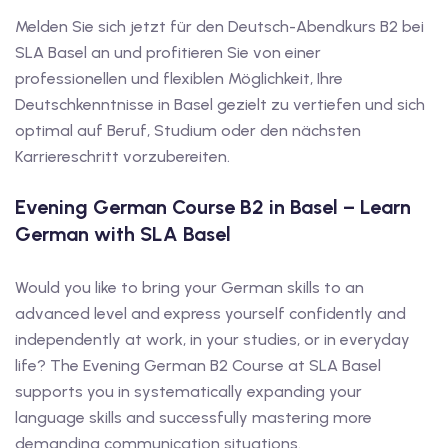
utsch
Melden Sie sich jetzt für den Deutsch-Abendkurs B2 bei
SLA Basel an und profitieren Sie von einer
lisch
professionellen und flexiblen Möglichkeit, Ihre
anzösisch
Deutschkenntnisse in Basel gezielt zu vertiefen und sich
optimal auf Beruf, Studium oder den nächsten
Feiertage
Karriereschritt vorzubereiten.
Evening German Course B2 in Basel – Learn
German with SLA Basel
Would you like to bring your German skills to an
advanced level and express yourself confidently and
independently at work, in your studies, or in everyday
life? The Evening German B2 Course at SLA Basel
supports you in systematically expanding your
language skills and successfully mastering more
demanding communication situations.