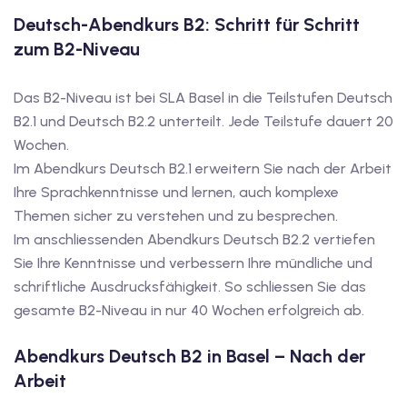
Deutsch-Abendkurs B2: Schritt für Schritt
iv Deutschkurse mit
zum B2-Niveau
v Deutschkurse mit
Das B2-Niveau ist bei SLA Basel in die Teilstufen Deutsch
B2.1 und Deutsch B2.2 unterteilt. Jede Teilstufe dauert 20
Wochen.
tschkurse mit Gutschein
Im Abendkurs Deutsch B2.1 erweitern Sie nach der Arbeit
Ihre Sprachkenntnisse und lernen, auch komplexe
dkurse mit Gutschein
Themen sicher zu verstehen und zu besprechen.
Im anschliessenden Abendkurs Deutsch B2.2 vertiefen
Sie Ihre Kenntnisse und verbessern Ihre mündliche und
stagskurse mit
schriftliche Ausdrucksfähigkeit. So schliessen Sie das
gesamte B2-Niveau in nur 40 Wochen erfolgreich ab.
tschein A2
Abendkurs Deutsch B2 in Basel – Nach der
iv Deutschkurse mit
Arbeit