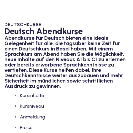
1
vkurs Deutsch B1
DEUTSCHKURSE
Deutsch Abendkurse
Deutsch B1
Abendkurse für Deutsch bieten eine ideale
Gelegenheit für alle, die tagsüber keine Zeit für
kurs Deutsch B1
einen Deutschkurs in Basel haben. Mit einem
Sprachkurs am Abend haben Sie die Möglichkeit,
utsch B1
neue Inhalte auf den Niveaus A1 bis C1 zu erlernen
oder bereits erworbene Sprachkenntnisse zu
vertiefen. Diese Kurse helfen dabei, Ihre
2
Deutschkenntnisse weiter auszubauen und mehr
Sicherheit im mündlichen sowie schriftlichen
ivkurs Deutsch B2
Ausdruck zu gewinnen.
Kursinhalte
Deutsch B2
Kursniveau
vkurs Deutsch B2
Anmeldung
eutsch B2
Preise