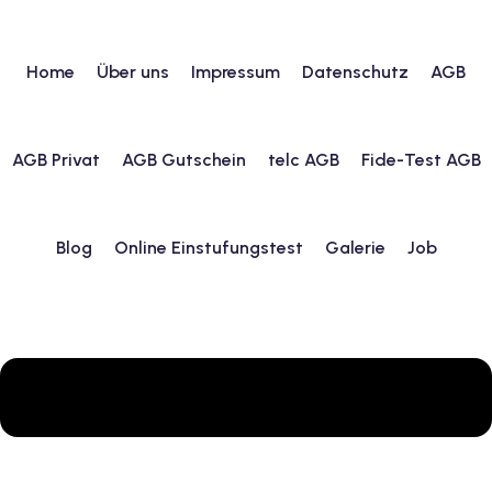
Home
Über uns
Impressum
Datenschutz
AGB
urs
AGB Privat
AGB Gutschein
telc AGB
Fide-Test AGB
ngstest
Blog
Online Einstufungstest
Galerie
Job
lunterricht
 Englisch
ifikatskurse
Englischkurse