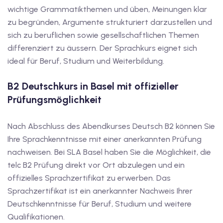
wichtige Grammatikthemen und üben, Meinungen klar
tschkurse mit Gutschein
zu begründen, Argumente strukturiert darzustellen und
sich zu beruflichen sowie gesellschaftlichen Themen
differenziert zu äussern. Der Sprachkurs eignet sich
dkurse mit Gutschein B1
ideal für Beruf, Studium und Weiterbildung.
stagskurse mit
B2 Deutschkurs in Basel mit offizieller
Prüfungsmöglichkeit
tschein B2
Nach Abschluss des Abendkurses Deutsch B2 können Sie
iv Deutschkurse mit
Ihre Sprachkenntnisse mit einer anerkannten Prüfung
nachweisen. Bei SLA Basel haben Sie die Möglichkeit, die
telc B2 Prüfung direkt vor Ort abzulegen und ein
v Deutschkurse mit
offizielles Sprachzertifikat zu erwerben. Das
Sprachzertifikat ist ein anerkannter Nachweis Ihrer
tschkurse mit Gutschein
Deutschkenntnisse für Beruf, Studium und weitere
Qualifikationen.