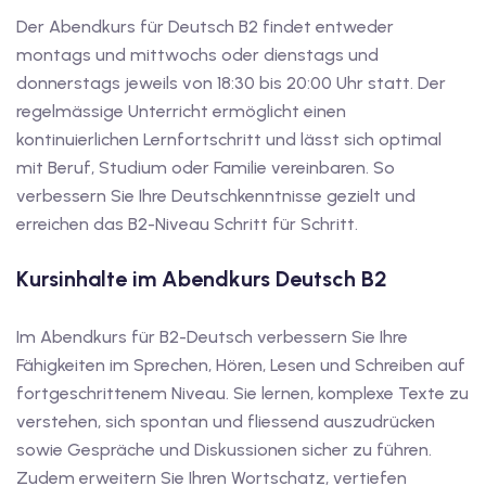
Der Abendkurs für Deutsch B2 findet entweder
v Deutschkurse mit
montags und mittwochs oder dienstags und
donnerstags jeweils von 18:30 bis 20:00 Uhr statt. Der
regelmässige Unterricht ermöglicht einen
tschkurse mit Gutschein
kontinuierlichen Lernfortschritt und lässt sich optimal
mit Beruf, Studium oder Familie vereinbaren. So
dkurse mit Gutschein
verbessern Sie Ihre Deutschkenntnisse gezielt und
erreichen das B2-Niveau Schritt für Schritt.
stagskurse mit
Kursinhalte im Abendkurs Deutsch B2
Im Abendkurs für B2-Deutsch verbessern Sie Ihre
tschein B1
Fähigkeiten im Sprechen, Hören, Lesen und Schreiben auf
iv Deutschkurse mit
fortgeschrittenem Niveau. Sie lernen, komplexe Texte zu
verstehen, sich spontan und fliessend auszudrücken
sowie Gespräche und Diskussionen sicher zu führen.
v Deutschkurse mit
Zudem erweitern Sie Ihren Wortschatz, vertiefen