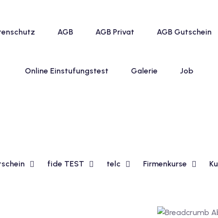
tenschutz
AGB
AGB Privat
AGB Gutschein
Online Einstufungstest
Galerie
Job
tschein
fide TEST
telc
Firmenkurse
Ku