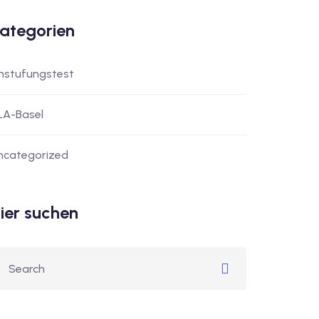
ategorien
instufungstest
LA-Basel
ncategorized
ier suchen