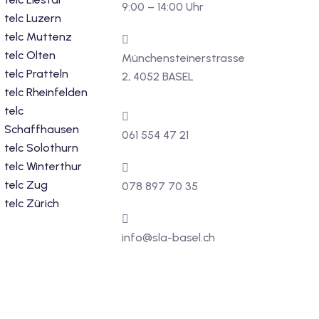
9:00 – 14:00 Uhr
telc Luzern
telc Muttenz
telc Olten
Münchensteinerstrasse
telc Pratteln
2, 4052 BASEL
telc Rheinfelden
telc
Schaffhausen
061 554 47 21
telc Solothurn
telc Winterthur
telc Zug
078 897 70 35
telc Zürich
info@sla-basel.ch