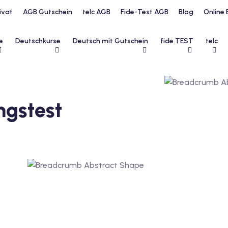
ivat
AGB Gutschein
telc AGB
Fide-Test AGB
Blog
Online 
e
Deutschkurse
Deutsch mit Gutschein
fide TEST
telc
ngstest