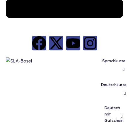
inzelunterricht
e Französisch
stest
ertifikatskurse
 Französischkurse
Sprachkurse
Deutschkurse
Portugiesischkurs
Deutsch
mit
Gutschein