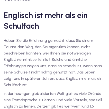
1
vkurs Deutsch C1
Englisch ist mehr als ein
Deutsch C1
Schulfach
kurs Deutsch C1
Haben Sie die Erfahrung gemacht, dass Sie einem
utsch C1
Tourist den Weg, den Sie eigentlich kennen, nicht
beschreiben konnten, weil Ihnen die notwendigen
nterricht
Englischkenntnisse fehlte? Solche und ähnliche
Deutsch
Erfahrungen zeigen uns, dass es schade ist, wenn man
seine Schulzeit nicht richtig genutzt hat. Das Leben
katskurse
zeigt uns in späteren Jahren, dass Englisch mehr als ein
eutschkurse
Schulfach ist.
In der heutigen globalisierten Welt gibt es viele Gründe,
chein
eine Fremdsprache zu lernen, und viele Vorteile, speziell
tschein A1
Englisch zu lernen. Derzeit gibt es weltweit rund 1,5