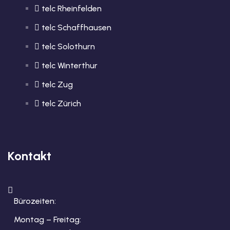
telc Rheinfelden
telc Schaffhausen
telc Solothurn
telc Winterthur
telc Zug
telc Zürich
Kontakt
Bürozeiten:
Montag – Freitag: