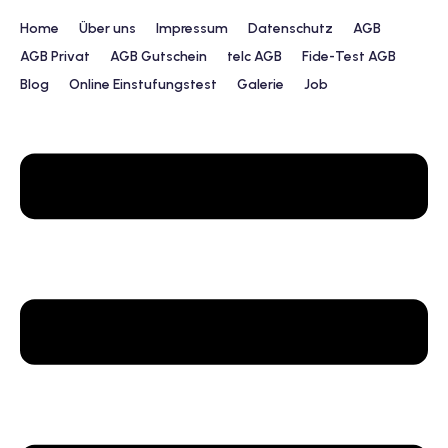
Home
Über uns
Impressum
Datenschutz
AGB
AGB Privat
AGB Gutschein
telc AGB
Fide-Test AGB
Blog
Online Einstufungstest
Galerie
Job
urs
ngstest
lunterricht
 Englisch
ifikatskurse
Englischkurse