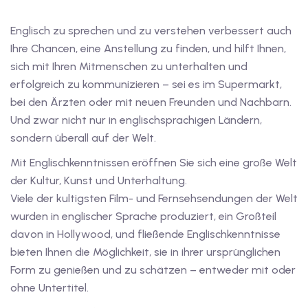
tschkurse mit Gutschein
Englisch zu sprechen und zu verstehen verbessert auch
Ihre Chancen, eine Anstellung zu finden, und hilft Ihnen,
sich mit Ihren Mitmenschen zu unterhalten und
dkurse mit Gutschein B1
erfolgreich zu kommunizieren – sei es im Supermarkt,
bei den Ärzten oder mit neuen Freunden und Nachbarn.
stagskurse mit
Und zwar nicht nur in englischsprachigen Ländern,
sondern überall auf der Welt.
tschein B2
Mit Englischkenntnissen eröffnen Sie sich eine große Welt
der Kultur, Kunst und Unterhaltung.
iv Deutschkurse mit
Viele der kultigsten Film- und Fernsehsendungen der Welt
wurden in englischer Sprache produziert, ein Großteil
v Deutschkurse mit
davon in Hollywood, und fließende Englischkenntnisse
bieten Ihnen die Möglichkeit, sie in ihrer ursprünglichen
Form zu genießen und zu schätzen – entweder mit oder
tschkurse mit Gutschein
ohne Untertitel.