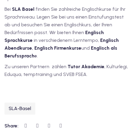
utsch
Bei
SLA Basel
finden Sie zahlreiche Englischkurse für Ihr
lisch
Sprachniveau. Legen Sie bei uns einen Einstufungstest
ab und besuchen Sie einen Englischkurs, der Ihren
anzösisch
Bedürfnissen passt. Wir bieten Ihnen
Englisch
Sprachkurse
in verschiedenem Lerntempo,
Englisch
Feiertage
Abendkurse
,
Englisch Firmenkurse
und
Englisch als
Berufssprach
e
.
Zu unseren Partnern zählen
Tutor Akademie
, Kulturlegi,
Eduqua, temptraining und SVEB FSEA.
SLA-Basel
Share: