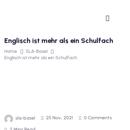
1
vkurs Deutsch B1
Deutsch B1
Englisch ist mehr als ein Schulfach
kurs Deutsch B1
Home
SLA-Basel
utsch B1
Englisch ist mehr als ein Schulfach
2
ivkurs Deutsch B2
Deutsch B2
vkurs Deutsch B2
25 Nov., 2021
0 Comments
sla-basel
eutsch B2
2 Mins Read