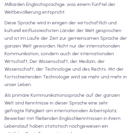
Milliarden Englischsprachige, was einem Fünftel der
iv Deutschkurse mit
Weltbevölkerung entspricht.
Diese Sprache wird in einigen der wirtschaftlich und
v Deutschkurse mit
kulturell einflussreichsten Länder der Welt gesprochen
und ist im Laufe der Zeit zur gemeinsamen Sprache der
ganzen Welt geworden. Nicht nur der internationalen
tschkurse mit Gutschein
Kommunikation, sondern auch der internationalen
Wirtschaft, Der Wissenschaft, der Medizin, der
Wissenschaft, der Technologie und des Rechts. Mit der
dkurse mit Gutschein
fortschreitenden Technologie wird sie mehr und mehr in
unser Leben.
stagskurse mit
Als primäre Kommunikationssprache auf der ganzen
Welt sind Kenntnisse in dieser Sprache eine sehr
tschein A2
gefragte Fähigkeit am internationalen Arbeitsplatz.
Bewerber mit fließenden Englischkenntnissen in ihrem
iv Deutschkurse mit
Lebenslauf haben statistisch nachgewiesen ein