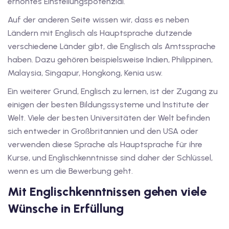
erhöhtes Einstellungspotenzial.
v Deutschkurse mit
Auf der anderen Seite wissen wir, dass es neben
Ländern mit Englisch als Hauptsprache dutzende
verschiedene Länder gibt, die Englisch als Amtssprache
tschkurse mit Gutschein
haben. Dazu gehören beispielsweise Indien, Philippinen,
Malaysia, Singapur, Hongkong, Kenia usw.
dkurse mit Gutschein
Ein weiterer Grund, Englisch zu lernen, ist der Zugang zu
einigen der besten Bildungssysteme und Institute der
Welt. Viele der besten Universitäten der Welt befinden
stagskurse mit
sich entweder in Großbritannien und den USA oder
verwenden diese Sprache als Hauptsprache für ihre
Kurse, und Englischkenntnisse sind daher der Schlüssel,
tschein B1
wenn es um die Bewerbung geht.
iv Deutschkurse mit
Mit Englischkenntnissen gehen viele
Wünsche in Erfüllung
v Deutschkurse mit