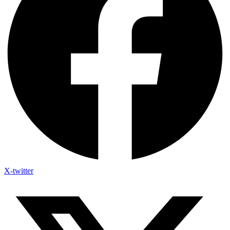
X-twitter