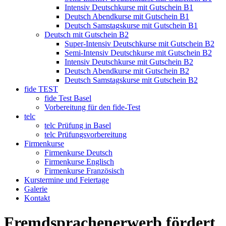
Intensiv Deutschkurse mit Gutschein B1
Deutsch Abendkurse mit Gutschein B1
Deutsch Samstagskurse mit Gutschein B1
Deutsch mit Gutschein B2
Super-Intensiv Deutschkurse mit Gutschein B2
Semi-Intensiv Deutschkurse mit Gutschein B2
Intensiv Deutschkurse mit Gutschein B2
Deutsch Abendkurse mit Gutschein B2
Deutsch Samstagskurse mit Gutschein B2
fide TEST
fide Test Basel
Vorbereitung für den fide-Test
telc
telc Prüfung in Basel
telc Prüfungsvorbereitung
Firmenkurse
Firmenkurse Deutsch
Firmenkurse Englisch
Firmenkurse Französisch
Kurstermine und Feiertage
Galerie
Kontakt
Fremdsprachenerwerb fördert