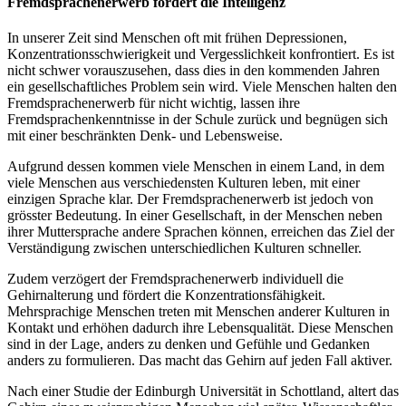
Fremdsprachenerwerb fördert die Intelligenz
In unserer Zeit sind Menschen oft mit frühen Depressionen,
Konzentrationsschwierigkeit und Vergesslichkeit konfrontiert. Es ist
nicht schwer vorauszusehen, dass dies in den kommenden Jahren
ein gesellschaftliches Problem sein wird. Viele Menschen halten den
Fremdsprachenerwerb für nicht wichtig, lassen ihre
Fremdsprachenkenntnisse in der Schule zurück und begnügen sich
mit einer beschränkten Denk- und Lebensweise.
Aufgrund dessen kommen viele Menschen in einem Land, in dem
viele Menschen aus verschiedensten Kulturen leben, mit einer
einzigen Sprache klar. Der Fremdsprachenerwerb ist jedoch von
grösster Bedeutung. In einer Gesellschaft, in der Menschen neben
ihrer Muttersprache andere Sprachen können, erreichen das Ziel der
Verständigung zwischen unterschiedlichen Kulturen schneller.
Zudem verzögert der Fremdsprachenerwerb individuell die
Gehirnalterung und fördert die Konzentrationsfähigkeit.
Mehrsprachige Menschen treten mit Menschen anderer Kulturen in
Kontakt und erhöhen dadurch ihre Lebensqualität. Diese Menschen
sind in der Lage, anders zu denken und Gefühle und Gedanken
anders zu formulieren. Das macht das Gehirn auf jeden Fall aktiver.
Nach einer Studie der Edinburgh Universität in Schottland, altert das