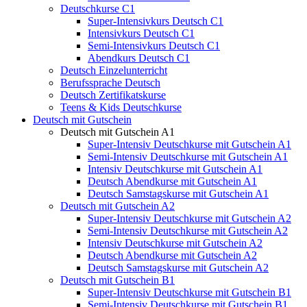
Deutschkurse C1
Super‑Intensivkurs Deutsch C1
Intensivkurs Deutsch C1
Semi‑Intensivkurs Deutsch C1
Abendkurs Deutsch C1
Deutsch Einzelunterricht
Berufssprache Deutsch
Deutsch Zertifikatskurse
Teens & Kids Deutschkurse
Deutsch mit Gutschein
Deutsch mit Gutschein A1
Super-Intensiv Deutschkurse mit Gutschein A1
Semi-Intensiv Deutschkurse mit Gutschein A1
Intensiv Deutschkurse mit Gutschein A1
Deutsch Abendkurse mit Gutschein A1
Deutsch Samstagskurse mit Gutschein A1
Deutsch mit Gutschein A2
Super-Intensiv Deutschkurse mit Gutschein A2
Semi-Intensiv Deutschkurse mit Gutschein A2
Intensiv Deutschkurse mit Gutschein A2
Deutsch Abendkurse mit Gutschein A2
Deutsch Samstagskurse mit Gutschein A2
Deutsch mit Gutschein B1
Super-Intensiv Deutschkurse mit Gutschein B1
Semi-Intensiv Deutschkurse mit Gutschein B1