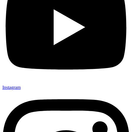
Instagram