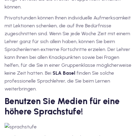
können.
v Deutschkurse mit
Privatstunden können Ihnen individuelle Aufmerksamkeit
mit Lektionen schenken, die auf Ihre Bedürfnisse
tschkurse mit Gutschein
zugeschnitten sind. Wenn Sie jede Woche Zeit mit einem
Lehrer ganz für sich allein haben, können Sie beim
Sprachenlernen extreme Fortschritte erzielen. Der Lehrer
dkurse mit Gutschein
kann Ihnen bei allen Knackpunkten sowie bei Fragen
helfen, für die Sie in einer Gruppenklasse möglicherweise
keine Zeit hatten. Bei
SLA Basel
finden Sie solche
stagskurse mit
professionelle Sprachlehrer, die Sie beim Lernen
weiterbringen.
tschein B1
Benutzen Sie Medien für eine
iv Deutschkurse mit
höhere Sprachstufe!
v Deutschkurse mit