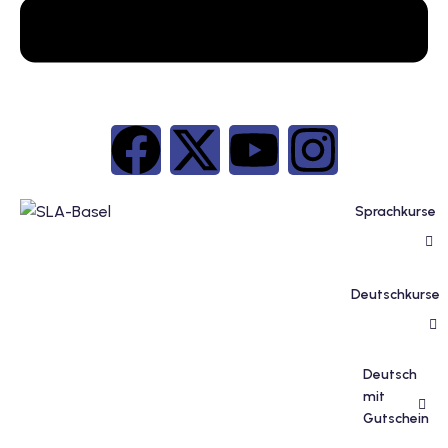
inzelunterricht
e Französisch
stest
ertifikatskurse
 Französischkurse
Sprachkurse
Deutschkurse
Portugiesischkurs
Deutsch
mit
Gutschein