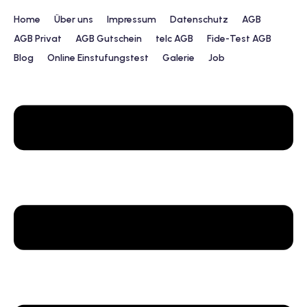
Home
Über uns
Impressum
Datenschutz
AGB
AGB Privat
AGB Gutschein
telc AGB
Fide-Test AGB
Blog
Online Einstufungstest
Galerie
Job
urs
ngstest
lunterricht
 Englisch
ifikatskurse
Englischkurse