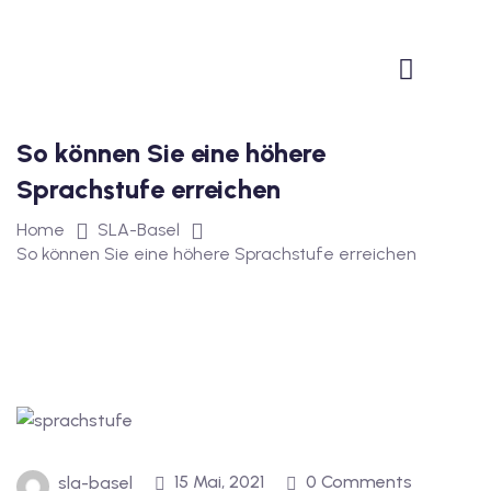
1
vkurs Deutsch B1
Deutsch B1
So können Sie eine höhere
kurs Deutsch B1
Sprachstufe erreichen
utsch B1
Home
SLA-Basel
So können Sie eine höhere Sprachstufe erreichen
2
ivkurs Deutsch B2
Deutsch B2
vkurs Deutsch B2
eutsch B2
15 Mai, 2021
0 Comments
sla-basel