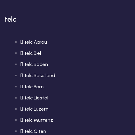
telc
telc Aarau
telc Biel
telc Baden
telc Baselland
telc Bern
telc Liestal
telc Luzern
telc Muttenz
telc Olten