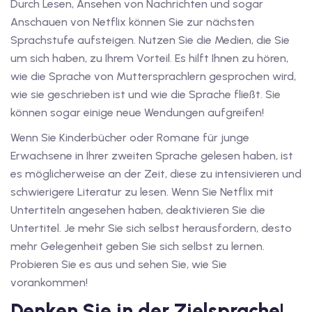
Durch Lesen, Ansehen von Nachrichten und sogar
Anschauen von Netflix können Sie zur nächsten
tschkurse mit Gutschein
Sprachstufe aufsteigen. Nutzen Sie die Medien, die Sie
um sich haben, zu Ihrem Vorteil. Es hilft Ihnen zu hören,
wie die Sprache von Muttersprachlern gesprochen wird,
dkurse mit Gutschein B1
wie sie geschrieben ist und wie die Sprache fließt. Sie
stagskurse mit
können sogar einige neue Wendungen aufgreifen!
Wenn Sie Kinderbücher oder Romane für junge
Erwachsene in Ihrer zweiten Sprache gelesen haben, ist
tschein B2
es möglicherweise an der Zeit, diese zu intensivieren und
iv Deutschkurse mit
schwierigere Literatur zu lesen. Wenn Sie Netflix mit
Untertiteln angesehen haben, deaktivieren Sie die
Untertitel. Je mehr Sie sich selbst herausfordern, desto
v Deutschkurse mit
mehr Gelegenheit geben Sie sich selbst zu lernen.
Probieren Sie es aus und sehen Sie, wie Sie
tschkurse mit Gutschein
vorankommen!
Denken Sie in der Zielsprache!