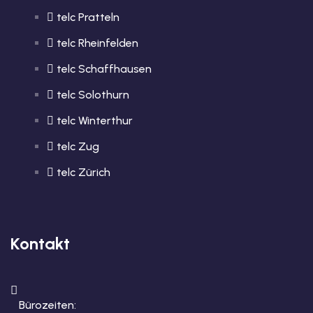
telc Pratteln
telc Rheinfelden
telc Schaffhausen
telc Solothurn
telc Winterthur
telc Zug
telc Zürich
Kontakt
Bürozeiten: