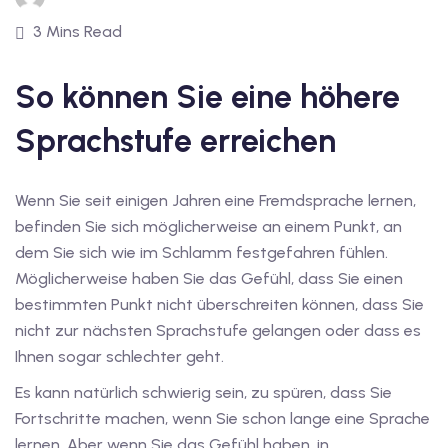
1
3 Mins Read
vkurs Deutsch C1
So können Sie eine höhere
Deutsch C1
Sprachstufe erreichen
kurs Deutsch C1
utsch C1
Wenn Sie seit einigen Jahren eine Fremdsprache lernen,
nterricht
befinden Sie sich möglicherweise an einem Punkt, an
dem Sie sich wie im Schlamm festgefahren fühlen.
Deutsch
Möglicherweise haben Sie das Gefühl, dass Sie einen
bestimmten Punkt nicht überschreiten können, dass Sie
katskurse
nicht zur nächsten Sprachstufe gelangen oder dass es
eutschkurse
Ihnen sogar schlechter geht.
chein
Es kann natürlich schwierig sein, zu spüren, dass Sie
Fortschritte machen, wenn Sie schon lange eine Sprache
tschein A1
lernen. Aber wenn Sie das Gefühl haben, in