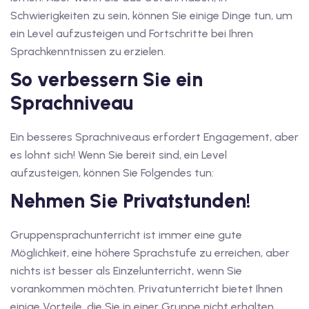
Schwierigkeiten zu sein, können Sie einige Dinge tun, um
iv Deutschkurse mit
ein Level aufzusteigen und Fortschritte bei Ihren
Sprachkenntnissen zu erzielen.
v Deutschkurse mit
So verbessern Sie ein
Sprachniveau
tschkurse mit Gutschein
Ein besseres Sprachniveaus erfordert Engagement, aber
es lohnt sich! Wenn Sie bereit sind, ein Level
dkurse mit Gutschein
aufzusteigen, können Sie Folgendes tun:
Nehmen Sie Privatstunden!
stagskurse mit
Gruppensprachunterricht ist immer eine gute
Möglichkeit, eine höhere Sprachstufe zu erreichen, aber
tschein A2
nichts ist besser als Einzelunterricht, wenn Sie
iv Deutschkurse mit
vorankommen möchten. Privatunterricht bietet Ihnen
einige Vorteile, die Sie in einer Gruppe nicht erhalten