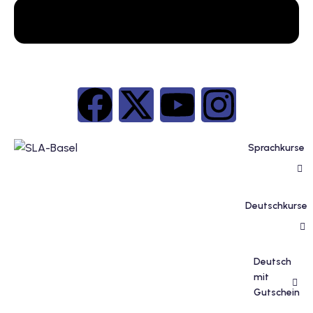
inzelunterricht
e Französisch
stest
ertifikatskurse
 Französischkurse
Sprachkurse
Deutschkurse
Portugiesischkurs
Deutsch
mit
Gutschein