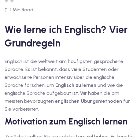
1
1 Min Read
vkurs Deutsch C1
Wie lerne ich Englisch? Vier
Deutsch C1
Grundregeln
kurs Deutsch C1
utsch C1
Englisch ist die weltweit am häufigsten gesprochene
nterricht
Sprache. Es ist bekannt, dass viele Studenten oder
erwachsene Personen intensiv über die englische
Deutsch
Sprache forschen, um
Englisch zu lernen
und wie die
englische Sprache aufgebaut ist. Wir haben die am
katskurse
meisten bevorzugten
englischen Übungsmethoden
für
eutschkurse
Sie vorbereitet.
Motivation zum Englisch lernen
chein
tschein A1
Zunächst sollten Sie ein solides Lernziel haben. Es könnte