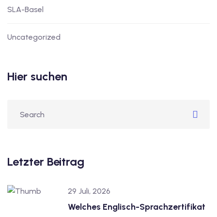
utsch
SLA-Basel
lisch
Uncategorized
anzösisch
Feiertage
Hier suchen
Letzter Beitrag
29 Juli, 2026
Welches Englisch-Sprachzertifikat