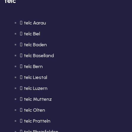
telc
telc Aarau
telc Biel
telc Baden
telc Baselland
telc Bern
telc Liestal
telc Luzern
telc Muttenz
telc Olten
telc Pratteln
telc Rheinfelden