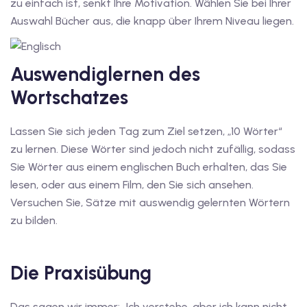
zu einfach ist, senkt Ihre Motivation. Wählen Sie bei Ihrer
Auswahl Bücher aus, die knapp über Ihrem Niveau liegen.
v Deutschkurse mit
Auswendiglernen des
tschkurse mit Gutschein
Wortschatzes
dkurse mit Gutschein
Lassen Sie sich jeden Tag zum Ziel setzen, „10 Wörter“
zu lernen. Diese Wörter sind jedoch nicht zufällig, sodass
stagskurse mit
Sie Wörter aus einem englischen Buch erhalten, das Sie
lesen, oder aus einem Film, den Sie sich ansehen.
Versuchen Sie, Sätze mit auswendig gelernten Wörtern
tschein B1
zu bilden.
iv Deutschkurse mit
Die Praxisübung
v Deutschkurse mit
Das sagen wir immer; „Ich verstehe, aber ich kann nicht