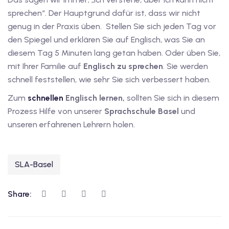
sprechen“. Der Hauptgrund dafür ist, dass wir nicht
tschkurse mit Gutschein
genug in der Praxis üben. Stellen Sie sich jeden Tag vor
den Spiegel und erklären Sie auf Englisch, was Sie an
diesem Tag 5 Minuten lang getan haben. Oder üben Sie,
dkurse mit Gutschein B1
mit Ihrer Familie auf
Englisch zu sprechen
. Sie werden
stagskurse mit
schnell feststellen, wie sehr Sie sich verbessert haben.
Zum
schnellen
Englisch lernen,
sollten Sie sich in diesem
Prozess Hilfe von unserer
Sprachschule Basel
und
tschein B2
unseren erfahrenen Lehrern holen.
iv Deutschkurse mit
SLA-Basel
v Deutschkurse mit
Share:
tschkurse mit Gutschein