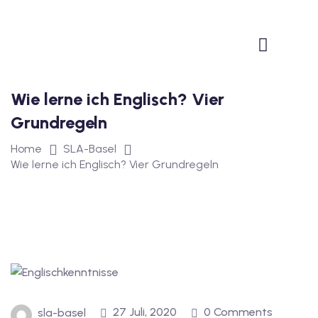
1
vkurs Deutsch B1
Deutsch B1
Wie lerne ich Englisch? Vier
kurs Deutsch B1
Grundregeln
utsch B1
Home
SLA-Basel
Wie lerne ich Englisch? Vier Grundregeln
2
ivkurs Deutsch B2
Deutsch B2
vkurs Deutsch B2
eutsch B2
27 Juli, 2020
0 Comments
sla-basel