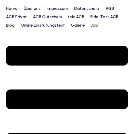
Home
Über uns
Impressum
Datenschutz
AGB
AGB Privat
AGB Gutschein
telc AGB
Fide-Test AGB
Blog
Online Einstufungstest
Galerie
Job
urs
ngstest
lunterricht
 Englisch
ifikatskurse
Englischkurse