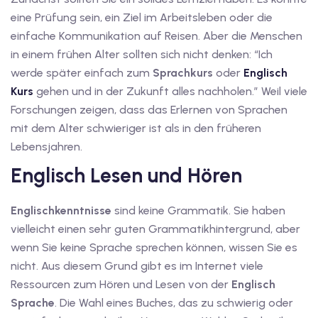
eine Prüfung sein, ein Ziel im Arbeitsleben oder die
iv Deutschkurse mit
einfache Kommunikation auf Reisen. Aber die Menschen
in einem frühen Alter sollten sich nicht denken: “Ich
v Deutschkurse mit
werde später einfach zum
Sprachkurs
oder
Englisch
Kurs
gehen und in der Zukunft alles nachholen.” Weil viele
Forschungen zeigen, dass das Erlernen von Sprachen
tschkurse mit Gutschein
mit dem Alter schwieriger ist als in den früheren
Lebensjahren.
dkurse mit Gutschein
Englisch Lesen und Hören
Englischkenntnisse
sind keine Grammatik. Sie haben
stagskurse mit
vielleicht einen sehr guten Grammatikhintergrund, aber
wenn Sie keine Sprache sprechen können, wissen Sie es
tschein A2
nicht. Aus diesem Grund gibt es im Internet viele
Ressourcen zum Hören und Lesen von der
Englisch
iv Deutschkurse mit
Sprache
. Die Wahl eines Buches, das zu schwierig oder