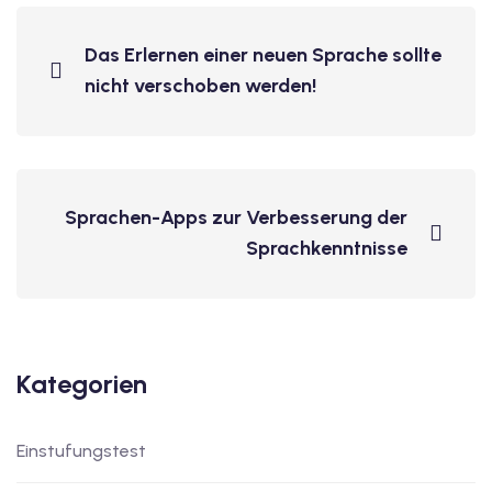
dkurse mit Gutschein
Das Erlernen einer neuen Sprache sollte
nicht verschoben werden!
stagskurse mit
Sprachen-Apps zur Verbesserung der
Sprachkenntnisse
r den fide-Test
Basel
Kategorien
orbereitung
Einstufungstest