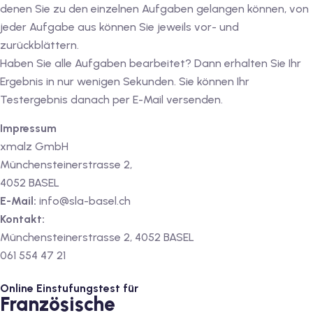
denen Sie zu den einzelnen Aufgaben gelangen können, von
v Deutschkurse mit
jeder Aufgabe aus können Sie jeweils vor- und
zurückblättern.
Haben Sie alle Aufgaben bearbeitet? Dann erhalten Sie Ihr
tschkurse mit Gutschein
Ergebnis in nur wenigen Sekunden. Sie können Ihr
Testergebnis danach per E-Mail versenden.
dkurse mit Gutschein
Impressum
xmalz GmbH
Münchensteinerstrasse 2,
stagskurse mit
4052 BASEL
E-Mail:
info@sla-basel.ch
tschein B1
Kontakt:
Münchensteinerstrasse 2, 4052 BASEL
iv Deutschkurse mit
061 554 47 21
Online Einstufungstest für
v Deutschkurse mit
Französische