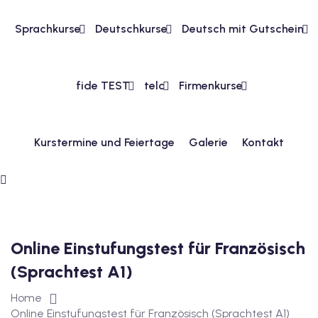
Sprachkurse
Deutschkurse
Deutsch mit Gutschein
1
vkurs Deutsch A1
fide TEST
telc
Firmenkurse
Deutsch A1
kurs Deutsch A1
Kurstermine und Feiertage
Galerie
Kontakt
utsch A1
A2
ivkurs Deutsch A2
 Deutsch A2
Online Einstufungstest für Französisch
(Sprachtest A1)
vkurs Deutsch A2
Home
eutsch A2
Online Einstufungstest für Französisch (Sprachtest A1)