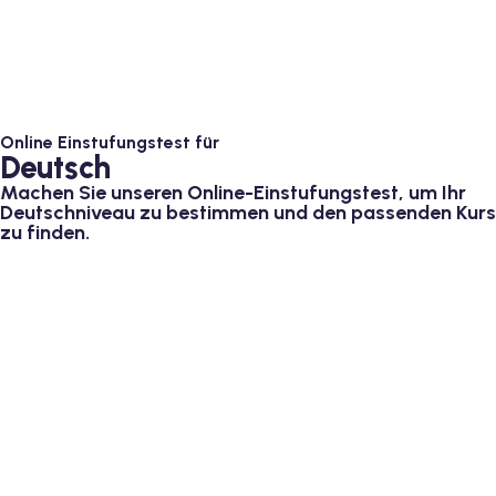
dkurse mit Gutschein
stagskurse mit
Online Einstufungstest für
Deutsch
Machen Sie unseren Online-Einstufungstest, um Ihr
Deutschniveau zu bestimmen und den passenden Kurs
zu finden.
r den fide-Test
Basel
orbereitung