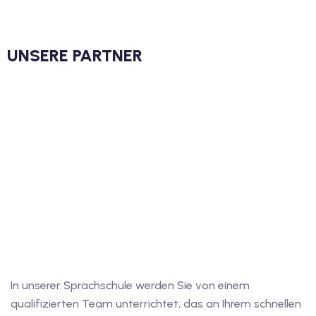
utsch
lisch
UNSERE PARTNER
anzösisch
Feiertage
In unserer Sprachschule werden Sie von einem
qualifizierten Team unterrichtet, das an Ihrem schnellen