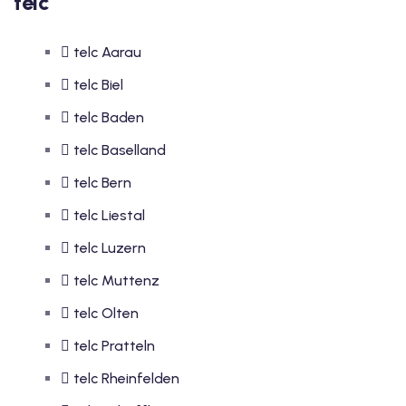
telc
telc Aarau
telc Biel
telc Baden
telc Baselland
telc Bern
telc Liestal
telc Luzern
telc Muttenz
telc Olten
telc Pratteln
telc Rheinfelden