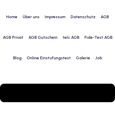
Home
Über uns
Impressum
Datenschutz
AGB
urs
AGB Privat
AGB Gutschein
telc AGB
Fide-Test AGB
ngstest
Blog
Online Einstufungstest
Galerie
Job
lunterricht
 Englisch
ifikatskurse
Englischkurse