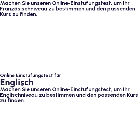
Machen Sie unseren Online-Einstufungstest, um Ihr
Französischniveau zu bestimmen und den passenden
tschkurse mit Gutschein
Kurs zu finden.
dkurse mit Gutschein B1
stagskurse mit
tschein B2
Online Einstufungstest für
Englisch
iv Deutschkurse mit
Machen Sie unseren Online-Einstufungstest, um Ihr
Englischniveau zu bestimmen und den passenden Kurs
zu finden.
v Deutschkurse mit
tschkurse mit Gutschein