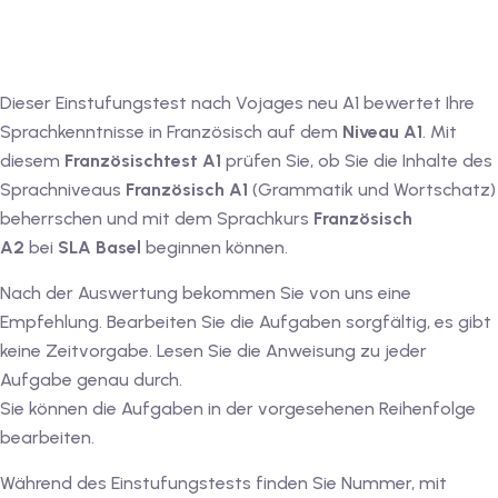
iv Deutschkurse mit
Dieser Einstufungstest nach Vojages neu A1 bewertet Ihre
v Deutschkurse mit
Sprachkenntnisse in Französisch auf dem
Niveau A1
. Mit
diesem
Französischtest A1
prüfen Sie, ob Sie die Inhalte des
tschkurse mit Gutschein
Sprachniveaus
Französisch A1
(Grammatik und Wortschatz)
beherrschen und mit dem Sprachkurs
Französisch
A2
bei
SLA Basel
beginnen können.
dkurse mit Gutschein
Nach der Auswertung bekommen Sie von uns eine
Empfehlung. Bearbeiten Sie die Aufgaben sorgfältig, es gibt
stagskurse mit
keine Zeitvorgabe. Lesen Sie die Anweisung zu jeder
Aufgabe genau durch.
Sie können die Aufgaben in der vorgesehenen Reihenfolge
tschein A2
bearbeiten.
iv Deutschkurse mit
Während des Einstufungstests finden Sie Nummer, mit