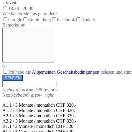
Uhrzeit:
18:30 - 20:00
Wie haben Sie uns gefunden?
Google
Empfehlung
Facebook
Andere
Bemerkung:
0
/
Ich habe die
Allgemeinen Geschäftsbedingungen
gelesen und stim
SENDEN
keyboard_arrow_left
Previous
Next
keyboard_arrow_right
A1.1 / 3 Monate / monatlich CHF 320.-
A1.2 / 3 Monate / monatlich CHF 320.-
A2.1 / 3 Monate / monatlich CHF 320.-
A2.2 / 3 Monate / monatlich CHF 320.-
B1.1 / 3 Monate / monatlich CHF 320.-
B1.2 / 3 Monate / monatlich CHF 320.-