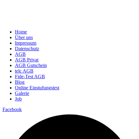
Home
Über uns
Impressum
Datenschutz
AGB
AGB Privat
AGB Gutschein
telc AGB
Fide-Test AGB
Blog
Online Einstufungstest
Galerie
Job
Facebook