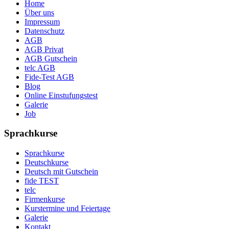
Home
Über uns
Impressum
Datenschutz
AGB
AGB Privat
AGB Gutschein
telc AGB
Fide-Test AGB
Blog
Online Einstufungstest
Galerie
Job
Sprachkurse
Sprachkurse
Deutschkurse
Deutsch mit Gutschein
fide TEST
telc
Firmenkurse
Kurstermine und Feiertage
Galerie
Kontakt