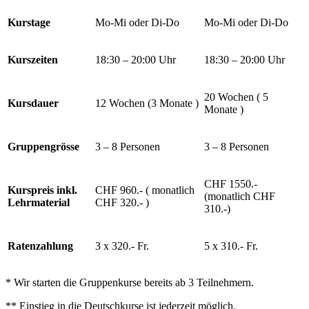
Kurstage
Mo-Mi oder Di-Do
Mo-Mi oder Di-Do
Kurszeiten
18:30 – 20:00 Uhr
18:30 – 20:00 Uhr
20 Wochen ( 5
Kursdauer
12 Wochen (3 Monate )
Monate )
Gruppengrösse
3 – 8 Personen
3 – 8 Personen
CHF 1550.-
Kurspreis inkl.
CHF 960.- ( monatlich
(monatlich CHF
Lehrmaterial
CHF 320.- )
310.-)
Ratenzahlung
3 x 320.- Fr.
5 x 310.- Fr.
* Wir starten die Gruppenkurse bereits ab 3 Teilnehmern.
** Einstieg in die Deutschkurse ist jederzeit möglich.