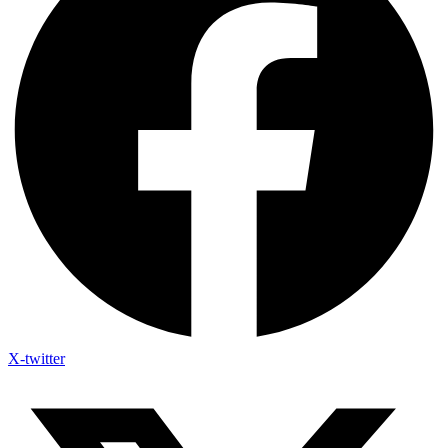
X-twitter