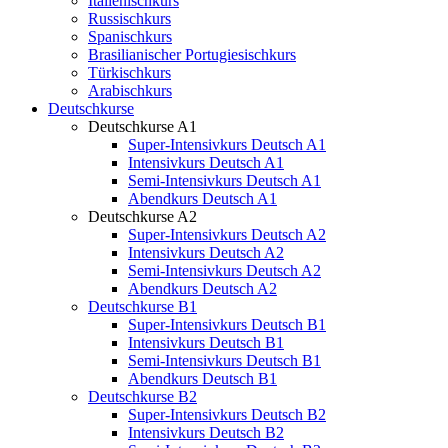
Italienischkurs
Russischkurs
Spanischkurs
Brasilianischer Portugiesischkurs
Türkischkurs
Arabischkurs
Deutschkurse
Deutschkurse A1
Super‑Intensivkurs Deutsch A1
Intensivkurs Deutsch A1
Semi‑Intensivkurs Deutsch A1
Abendkurs Deutsch A1
Deutschkurse A2
Super‑Intensivkurs Deutsch A2
Intensivkurs Deutsch A2
Semi‑Intensivkurs Deutsch A2
Abendkurs Deutsch A2
Deutschkurse B1
Super‑Intensivkurs Deutsch B1
Intensivkurs Deutsch B1
Semi‑Intensivkurs Deutsch B1
Abendkurs Deutsch B1
Deutschkurse B2
Super‑Intensivkurs Deutsch B2
Intensivkurs Deutsch B2