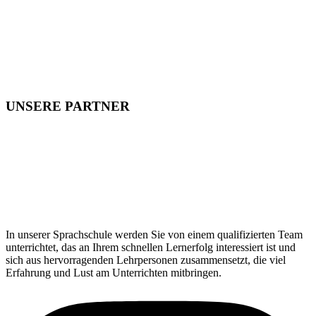
UNSERE PARTNER
In unserer Sprachschule werden Sie von einem qualifizierten Team
unterrichtet, das an Ihrem schnellen Lernerfolg interessiert ist und
sich aus hervorragenden Lehrpersonen zusammensetzt, die viel
Erfahrung und Lust am Unterrichten mitbringen.