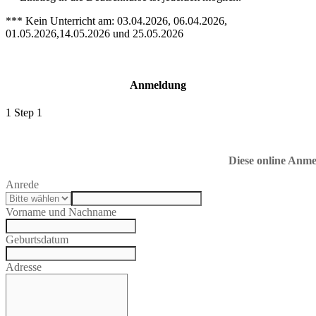
*** Kein Unterricht am: 03.04.2026, 06.04.2026,
01.05.2026,14.05.2026 und 25.05.2026
Anmeldung
1
Step 1
Diese online Anmel
Anrede
Vorname und Nachname
Geburtsdatum
Adresse