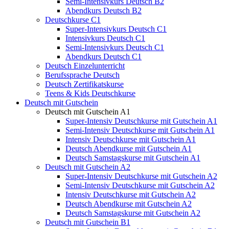
Semi‑Intensivkurs Deutsch B2
Abendkurs Deutsch B2
Deutschkurse C1
Super‑Intensivkurs Deutsch C1
Intensivkurs Deutsch C1
Semi‑Intensivkurs Deutsch C1
Abendkurs Deutsch C1
Deutsch Einzelunterricht
Berufssprache Deutsch
Deutsch Zertifikatskurse
Teens & Kids Deutschkurse
Deutsch mit Gutschein
Deutsch mit Gutschein A1
Super-Intensiv Deutschkurse mit Gutschein A1
Semi-Intensiv Deutschkurse mit Gutschein A1
Intensiv Deutschkurse mit Gutschein A1
Deutsch Abendkurse mit Gutschein A1
Deutsch Samstagskurse mit Gutschein A1
Deutsch mit Gutschein A2
Super-Intensiv Deutschkurse mit Gutschein A2
Semi-Intensiv Deutschkurse mit Gutschein A2
Intensiv Deutschkurse mit Gutschein A2
Deutsch Abendkurse mit Gutschein A2
Deutsch Samstagskurse mit Gutschein A2
Deutsch mit Gutschein B1