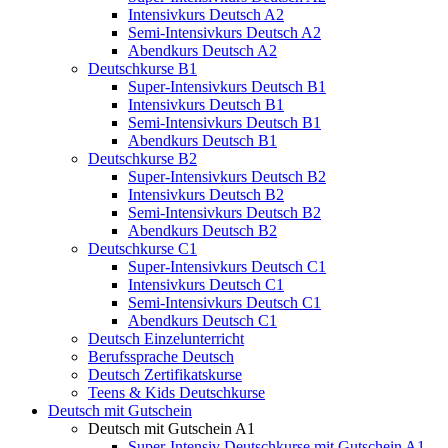
Intensivkurs Deutsch A2
Semi‑Intensivkurs Deutsch A2
Abendkurs Deutsch A2
Deutschkurse B1
Super‑Intensivkurs Deutsch B1
Intensivkurs Deutsch B1
Semi‑Intensivkurs Deutsch B1
Abendkurs Deutsch B1
Deutschkurse B2
Super‑Intensivkurs Deutsch B2
Intensivkurs Deutsch B2
Semi‑Intensivkurs Deutsch B2
Abendkurs Deutsch B2
Deutschkurse C1
Super‑Intensivkurs Deutsch C1
Intensivkurs Deutsch C1
Semi‑Intensivkurs Deutsch C1
Abendkurs Deutsch C1
Deutsch Einzelunterricht
Berufssprache Deutsch
Deutsch Zertifikatskurse
Teens & Kids Deutschkurse
Deutsch mit Gutschein
Deutsch mit Gutschein A1
Super-Intensiv Deutschkurse mit Gutschein A1