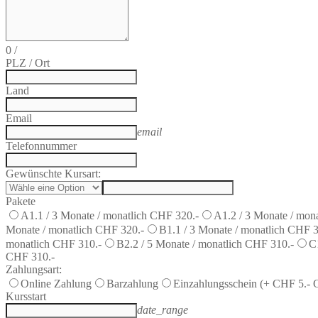
0
/
PLZ / Ort
Land
Email
email
Telefonnummer
Gewünschte Kursart:
Pakete
A1.1 / 3 Monate / monatlich CHF 320.-
A1.2 / 3 Monate / mon
Monate / monatlich CHF 320.-
B1.1 / 3 Monate / monatlich CHF 3
monatlich CHF 310.-
B2.2 / 5 Monate / monatlich CHF 310.-
C
CHF 310.-
Zahlungsart:
Online Zahlung
Barzahlung
Einzahlungsschein (+ CHF 5.- 
Kursstart
date_range