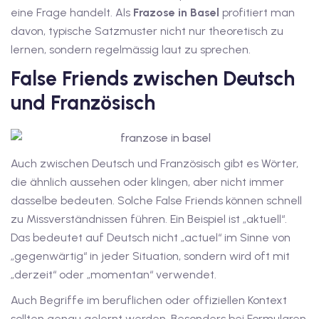
eine Frage handelt. Als
Frazose in Basel
profitiert man
v Deutschkurse mit
davon, typische Satzmuster nicht nur theoretisch zu
lernen, sondern regelmässig laut zu sprechen.
False Friends zwischen Deutsch
tschkurse mit Gutschein
und Französisch
dkurse mit Gutschein
Auch zwischen Deutsch und Französisch gibt es Wörter,
stagskurse mit
die ähnlich aussehen oder klingen, aber nicht immer
dasselbe bedeuten. Solche False Friends können schnell
zu Missverständnissen führen. Ein Beispiel ist „aktuell“.
tschein B1
Das bedeutet auf Deutsch nicht „actuel“ im Sinne von
iv Deutschkurse mit
„gegenwärtig“ in jeder Situation, sondern wird oft mit
„derzeit“ oder „momentan“ verwendet.
Auch Begriffe im beruflichen oder offiziellen Kontext
v Deutschkurse mit
sollten genau gelernt werden. Besonders bei Formularen,