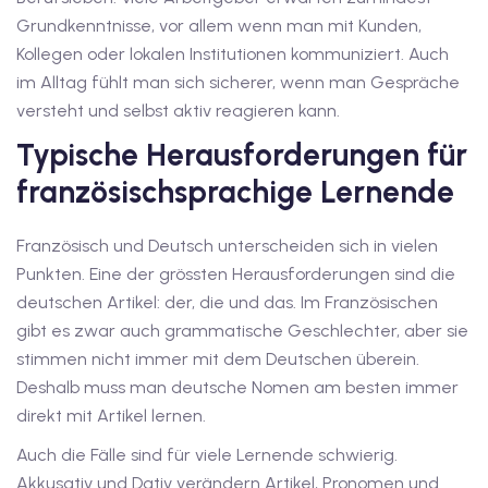
Grundkenntnisse, vor allem wenn man mit Kunden,
1
Kollegen oder lokalen Institutionen kommuniziert. Auch
vkurs Deutsch B1
im Alltag fühlt man sich sicherer, wenn man Gespräche
versteht und selbst aktiv reagieren kann.
Deutsch B1
Typische Herausforderungen für
kurs Deutsch B1
französischsprachige Lernende
utsch B1
Französisch und Deutsch unterscheiden sich in vielen
2
Punkten. Eine der grössten Herausforderungen sind die
deutschen Artikel: der, die und das. Im Französischen
ivkurs Deutsch B2
gibt es zwar auch grammatische Geschlechter, aber sie
Deutsch B2
stimmen nicht immer mit dem Deutschen überein.
Deshalb muss man deutsche Nomen am besten immer
vkurs Deutsch B2
direkt mit Artikel lernen.
eutsch B2
Auch die Fälle sind für viele Lernende schwierig.
Akkusativ und Dativ verändern Artikel, Pronomen und