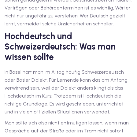
Verträgen oder Behördenterminen ist es wichtig, Wörter
tschkurse mit Gutschein
nicht nur ungefähr zu verstehen. Wer Deutsch gezielt
lernt, vermeidet solche Unsicherheiten schneller.
Hochdeutsch und
dkurse mit Gutschein B1
Schweizerdeutsch: Was man
stagskurse mit
wissen sollte
tschein B2
In Basel hört man im Alltag häufig Schweizerdeutsch
oder Basler Dialekt. Für Lernende kann das am Anfang
iv Deutschkurse mit
verwirrend sein, weil der Dialekt anders klingt als das
Hochdeutsch im Kurs. Trotzdem ist Hochdeutsch die
v Deutschkurse mit
richtige Grundlage. Es wird geschrieben, unterrichtet
und in vielen offiziellen Situationen verwendet.
Man sollte sich also nicht entmutigen lassen, wenn man
tschkurse mit Gutschein
Gespräche auf der Straße oder im Tram nicht sofort