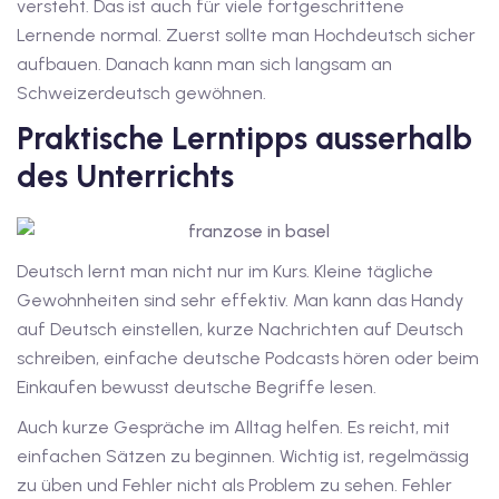
versteht. Das ist auch für viele fortgeschrittene
dkurse mit Gutschein
Lernende normal. Zuerst sollte man Hochdeutsch sicher
aufbauen. Danach kann man sich langsam an
Schweizerdeutsch gewöhnen.
stagskurse mit
Praktische Lerntipps ausserhalb
des Unterrichts
Deutsch lernt man nicht nur im Kurs. Kleine tägliche
r den fide-Test
Gewohnheiten sind sehr effektiv. Man kann das Handy
auf Deutsch einstellen, kurze Nachrichten auf Deutsch
schreiben, einfache deutsche Podcasts hören oder beim
Basel
Einkaufen bewusst deutsche Begriffe lesen.
orbereitung
Auch kurze Gespräche im Alltag helfen. Es reicht, mit
einfachen Sätzen zu beginnen. Wichtig ist, regelmässig
zu üben und Fehler nicht als Problem zu sehen. Fehler