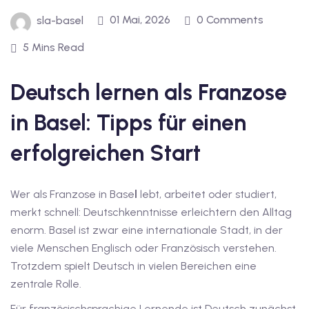
inzelunterricht
01 Mai, 2026
0 Comments
sla-basel
e Französisch
stest
5 Mins Read
ertifikatskurse
Deutsch lernen als Franzose
 Französischkurse
in Basel: Tipps für einen
erfolgreichen Start
Wer als Franzose in Base
l
lebt, arbeitet oder studiert,
merkt schnell: Deutschkenntnisse erleichtern den Alltag
Portugiesischkurs
enorm. Basel ist zwar eine internationale Stadt, in der
viele Menschen Englisch oder Französisch verstehen.
Trotzdem spielt Deutsch in vielen Bereichen eine
zentrale Rolle.
Für französischsprachige Lernende ist Deutsch zunächst