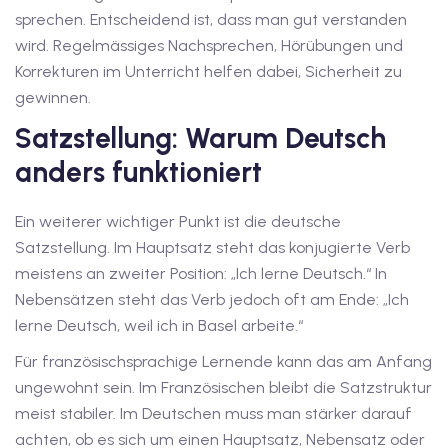
sprechen. Entscheidend ist, dass man gut verstanden
iv Deutschkurse mit
wird. Regelmässiges Nachsprechen, Hörübungen und
Korrekturen im Unterricht helfen dabei, Sicherheit zu
v Deutschkurse mit
gewinnen.
Satzstellung: Warum Deutsch
anders funktioniert
tschkurse mit Gutschein
Ein weiterer wichtiger Punkt ist die deutsche
dkurse mit Gutschein
Satzstellung. Im Hauptsatz steht das konjugierte Verb
meistens an zweiter Position: „Ich lerne Deutsch.“ In
Nebensätzen steht das Verb jedoch oft am Ende: „Ich
stagskurse mit
lerne Deutsch, weil ich in Basel arbeite.“
Für französischsprachige Lernende kann das am Anfang
tschein A2
ungewohnt sein. Im Französischen bleibt die Satzstruktur
meist stabiler. Im Deutschen muss man stärker darauf
iv Deutschkurse mit
achten, ob es sich um einen Hauptsatz, Nebensatz oder