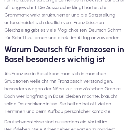
oft ungewohnt. Die Aussprache klingt härter, die
1
Grammatik wirkt strukturierter und die Satzstellung
unterscheidet sich deutlich vom Französischen.
vkurs Deutsch A1
Gleichzeitig gibt es viele Möglichkeiten, Deutsch Schritt
für Schritt zu lernen und direkt im Alltag anzuwenden.
Deutsch A1
Warum Deutsch für Franzosen in
kurs Deutsch A1
Basel besonders wichtig ist
utsch A1
Als Franzose in Basel kann man sich in manchen
A2
Situationen vielleicht mit Französisch verständigen,
ivkurs Deutsch A2
besonders wegen der Nähe zur französischen Grenze.
Doch wer langfristig in Basel bleiben möchte, braucht
 Deutsch A2
solide Deutschkenntnisse. Sie helfen bei offiziellen
Terminen und beim Aufbau persönlicher Kontakte.
vkurs Deutsch A2
Deutschkenntnisse sind ausserdem ein Vorteil im
eutsch A2
Berufsleben. Viele Arbeitgeber erwarten zumindest