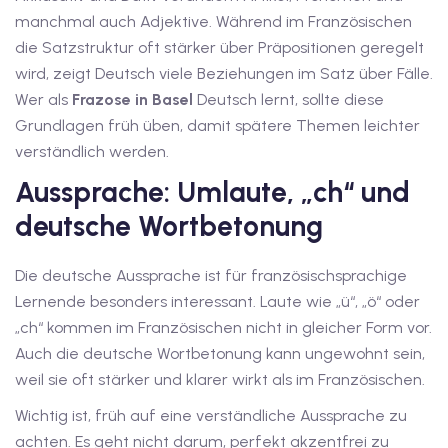
1
manchmal auch Adjektive. Während im Französischen
die Satzstruktur oft stärker über Präpositionen geregelt
vkurs Deutsch C1
wird, zeigt Deutsch viele Beziehungen im Satz über Fälle.
Deutsch C1
Wer als
Frazose in Basel
Deutsch lernt, sollte diese
Grundlagen früh üben, damit spätere Themen leichter
kurs Deutsch C1
verständlich werden.
utsch C1
Aussprache: Umlaute, „ch“ und
deutsche Wortbetonung
nterricht
Deutsch
Die deutsche Aussprache ist für französischsprachige
Lernende besonders interessant. Laute wie „ü“, „ö“ oder
katskurse
„ch“ kommen im Französischen nicht in gleicher Form vor.
eutschkurse
Auch die deutsche Wortbetonung kann ungewohnt sein,
weil sie oft stärker und klarer wirkt als im Französischen.
chein
Wichtig ist, früh auf eine verständliche Aussprache zu
tschein A1
achten. Es geht nicht darum, perfekt akzentfrei zu