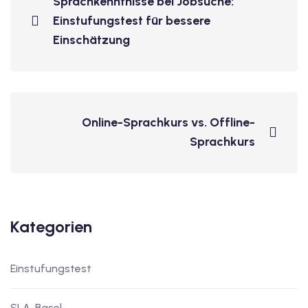
Sprachkenntnisse bei Jobsuche:
Einstufungstest für bessere
v Deutschkurse mit
Einschätzung
tschkurse mit Gutschein
dkurse mit Gutschein
Online-Sprachkurs vs. Offline-
Sprachkurs
stagskurse mit
tschein B1
Kategorien
iv Deutschkurse mit
Einstufungstest
v Deutschkurse mit
SLA-Basel