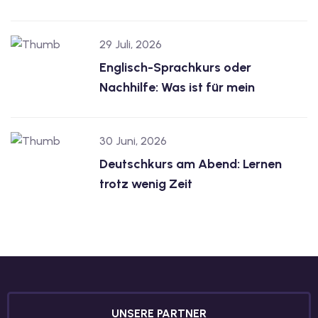
dkurse mit Gutschein
29 Juli, 2026
Englisch-Sprachkurs oder
stagskurse mit
Nachhilfe: Was ist für mein
30 Juni, 2026
Deutschkurs am Abend: Lernen
r den fide-Test
trotz wenig Zeit
Basel
orbereitung
UNSERE PARTNER