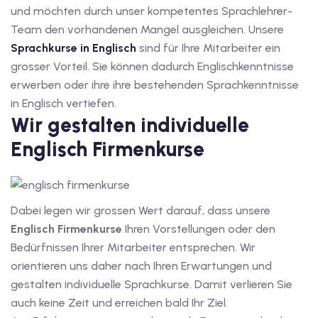
und möchten durch unser kompetentes Sprachlehrer-
Team den vorhandenen Mangel ausgleichen. Unsere
1
Sprachkurse in Englisch
sind für Ihre Mitarbeiter ein
vkurs Deutsch A1
grosser Vorteil. Sie können dadurch Englischkenntnisse
erwerben oder ihre ihre bestehenden Sprachkenntnisse
Deutsch A1
in Englisch vertiefen.
Wir gestalten individuelle
kurs Deutsch A1
Englisch Firmenkurse
utsch A1
A2
Dabei legen wir grossen Wert darauf, dass unsere
ivkurs Deutsch A2
Englisch Firmenkurse
Ihren Vorstellungen oder den
 Deutsch A2
Bedürfnissen Ihrer Mitarbeiter entsprechen. Wir
orientieren uns daher nach Ihren Erwartungen und
vkurs Deutsch A2
gestalten individuelle Sprachkurse. Damit verlieren Sie
auch keine Zeit und erreichen bald Ihr Ziel.
eutsch A2