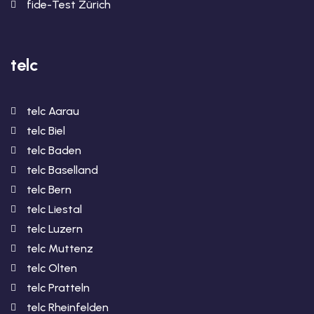
fide-Test Zürich
telc
telc Aarau
telc Biel
telc Baden
telc Baselland
telc Bern
telc Liestal
telc Luzern
telc Muttenz
telc Olten
telc Pratteln
telc Rheinfelden