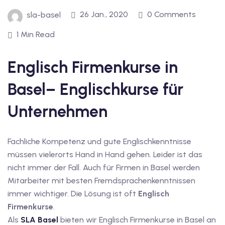
inzelunterricht
26 Jan., 2020
0 Comments
sla-basel
e Französisch
stest
1 Min Read
ertifikatskurse
Englisch Firmenkurse in
 Französischkurse
Basel– Englischkurse für
Unternehmen
Fachliche Kompetenz und gute Englischkenntnisse
müssen vielerorts Hand in Hand gehen. Leider ist das
Portugiesischkurs
nicht immer der Fall. Auch für Firmen in Basel werden
Mitarbeiter mit besten Fremdsprachenkenntnissen
immer wichtiger. Die Lösung ist oft
Englisch
Firmenkurse
.
Als
SLA Basel
bieten wir Englisch Firmenkurse in Basel an