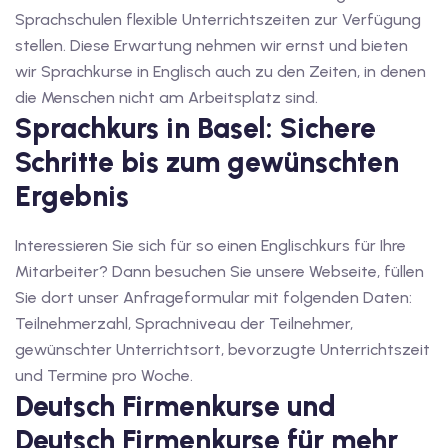
1
Sprachschulen flexible Unterrichtszeiten zur Verfügung
stellen. Diese Erwartung nehmen wir ernst und bieten
vkurs Deutsch C1
wir Sprachkurse in Englisch auch zu den Zeiten, in denen
Deutsch C1
die Menschen nicht am Arbeitsplatz sind.
Sprachkurs in Basel: Sichere
kurs Deutsch C1
Schritte bis zum gewünschten
utsch C1
Ergebnis
nterricht
Interessieren Sie sich für so einen Englischkurs für Ihre
Deutsch
Mitarbeiter? Dann besuchen Sie unsere Webseite, füllen
Sie dort unser Anfrageformular mit folgenden Daten:
katskurse
Teilnehmerzahl, Sprachniveau der Teilnehmer,
eutschkurse
gewünschter Unterrichtsort, bevorzugte Unterrichtszeit
und Termine pro Woche.
chein
Deutsch Firmenkurse und
Deutsch Firmenkurse für mehr
tschein A1