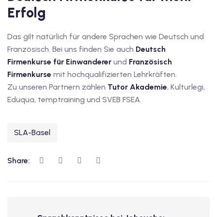
Erfolg
iv Deutschkurse mit
Das gilt natürlich für andere Sprachen wie Deutsch und
v Deutschkurse mit
Französisch. Bei uns finden Sie auch
Deutsch
Firmenkurse für Einwanderer
und
Französisch
Firmenkurse
mit hochqualifizierten Lehrkräften.
tschkurse mit Gutschein
Zu unseren Partnern zählen
Tutor Akademie
, Kulturlegi,
Eduqua, temptraining und SVEB FSEA.
dkurse mit Gutschein
SLA-Basel
stagskurse mit
Share:
tschein A2
iv Deutschkurse mit