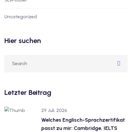
tschkurse mit Gutschein
Uncategorized
dkurse mit Gutschein B1
Hier suchen
stagskurse mit
tschein B2
iv Deutschkurse mit
Letzter Beitrag
v Deutschkurse mit
29 Juli, 2026
tschkurse mit Gutschein
Welches Englisch-Sprachzertifikat
passt zu mir: Cambridge, IELTS