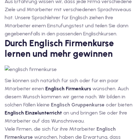
Aus Erfahrung wissen wir, dass jede Firma verschiedene
1
Ziele und Mitarbeiter mit verschiedenen Sprachniveaus
hat. Unsere Sprachlehrer für Englisch ziehen Ihre
vkurs Deutsch B1
Mitarbeiter einem Einstufungstest und teilen Sie dann
gegebenenfalls in den passenden Englischkursen.
Deutsch B1
Durch Englisch Firmenkurse
kurs Deutsch B1
lernen und mehr gewinnen
utsch B1
2
Sie können sich natürlich für sich oder für ein paar
ivkurs Deutsch B2
Mitarbeiter einen
Englisch Firmenkurs
wünschen. Auch
diesem Wunsch kommen wir gerne nach. Wir bilden in
Deutsch B2
solchen Fällen kleine
Englisch Gruppenkurse
oder bieten
Englisch Einzelunterricht
an und bringen Sie oder Ihre
vkurs Deutsch B2
Mitarbeiter auf das Wunschniveau.
eutsch B2
Viele Firmen, die sich für ihre Mitarbeiter
Englisch
Firmenkurse
wünschen, haben die Erwartung, dass