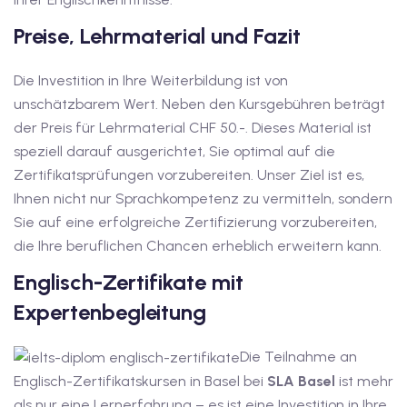
utsch
Preise, Lehrmaterial und Fazit
lisch
Die Investition in Ihre Weiterbildung ist von
anzösisch
unschätzbarem Wert. Neben den Kursgebühren beträgt
der Preis für Lehrmaterial CHF 50.-. Dieses Material ist
Feiertage
speziell darauf ausgerichtet, Sie optimal auf die
Zertifikatsprüfungen vorzubereiten. Unser Ziel ist es,
Ihnen nicht nur Sprachkompetenz zu vermitteln, sondern
Sie auf eine erfolgreiche Zertifizierung vorzubereiten,
die Ihre beruflichen Chancen erheblich erweitern kann.
Englisch-Zertifikate mit
Expertenbegleitung
Die Teilnahme an
Englisch-Zertifikatskursen in Basel bei
SLA Basel
ist mehr
als nur eine Lernerfahrung – es ist eine Investition in Ihre