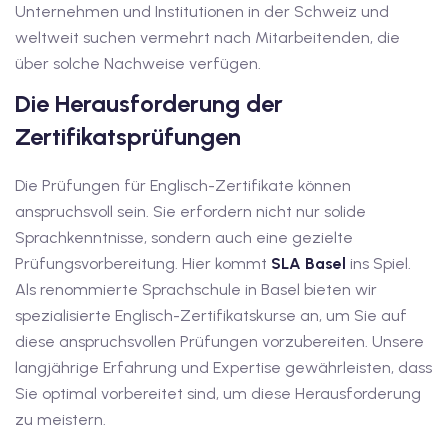
Unternehmen und Institutionen in der Schweiz und
v Deutschkurse mit
weltweit suchen vermehrt nach Mitarbeitenden, die
über solche Nachweise verfügen.
Die Herausforderung der
tschkurse mit Gutschein
Zertifikatsprüfungen
dkurse mit Gutschein
Die Prüfungen für Englisch-Zertifikate können
anspruchsvoll sein. Sie erfordern nicht nur solide
Sprachkenntnisse, sondern auch eine gezielte
stagskurse mit
Prüfungsvorbereitung. Hier kommt
SLA Basel
ins Spiel.
Als renommierte Sprachschule in Basel bieten wir
tschein B1
spezialisierte Englisch-Zertifikatskurse an, um Sie auf
diese anspruchsvollen Prüfungen vorzubereiten. Unsere
iv Deutschkurse mit
langjährige Erfahrung und Expertise gewährleisten, dass
Sie optimal vorbereitet sind, um diese Herausforderung
zu meistern.
v Deutschkurse mit