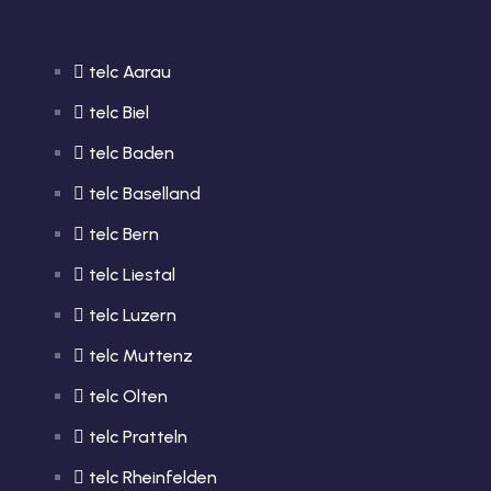
telc Aarau
telc Biel
telc Baden
telc Baselland
telc Bern
telc Liestal
telc Luzern
telc Muttenz
telc Olten
telc Pratteln
telc Rheinfelden