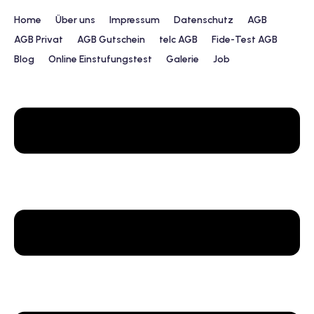
Home
Über uns
Impressum
Datenschutz
AGB
AGB Privat
AGB Gutschein
telc AGB
Fide-Test AGB
Blog
Online Einstufungstest
Galerie
Job
urs
ngstest
lunterricht
 Englisch
ifikatskurse
Englischkurse