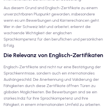
iv Deutschkurse mit
Aus diesem Grund sind Englisch-Zertifikate zu einem
unverzichtbaren Pluspunkt geworden, insbesondere
wenn es um Bewerbungen und Karrierechancen geht.
v Deutschkurse mit
Wer in der Schweiz lebt und arbeitet, erkennt die
wachsende Wichtigkeit der englischen
Sprachkompetenz für den beruflichen und persönlichen
tschkurse mit Gutschein
Erfolg.
Die Relevanz von Englisch-Zertifikaten
dkurse mit Gutschein
Englisch-Zertifikate sind nicht nur eine Bestätigung der
Sprachkenntnisse, sondern auch ein internationales
stagskurse mit
Aushängeschild. Die Anerkennung und Validierung der
Fähigkeiten durch diese Zertifikate öffnen Türen zu
tschein A2
globalen Möglichkeiten. Bei Bewerbungen sind sie ein
starkes Indiz für Ihre Sprachkompetenz und Ihre
iv Deutschkurse mit
Fähigkeit, in einem internationalen Umfeld zu arbeiten.