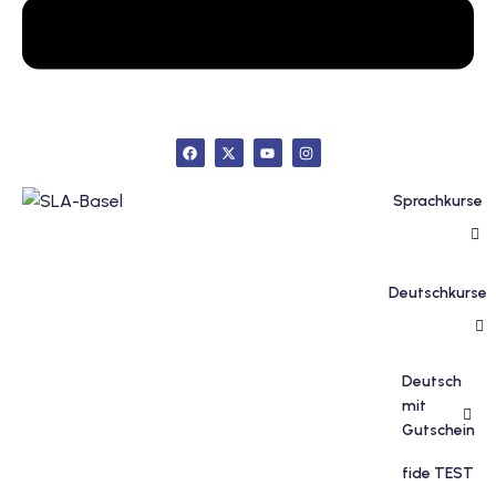
inzelunterricht
e Französisch
stest
ertifikatskurse
 Französischkurse
Sprachkurse
Deutschkurse
Portugiesischkurs
Deutsch
mit
Gutschein
fide TEST