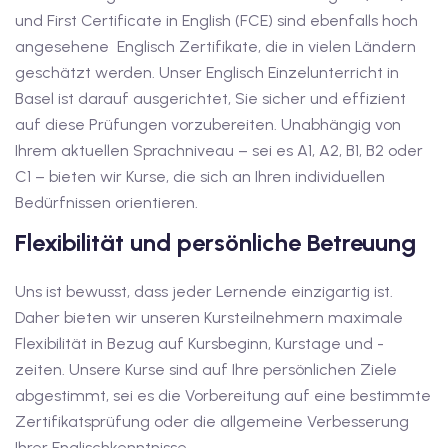
und First Certificate in English (FCE) sind ebenfalls hoch
dkurse mit Gutschein
angesehene Englisch Zertifikate, die in vielen Ländern
geschätzt werden. Unser Englisch Einzelunterricht in
stagskurse mit
Basel ist darauf ausgerichtet, Sie sicher und effizient
auf diese Prüfungen vorzubereiten. Unabhängig von
Ihrem aktuellen Sprachniveau – sei es A1, A2, B1, B2 oder
C1 – bieten wir Kurse, die sich an Ihren individuellen
Bedürfnissen orientieren.
Flexibilität und persönliche Betreuung
r den fide-Test
Uns ist bewusst, dass jeder Lernende einzigartig ist.
Daher bieten wir unseren Kursteilnehmern maximale
Basel
Flexibilität in Bezug auf Kursbeginn, Kurstage und -
zeiten. Unsere Kurse sind auf Ihre persönlichen Ziele
orbereitung
abgestimmt, sei es die Vorbereitung auf eine bestimmte
Zertifikatsprüfung oder die allgemeine Verbesserung
Ihrer Englischkenntnisse.