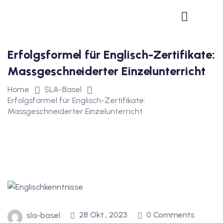
1
vkurs Deutsch B1
Erfolgsformel für Englisch-Zertifikate:
Deutsch B1
Massgeschneiderter Einzelunterricht
kurs Deutsch B1
Home
SLA-Basel
utsch B1
Erfolgsformel für Englisch-Zertifikate:
Massgeschneiderter Einzelunterricht
2
ivkurs Deutsch B2
Deutsch B2
vkurs Deutsch B2
eutsch B2
28 Okt., 2023
0 Comments
sla-basel