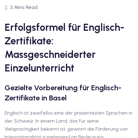
1
3 Mins Read
vkurs Deutsch C1
Erfolgsformel für Englisch-
Deutsch C1
Zertifikate:
kurs Deutsch C1
Massgeschneiderter
utsch C1
Einzelunterricht
nterricht
Deutsch
Gezielte Vorbereitung für Englisch-
katskurse
Zertifikate in Basel
eutschkurse
Englisch ist zweifellos eine der präsentesten Sprachen in
chein
der Schweiz. In einem Land, das für seine
Vielsprachigkeit bekannt ist, gewinnt die Förderung von
tschein A1
Internationalität zunehmend an Bedeutung.