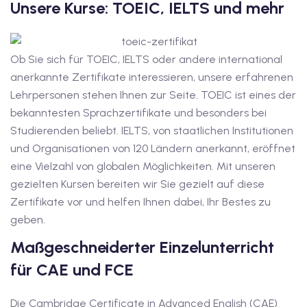
Unsere Kurse: TOEIC, IELTS und mehr
tschkurse mit Gutschein
Ob Sie sich für TOEIC, IELTS oder andere international
anerkannte Zertifikate interessieren, unsere erfahrenen
dkurse mit Gutschein B1
Lehrpersonen stehen Ihnen zur Seite. TOEIC ist eines der
stagskurse mit
bekanntesten Sprachzertifikate und besonders bei
Studierenden beliebt. IELTS, von staatlichen Institutionen
und Organisationen von 120 Ländern anerkannt, eröffnet
tschein B2
eine Vielzahl von globalen Möglichkeiten. Mit unseren
iv Deutschkurse mit
gezielten Kursen bereiten wir Sie gezielt auf diese
Zertifikate vor und helfen Ihnen dabei, Ihr Bestes zu
geben.
v Deutschkurse mit
Maßgeschneiderter Einzelunterricht
für CAE und FCE
tschkurse mit Gutschein
Die Cambridge Certificate in Advanced English (CAE)