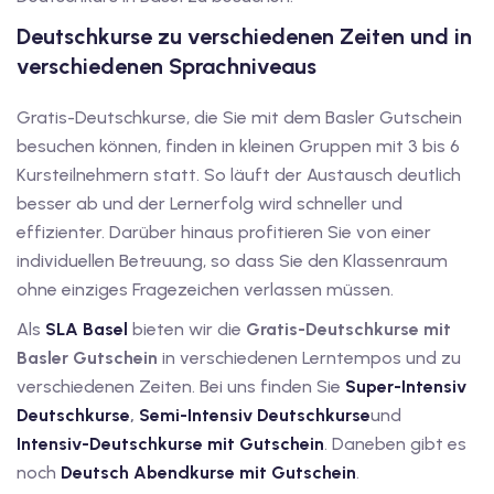
Deutschkurse zu verschiedenen Zeiten und in
v Deutschkurse mit
verschiedenen Sprachniveaus
tschkurse mit Gutschein
Gratis-Deutschkurse, die Sie mit dem Basler Gutschein
besuchen können, finden in kleinen Gruppen mit 3 bis 6
Kursteilnehmern statt. So läuft der Austausch deutlich
dkurse mit Gutschein
besser ab und der Lernerfolg wird schneller und
effizienter. Darüber hinaus profitieren Sie von einer
individuellen Betreuung, so dass Sie den Klassenraum
stagskurse mit
ohne einziges Fragezeichen verlassen müssen.
Als
SLA Basel
bieten wir die
Gratis-Deutschkurse mit
tschein B1
Basler Gutschein
in verschiedenen Lerntempos und zu
verschiedenen Zeiten. Bei uns finden Sie
Super-Intensiv
iv Deutschkurse mit
Deutschkurse
,
Semi-Intensiv Deutschkurse
und
Intensiv-Deutschkurse mit Gutschein
. Daneben gibt es
v Deutschkurse mit
noch
Deutsch Abendkurse mit Gutschein
.