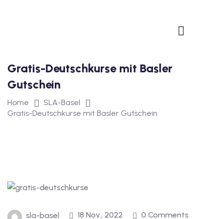
1
vkurs Deutsch B1
Deutsch B1
Gratis-Deutschkurse mit Basler
kurs Deutsch B1
Gutschein
utsch B1
Home
SLA-Basel
Gratis-Deutschkurse mit Basler Gutschein
2
ivkurs Deutsch B2
Deutsch B2
vkurs Deutsch B2
eutsch B2
18 Nov., 2022
0 Comments
sla-basel