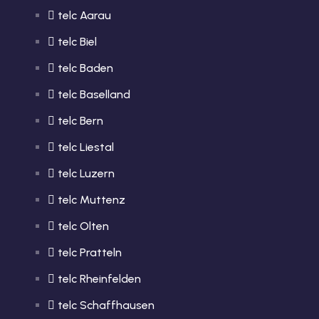
telc Aarau
telc Biel
telc Baden
telc Baselland
telc Bern
telc Liestal
telc Luzern
telc Muttenz
telc Olten
telc Pratteln
telc Rheinfelden
telc Schaffhausen