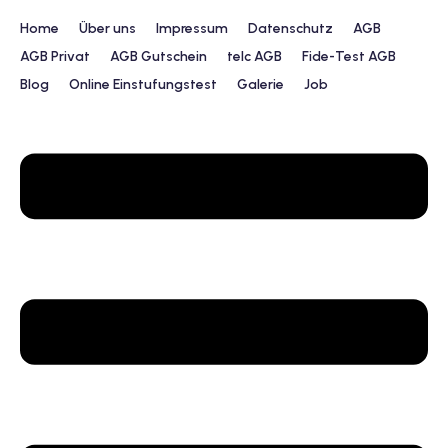
Home
Über uns
Impressum
Datenschutz
AGB
AGB Privat
AGB Gutschein
telc AGB
Fide-Test AGB
Blog
Online Einstufungstest
Galerie
Job
urs
ngstest
lunterricht
 Englisch
ifikatskurse
Englischkurse