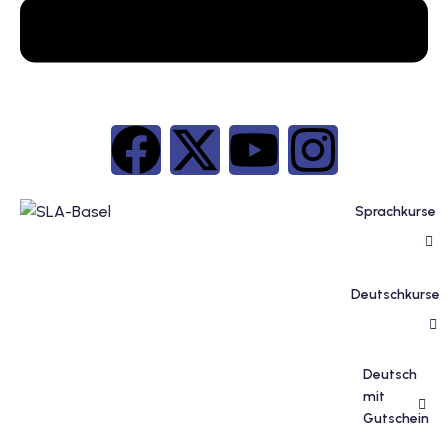
inzelunterricht
e Französisch
stest
ertifikatskurse
 Französischkurse
Sprachkurse
Deutschkurse
Portugiesischkurs
Deutsch
mit
Gutschein