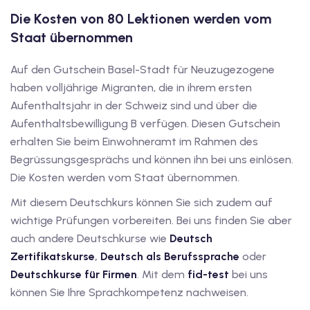
Die Kosten von 80 Lektionen werden vom
dkurse mit Gutschein
Staat übernommen
stagskurse mit
Auf den Gutschein Basel-Stadt für Neuzugezogene
haben volljährige Migranten, die in ihrem ersten
Aufenthaltsjahr in der Schweiz sind und über die
Aufenthaltsbewilligung B verfügen. Diesen Gutschein
erhalten Sie beim Einwohneramt im Rahmen des
Begrüssungsgesprächs und können ihn bei uns einlösen.
r den fide-Test
Die Kosten werden vom Staat übernommen.
Mit diesem Deutschkurs können Sie sich zudem auf
wichtige Prüfungen vorbereiten. Bei uns finden Sie aber
Basel
auch andere Deutschkurse wie
Deutsch
Zertifikatskurse
,
Deutsch als Berufssprache
oder
orbereitung
Deutschkurse für Firmen
. Mit dem
fid-test
bei uns
können Sie Ihre Sprachkompetenz nachweisen.