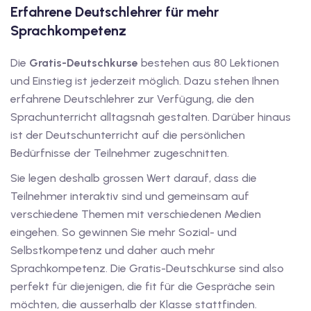
Erfahrene Deutschlehrer für mehr
Sprachkompetenz
tschkurse mit Gutschein
Die
Gratis-Deutschkurse
bestehen aus 80 Lektionen
dkurse mit Gutschein B1
und Einstieg ist jederzeit möglich. Dazu stehen Ihnen
erfahrene Deutschlehrer zur Verfügung, die den
stagskurse mit
Sprachunterricht alltagsnah gestalten. Darüber hinaus
ist der Deutschunterricht auf die persönlichen
Bedürfnisse der Teilnehmer zugeschnitten.
tschein B2
Sie legen deshalb grossen Wert darauf, dass die
iv Deutschkurse mit
Teilnehmer interaktiv sind und gemeinsam auf
verschiedene Themen mit verschiedenen Medien
eingehen. So gewinnen Sie mehr Sozial- und
v Deutschkurse mit
Selbstkompetenz und daher auch mehr
Sprachkompetenz. Die Gratis-Deutschkurse sind also
tschkurse mit Gutschein
perfekt für diejenigen, die fit für die Gespräche sein
möchten, die ausserhalb der Klasse stattfinden.