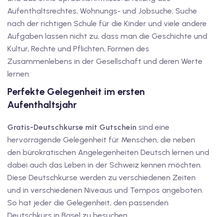
Aufenthaltsrechtes, Wohnungs- und Jobsuche, Suche
iv Deutschkurse mit
nach der richtigen Schule für die Kinder und viele andere
Aufgaben lassen nicht zu, dass man die Geschichte und
v Deutschkurse mit
Kultur, Rechte und Pflichten, Formen des
Zusammenlebens in der Gesellschaft und deren Werte
lernen.
tschkurse mit Gutschein
Perfekte Gelegenheit im ersten
Aufenthaltsjahr
dkurse mit Gutschein
Gratis-Deutschkurse mit Gutschein
sind eine
hervorragende Gelegenheit für Menschen, die neben
stagskurse mit
den bürokratischen Angelegenheiten Deutsch lernen und
dabei auch das Leben in der Schweiz kennen möchten.
Diese Deutschkurse werden zu verschiedenen Zeiten
tschein A2
und in verschiedenen Niveaus und Tempos angeboten.
iv Deutschkurse mit
So hat jeder die Gelegenheit, den passenden
Deutschkurs in Basel zu besuchen.