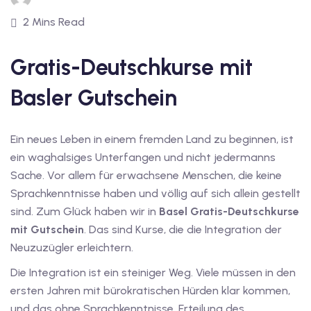
1
2 Mins Read
vkurs Deutsch C1
Gratis-Deutschkurse mit
Deutsch C1
Basler Gutschein
kurs Deutsch C1
utsch C1
Ein neues Leben in einem fremden Land zu beginnen, ist
nterricht
ein waghalsiges Unterfangen und nicht jedermanns
Sache. Vor allem für erwachsene Menschen, die keine
Deutsch
Sprachkenntnisse haben und völlig auf sich allein gestellt
sind. Zum Glück haben wir in
Basel Gratis-Deutschkurse
katskurse
mit Gutschein
. Das sind Kurse, die die Integration der
eutschkurse
Neuzuzügler erleichtern.
chein
Die Integration ist ein steiniger Weg. Viele müssen in den
ersten Jahren mit bürokratischen Hürden klar kommen,
tschein A1
und das ohne Sprachkenntnisse. Erteilung des