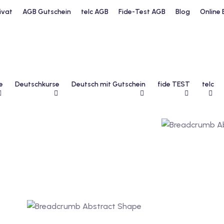
ivat
AGB Gutschein
telc AGB
Fide-Test AGB
Blog
Online 
e
Deutschkurse
Deutsch mit Gutschein
fide TEST
telc