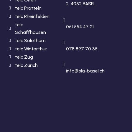
2, 4052 BASEL
telc Pratteln
telc Rheinfelden
telc
061 554 47 21
Schaffhausen
telc Solothurn
telc Winterthur
078 897 70 35
telc Zug
telc Zürich
info@sla-basel.ch