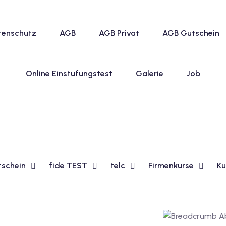
tenschutz
AGB
AGB Privat
AGB Gutschein
Online Einstufungstest
Galerie
Job
tschein
fide TEST
telc
Firmenkurse
Ku