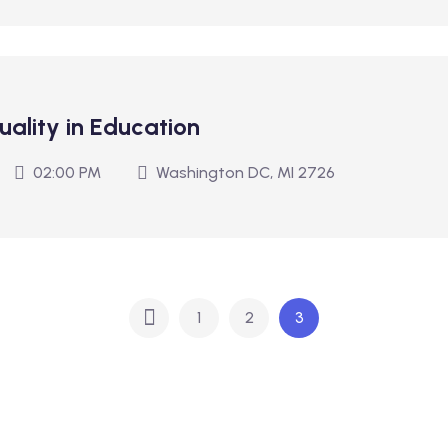
uality in Education
02:00 PM
Washington DC, MI 2726
1
2
3