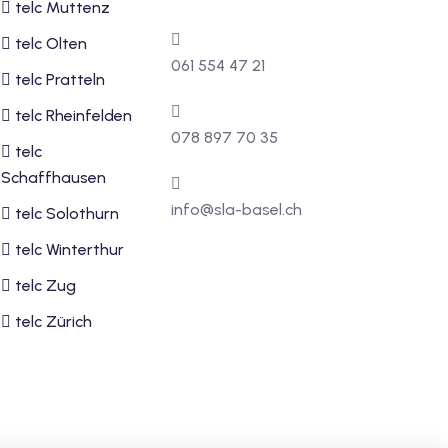
telc Muttenz
telc Olten
061 554 47 21
telc Pratteln
telc Rheinfelden
078 897 70 35
telc
Schaffhausen
info@sla-basel.ch
telc Solothurn
telc Winterthur
telc Zug
telc Zürich