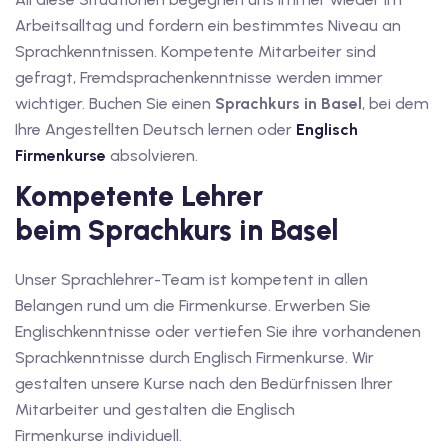
Arbeitsalltag und fordern ein bestimmtes Niveau an
1
Sprachkenntnissen. Kompetente Mitarbeiter sind
gefragt, Fremdsprachenkenntnisse werden immer
vkurs Deutsch A1
wichtiger. Buchen Sie einen
Sprachkurs in Basel
, bei dem
Ihre Angestellten Deutsch lernen oder
Englisch
Deutsch A1
Firmenkurse
absolvieren.
kurs Deutsch A1
Kompetente Lehrer
utsch A1
beim Sprachkurs in Basel
A2
Unser Sprachlehrer-Team ist kompetent in allen
ivkurs Deutsch A2
Belangen rund um die Firmenkurse. Erwerben Sie
Englischkenntnisse oder vertiefen Sie ihre vorhandenen
 Deutsch A2
Sprachkenntnisse durch Englisch Firmenkurse. Wir
gestalten unsere Kurse nach den Bedürfnissen Ihrer
vkurs Deutsch A2
Mitarbeiter und gestalten die Englisch
eutsch A2
Firmenkurse individuell.