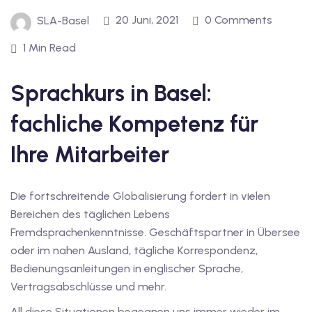
inzelunterricht
20 Juni, 2021
0 Comments
SLA-Basel
e Französisch
stest
1 Min Read
ertifikatskurse
Sprachkurs in Basel:
 Französischkurse
fachliche Kompetenz für
Ihre Mitarbeiter
Die fortschreitende Globalisierung fordert in vielen
Bereichen des täglichen Lebens
Portugiesischkurs
Fremdsprachenkenntnisse. Geschäftspartner in Übersee
oder im nahen Ausland, tägliche Korrespondenz,
Bedienungsanleitungen in englischer Sprache,
Vertragsabschlüsse und mehr.
All diese Situationen begegnen uns immer wieder im