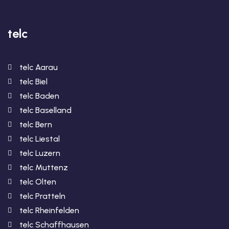
telc
telc Aarau
telc Biel
telc Baden
telc Baselland
telc Bern
telc Liestal
telc Luzern
telc Muttenz
telc Olten
telc Pratteln
telc Rheinfelden
telc Schaffhausen