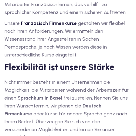
1
Mitarbeiter Französisch lernen, das verhilft zu
sprachlicher Kompetenz und einem sicheren Auftreten.
vkurs Deutsch C1
Unsere
Französisch Firmenkurse
gestalten wir flexibel
Deutsch C1
nach Ihren Anforderungen. Wir ermitteln den
Wissensstand Ihrer Angestellten in Sachen
kurs Deutsch C1
Fremdsprache, je nach Wissen werden diese in
utsch C1
unterschiedliche Kurse eingeteilt.
Flexibilität ist unsere Stärke
nterricht
Deutsch
Nicht immer besteht in einem Unternehmen die
Möglichkeit, die Mitarbeiter während der Arbeitszeit für
katskurse
einen
Sprachkurs in Basel
frei zustellen. Nennen Sie uns
Ihren Wunschtermin, wir planen die
Deutsch
eutschkurse
Firmenkurse
oder Kurse für andere Sprache ganz nach
chein
Ihrem Bedarf. Überzeugen Sie sich von den
verschiedenen Möglichkeiten und lernen Sie unser
tschein A1