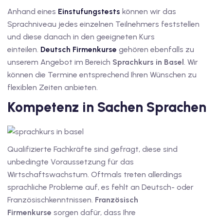
Anhand eines
Einstufungstests
können wir das
1
Sprachniveau jedes einzelnen Teilnehmers feststellen
vkurs Deutsch B1
und diese danach in den geeigneten Kurs
einteilen.
Deutsch Firmenkurse
gehören ebenfalls zu
Deutsch B1
unserem Angebot im Bereich
Sprachkurs in Basel
. Wir
können die Termine entsprechend Ihren Wünschen zu
kurs Deutsch B1
flexiblen Zeiten anbieten.
utsch B1
Kompetenz in Sachen Sprachen
2
ivkurs Deutsch B2
Qualifizierte Fachkräfte sind gefragt, diese sind
Deutsch B2
unbedingte Voraussetzung für das
Wirtschaftswachstum. Oftmals treten allerdings
vkurs Deutsch B2
sprachliche Probleme auf, es fehlt an Deutsch- oder
Französischkenntnissen.
Französisch
eutsch B2
Firmenkurse
sorgen dafür, dass Ihre