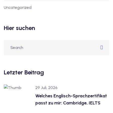
Uncategorized
tschkurse mit Gutschein
Hier suchen
dkurse mit Gutschein B1
stagskurse mit
tschein B2
iv Deutschkurse mit
Letzter Beitrag
v Deutschkurse mit
29 Juli, 2026
Welches Englisch-Sprachzertifikat
tschkurse mit Gutschein
passt zu mir: Cambridge, IELTS