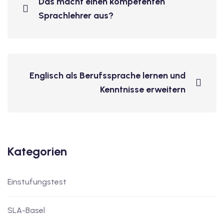
Das macht einen kompetenten
Sprachlehrer aus?
v Deutschkurse mit
tschkurse mit Gutschein
Englisch als Berufssprache lernen und
dkurse mit Gutschein
Kenntnisse erweitern
stagskurse mit
Kategorien
tschein B1
iv Deutschkurse mit
Einstufungstest
SLA-Basel
v Deutschkurse mit