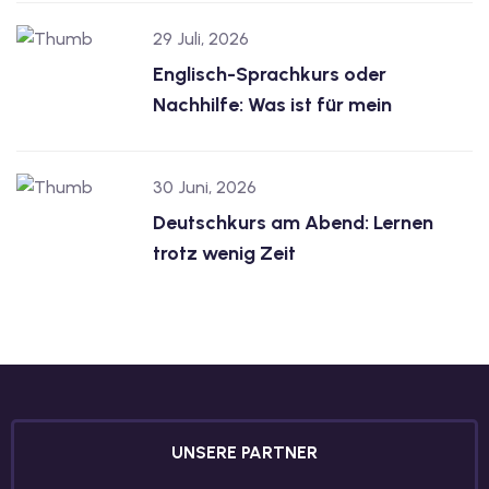
dkurse mit Gutschein
29 Juli, 2026
Englisch-Sprachkurs oder
Nachhilfe: Was ist für mein
stagskurse mit
30 Juni, 2026
Deutschkurs am Abend: Lernen
trotz wenig Zeit
r den fide-Test
Basel
orbereitung
UNSERE PARTNER