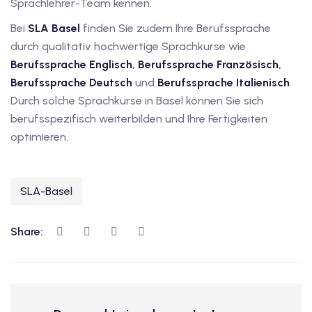
Sprachlehrer-Team kennen.
iv Deutschkurse mit
Bei
SLA Basel
finden Sie zudem Ihre Berufssprache
durch qualitativ hochwertige Sprachkurse wie
Berufssprache Englisch
,
Berufssprache Französisch
,
v Deutschkurse mit
Berufssprache Deutsch
und
Berufssprache Italienisch
.
Durch solche Sprachkurse in Basel können Sie sich
tschkurse mit Gutschein
berufsspezifisch weiterbilden und Ihre Fertigkeiten
optimieren.
dkurse mit Gutschein
SLA-Basel
stagskurse mit
Share:
tschein A2
iv Deutschkurse mit