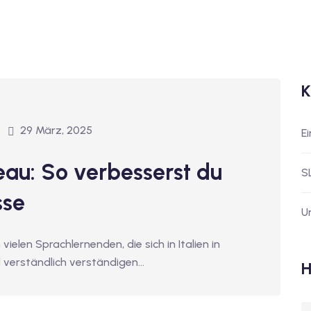
K
29 März, 2025
E
veau: So verbesserst du
S
sse
U
vielen Sprachlernenden, die sich in Italien in
d verständlich verständigen…
H