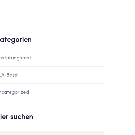
ategorien
instufungstest
LA-Basel
ncategorized
ier suchen