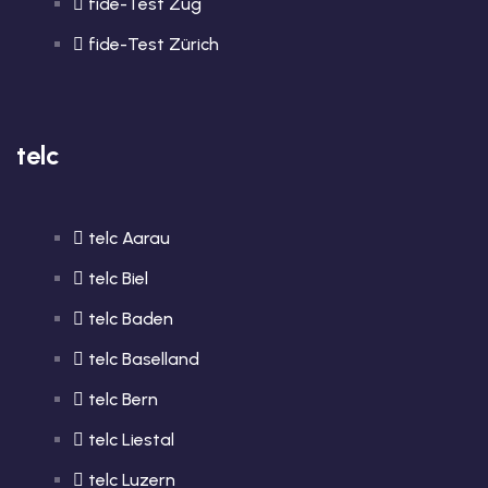
fide-Test Zug
fide-Test Zürich
telc
telc Aarau
telc Biel
telc Baden
telc Baselland
telc Bern
telc Liestal
telc Luzern