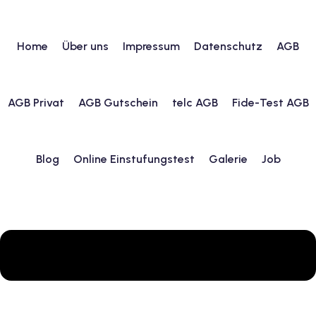
Home
Über uns
Impressum
Datenschutz
AGB
urs
AGB Privat
AGB Gutschein
telc AGB
Fide-Test AGB
ngstest
Blog
Online Einstufungstest
Galerie
Job
lunterricht
 Englisch
ifikatskurse
Englischkurse