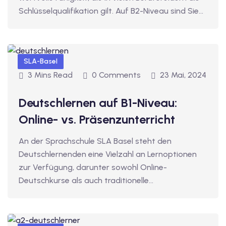
utsch
Schlüsselqualifikation gilt. Auf B2-Niveau sind Sie…
lisch
anzösisch
SLA-Basel
Feiertage
3 Mins Read
0 Comments
23 Mai, 2024
Deutschlernen auf B1-Niveau:
Online- vs. Präsenzunterricht
An der Sprachschule SLA Basel steht den
Deutschlernenden eine Vielzahl an Lernoptionen
zur Verfügung, darunter sowohl Online-
Deutschkurse als auch traditionelle…