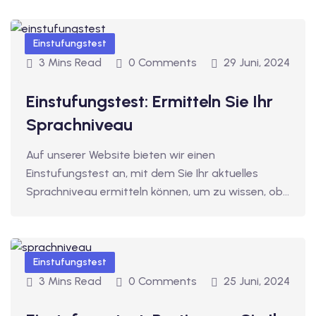
tschkurse mit Gutschein
Einstufungstest
3 Mins Read
0 Comments
29 Juni, 2024
dkurse mit Gutschein B1
Einstufungstest: Ermitteln Sie Ihr
stagskurse mit
Sprachniveau
Auf unserer Website bieten wir einen
tschein B2
Einstufungstest an, mit dem Sie Ihr aktuelles
iv Deutschkurse mit
Sprachniveau ermitteln können, um zu wissen, ob…
v Deutschkurse mit
Einstufungstest
3 Mins Read
0 Comments
25 Juni, 2024
tschkurse mit Gutschein