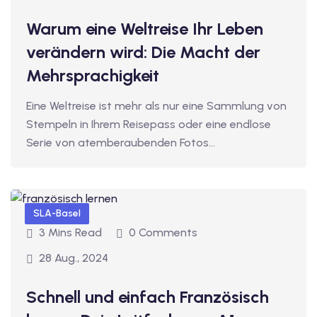
iv Deutschkurse mit
Warum eine Weltreise Ihr Leben
verändern wird: Die Macht der
v Deutschkurse mit
Mehrsprachigkeit
Eine Weltreise ist mehr als nur eine Sammlung von
tschkurse mit Gutschein
Stempeln in Ihrem Reisepass oder eine endlose
Serie von atemberaubenden Fotos…
dkurse mit Gutschein
SLA-Basel
stagskurse mit
3 Mins Read
0 Comments
28 Aug., 2024
tschein A2
iv Deutschkurse mit
Schnell und einfach Französisch