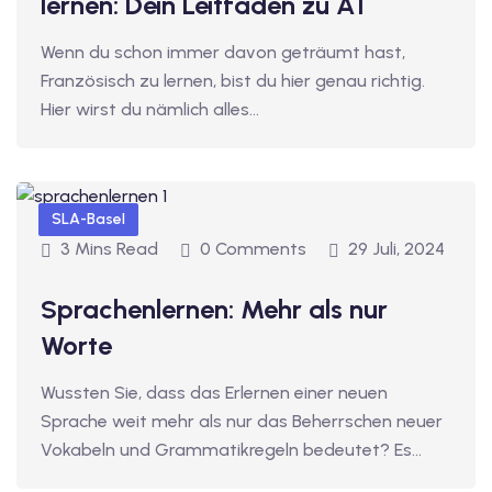
lernen: Dein Leitfaden zu A1
v Deutschkurse mit
Wenn du schon immer davon geträumt hast,
Französisch zu lernen, bist du hier genau richtig.
Hier wirst du nämlich alles…
tschkurse mit Gutschein
dkurse mit Gutschein
SLA-Basel
3 Mins Read
0 Comments
29 Juli, 2024
stagskurse mit
Sprachenlernen: Mehr als nur
Worte
tschein B1
iv Deutschkurse mit
Wussten Sie, dass das Erlernen einer neuen
Sprache weit mehr als nur das Beherrschen neuer
Vokabeln und Grammatikregeln bedeutet? Es…
v Deutschkurse mit