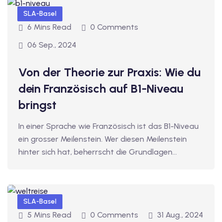
1
SLA-Basel
vkurs Deutsch C1
6 Mins Read
0 Comments
Deutsch C1
06 Sep., 2024
kurs Deutsch C1
Von der Theorie zur Praxis: Wie du
dein Französisch auf B1-Niveau
utsch C1
bringst
nterricht
In einer Sprache wie Französisch ist das B1-Niveau
Deutsch
ein grosser Meilenstein. Wer diesen Meilenstein
katskurse
hinter sich hat, beherrscht die Grundlagen…
eutschkurse
chein
SLA-Basel
tschein A1
5 Mins Read
0 Comments
31 Aug., 2024