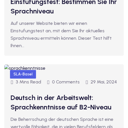
Einstufungstest: Bestimmen Sie Ihr
dkurse mit Gutschein
Sprachniveau
Auf unserer Website bieten wir einen
stagskurse mit
Einstufungstest an, mit dem Sie Ihr aktuelles
Sprachniveau ermitteln können. Dieser Test hilft
Ihnen…
r den fide-Test
SLA-Basel
3 Mins Read
0 Comments
29 Mai, 2024
Basel
Deutsch in der Arbeitswelt:
Sprachkenntnisse auf B2-Niveau
orbereitung
Die Beherrschung der deutschen Sprache ist eine
wertvolle Fähigkeit, die in vielen Berufsfeldern als