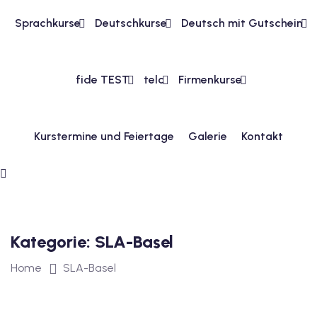
Sprachkurse
Deutschkurse
Deutsch mit Gutschein
1
vkurs Deutsch A1
fide TEST
telc
Firmenkurse
Deutsch A1
kurs Deutsch A1
Kurstermine und Feiertage
Galerie
Kontakt
utsch A1
A2
ivkurs Deutsch A2
Kategorie:
SLA-Basel
 Deutsch A2
Home
SLA-Basel
vkurs Deutsch A2
eutsch A2