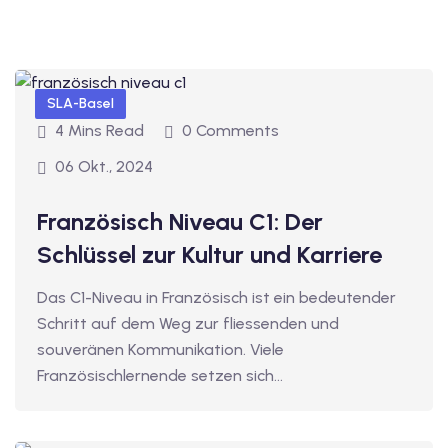
1
vkurs Deutsch B1
SLA-Basel
Deutsch B1
4 Mins Read
0 Comments
kurs Deutsch B1
06 Okt., 2024
utsch B1
Französisch Niveau C1: Der
2
Schlüssel zur Kultur und Karriere
ivkurs Deutsch B2
Das C1-Niveau in Französisch ist ein bedeutender
Schritt auf dem Weg zur fliessenden und
Deutsch B2
souveränen Kommunikation. Viele
vkurs Deutsch B2
Französischlernende setzen sich…
eutsch B2