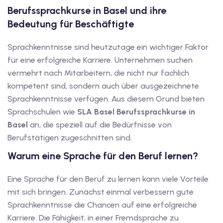
1
Berufssprachkurse in Basel und ihre
Bedeutung für Beschäftigte
vkurs Deutsch C1
Deutsch C1
Sprachkenntnisse sind heutzutage ein wichtiger Faktor
für eine erfolgreiche Karriere. Unternehmen suchen
kurs Deutsch C1
vermehrt nach Mitarbeitern, die nicht nur fachlich
kompetent sind, sondern auch über ausgezeichnete
utsch C1
Sprachkenntnisse verfügen. Aus diesem Grund bieten
nterricht
Sprachschulen wie
SLA Basel
Berufssprachkurse in
Basel
an, die speziell auf die Bedürfnisse von
Deutsch
Berufstätigen zugeschnitten sind.
katskurse
Warum eine Sprache für den Beruf lernen?
eutschkurse
Eine Sprache für den Beruf zu lernen kann viele Vorteile
mit sich bringen. Zunächst einmal verbessern gute
chein
Sprachkenntnisse die Chancen auf eine erfolgreiche
tschein A1
Karriere. Die Fähigkeit, in einer Fremdsprache zu