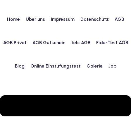
Home
Über uns
Impressum
Datenschutz
AGB
urs
AGB Privat
AGB Gutschein
telc AGB
Fide-Test AGB
ngstest
Blog
Online Einstufungstest
Galerie
Job
lunterricht
 Englisch
ifikatskurse
Englischkurse