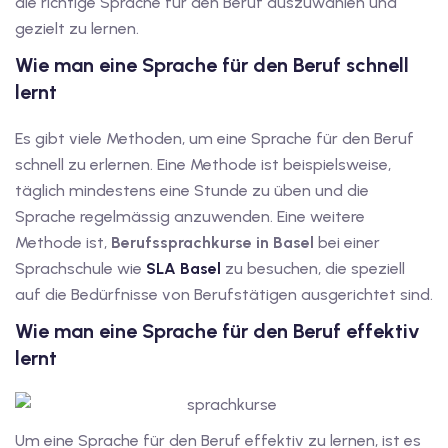
die richtige Sprache für den Beruf auszuwählen und
gezielt zu lernen.
tschkurse mit Gutschein
Wie man eine Sprache für den Beruf schnell
lernt
dkurse mit Gutschein B1
Es gibt viele Methoden, um eine Sprache für den Beruf
stagskurse mit
schnell zu erlernen. Eine Methode ist beispielsweise,
täglich mindestens eine Stunde zu üben und die
Sprache regelmässig anzuwenden. Eine weitere
tschein B2
Methode ist,
Berufssprachkurse in Basel
bei einer
iv Deutschkurse mit
Sprachschule wie
SLA Basel
zu besuchen, die speziell
auf die Bedürfnisse von Berufstätigen ausgerichtet sind.
Wie man eine Sprache für den Beruf effektiv
v Deutschkurse mit
lernt
tschkurse mit Gutschein
Um eine Sprache für den Beruf effektiv zu lernen, ist es