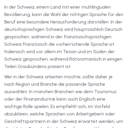
In der Schweiz, einem Land mit einer multilingualen
v Deutschkurse mit
Bevölkerung, kann die Wahl der richtigen Sprache für den
Beruf eine besondere Herausforderung darstellen. In der
deutschsprachigen Schweiz wird hauptsächlich Deutsch
tschkurse mit Gutschein
gesprochen, während in der französischsprachigen
Schweiz Französisch die vorherrschende Sprache ist.
dkurse mit Gutschein
Italienisch wird vor allem im Tessin und im Süden der
Schweiz gesprochen, während Rätoromanisch in einigen
Teilen Graubündens präsent ist.
stagskurse mit
Wer in der Schweiz arbeiten möchte, sollte daher je
nach Region und Branche die passende Sprache
tschein B1
auswählen. In manchen Branchen wie dem Tourismus
oder der Finanzindustrie kann auch Englisch eine
iv Deutschkurse mit
wichtige Rolle spielen. Es empfiehlt sich, im Vorfeld
abzuklären, welche Sprachen von Arbeitgebern oder
v Deutschkurse mit
Geschäftspartnern in der Schweiz erwartet werden, um