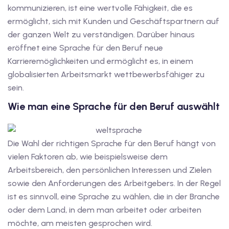
kommunizieren, ist eine wertvolle Fähigkeit, die es
iv Deutschkurse mit
ermöglicht, sich mit Kunden und Geschäftspartnern auf
der ganzen Welt zu verständigen. Darüber hinaus
eröffnet eine Sprache für den Beruf neue
v Deutschkurse mit
Karrieremöglichkeiten und ermöglicht es, in einem
globalisierten Arbeitsmarkt wettbewerbsfähiger zu
tschkurse mit Gutschein
sein.
Wie man eine Sprache für den Beruf auswählt
dkurse mit Gutschein
Die Wahl der richtigen Sprache für den Beruf hängt von
stagskurse mit
vielen Faktoren ab, wie beispielsweise dem
Arbeitsbereich, den persönlichen Interessen und Zielen
sowie den Anforderungen des Arbeitgebers. In der Regel
tschein A2
ist es sinnvoll, eine Sprache zu wählen, die in der Branche
oder dem Land, in dem man arbeitet oder arbeiten
iv Deutschkurse mit
möchte, am meisten gesprochen wird.