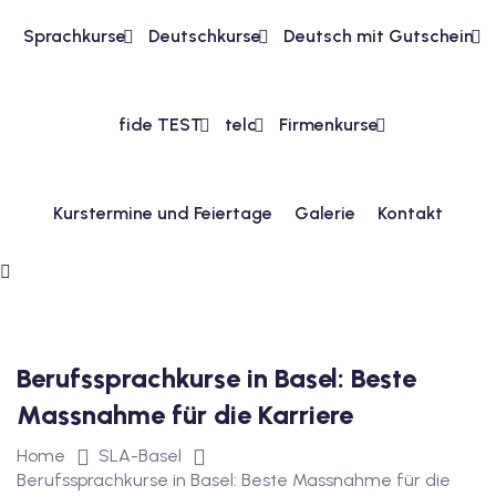
Sprachkurse
Deutschkurse
Deutsch mit Gutschein
1
vkurs Deutsch A1
fide TEST
telc
Firmenkurse
Deutsch A1
kurs Deutsch A1
Kurstermine und Feiertage
Galerie
Kontakt
utsch A1
A2
ivkurs Deutsch A2
Berufssprachkurse in Basel: Beste
 Deutsch A2
Massnahme für die Karriere
vkurs Deutsch A2
Home
SLA-Basel
eutsch A2
Berufssprachkurse in Basel: Beste Massnahme für die