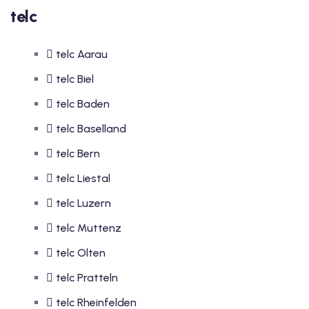
telc
telc Aarau
telc Biel
telc Baden
telc Baselland
telc Bern
telc Liestal
telc Luzern
telc Muttenz
telc Olten
telc Pratteln
telc Rheinfelden