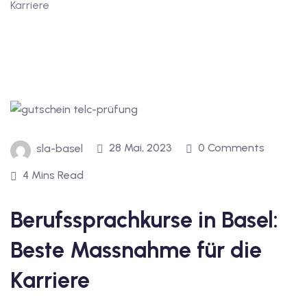
Karriere
1
vkurs Deutsch B1
Deutsch B1
kurs Deutsch B1
utsch B1
28 Mai, 2023
0 Comments
sla-basel
2
4 Mins Read
ivkurs Deutsch B2
Berufssprachkurse in Basel:
Deutsch B2
Beste Massnahme für die
vkurs Deutsch B2
Karriere
eutsch B2